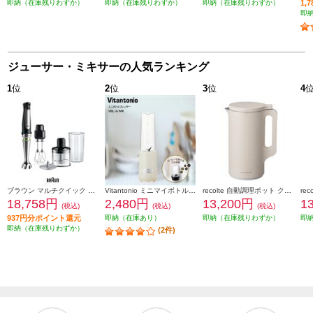
即納（在庫残りわずか）
即納（在庫残りわずか）
即納（在庫残りわずか）
1,
即
ジューサー・ミキサーの人気ランキング
1
位
2
位
3
位
4
ブラウン マルチクイック 7 ハンドブレンダー [1台6役/400W/おろしディスク付/お手入れラク/時短/ブラックシルバー] MQ7035XBG
Vitantonio ミニマイボトルブレンダー ミルク VBL-6-MK
recolte 自動調理ポット クリームホワイト RSY-2W
18,758円
2,480円
13,200円
1
(税込)
(税込)
(税込)
937円分ポイント還元
即納（在庫あり）
即納（在庫残りわずか）
即
即納（在庫残りわずか）
(2件)