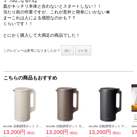
１つ気になるのは
蓋がキッチリ本体と合わないとスタートしない！！
当たり前の作業ですが、これが意外と簡単にいかない〓
まーこれは人による感想なのかも？？
くらいです！！
とにかく購入して大満足の商品でした！
このレビューは参考になりましたか？
はい
いいえ
こちらの商品もおすすめ
recolte 自動調理ポット クリームホワイト RSY-2W
recolte 自動調理ポット モカブラウン RSY-2MBR
recolte 自動調理ポット ナチュラルブラック RSY-2BK
13,200円
13,200円
13,200円
1
(税込)
(税込)
(税込)