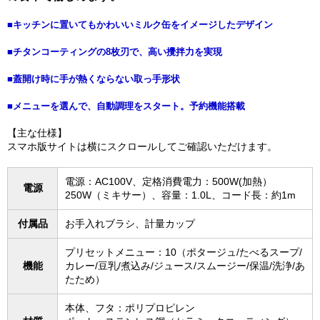
■キッチンに置いてもかわいいミルク缶をイメージしたデザイン
■チタンコーティングの8枚刃で、高い攪拌力を実現
■蓋開け時に手が熱くならない取っ手形状
■メニューを選んで、自動調理をスタート。予約機能搭載
【主な仕様】
スマホ版サイトは横にスクロールしてご確認いただけます。
電源：AC100V、定格消費電力：500W(加熱）
電源
250W（ミキサー）、容量：1.0L、コード長：約1m
付属品
お手入れブラシ、計量カップ
プリセットメニュー：10（ポタージュ/たべるスープ/
機能
カレー/豆乳/煮込み/ジュース/スムージー/保温/洗浄/あ
たため）
本体、フタ：ポリプロピレン