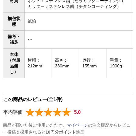
材質
ポット：ステンレス鋼（セラミックコーティング）
カッター：ステンレス鋼（チタンコーティング）
梱包状
紙箱
態
備考・
- -
補足
本体
（付属
横幅：
高さ：
奥行：
重量：
品無
212mm
330mm
155mm
1900g
し）
この商品のレビュー(全1件)
平均評価
5.0
商品が届いた後ご使用いただき、
マイページ
の注文履歴からレビュ
ー投稿＆採用されると
10円分ポイント
進呈