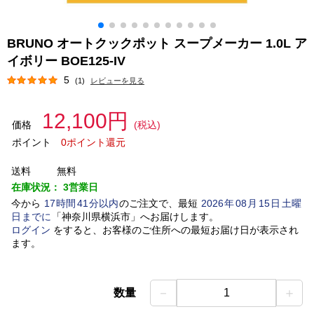
BRUNO オートクックポット スープメーカー 1.0L ア
イボリー BOE125-IV
5
(1)
レビューを見る
12,100円
価格
(税込)
ポイント
0ポイント還元
送料
無料
在庫状況：
3営業日
今から
17
時間
41
分以内
のご注文で、最短
2026
年
08
月
15
日
土曜
日
までに
「
神奈川県横浜市
」
へお届けします。
ログイン
をすると、お客様のご住所への最短お届け日が表示され
ます。
－
＋
数量
1