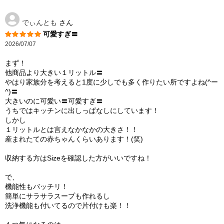
でぃんとも
さん
可愛すぎ〓
2026/07/07
まず！
他商品より大きい１リットル〓
やはり家族分を考えると1度に少しでも多く作りたい所ですよね(^ー
^)〓
大きいのに可愛い〓可愛すぎ〓
うちではキッチンに出しっぱなしにしています！
しかし
１リットルとは言えなかなかの大きさ！！
産まれたての赤ちゃんくらいあります！(笑)
収納する方はSizeを確認した方がいいですね！
で、
機能性もバッチリ！
簡単にサラサラスープも作れるし
洗浄機能も付いてるので片付けも楽！！