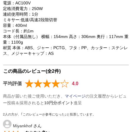
電源：AC100V
定格消費電力：250W
連続使用時間：1分
ミキサー:低速/高速2段階切替
容量：400ml
コード長：約1m
本体（付属品無し） 横幅：154mm 高さ：306mm 奥行：117mm 重
量：1100g
材質 本体：ABS、ジャー：PCTG、フタ：PP、カッター：ステンレ
ス、メジャーキャップ：AS
この商品のレビュー(全2件)
平均評価
4.0
商品が届いた後ご使用いただき、
マイページ
の注文履歴からレビュ
ー投稿＆採用されると
10円分ポイント
進呈
2人の方が、｢このレビューが参考になった｣と投票しています。
Miyankhof
さん