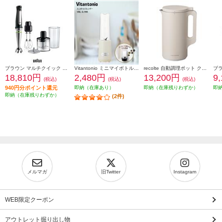
ブラウン マルチクイック 7 ハンドブレンダー [1台6役/400W/おろしディスク付/お手入れラク/時短/ブラックシルバー] MQ7035XBG
Vitantonio ミニマイボトルブレンダー ミルク VBL-6-MK
recolte 自動調理ポット クリームホワイト RSY-2W
18,810円
2,480円
13,200円
9
(税込)
(税込)
(税込)
940円分ポイント還元
即納（在庫あり）
即納（在庫残りわずか）
即
即納（在庫残りわずか）
(2件)
メルマガ
旧Twitter
Instagram
WEB限定クーポン
アウトレット掘り出し物