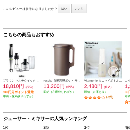
このレビューは参考になりましたか？
はい
いいえ
こちらの商品もおすすめ
ブラウン マルチクイック 7 ハンドブレンダー [1台6役/400W/おろしディスク付/お手入れラク/時短/ブラックシルバー] MQ7035XBG
recolte 自動調理ポット モカブラウン RSY-2MBR
Vitantonio ミニマイボトルブレンダー ミルク VBL-6-MK
18,810円
13,200円
2,480円
1
(税込)
(税込)
(税込)
940円分ポイント還元
即納（在庫残りわずか）
即納（在庫あり）
6
即納（在庫残りわずか）
即
(2件)
ジューサー・ミキサーの人気ランキング
1
位
2
位
3
位
4