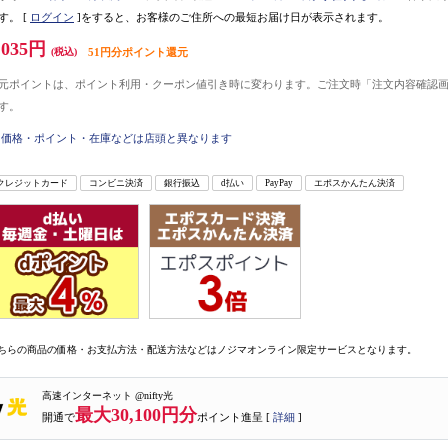
す。
[
ログイン
]をすると、お客様のご住所への最短お届け日が表示されます。
,035円
(税込)
51円分ポイント還元
元ポイントは、ポイント利用・クーポン値引き時に変わります。ご注文時「注文内容確認
す。
価格・ポイント・在庫などは店頭と異なります
クレジットカード
コンビニ決済
銀行振込
d払い
PayPay
エポスかんたん決済
ちらの商品の価格・お支払方法・配送方法などはノジマオンライン限定サービスとなります。
高速インターネット @nifty光
最大30,100円分
開通で
ポイント進呈 [
詳細
]