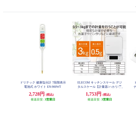
ドリテック 健康塩分計 7段階表示
ELECOM キッチンスケール デジ
電池式 ホワイト EN-900WT
タルスケール【計量器/ハカリ/最
ナ
大3㎏/0.5g単位/バックライト付キ/
2,728円
1,753円
(税込)
(税込)
ホワイト】 HCS-KSA02WH
発送目安:
3営業日
発送目安:
3営業日