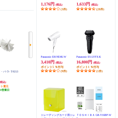
1,176円
1,633円
(税込)
(税込)
(3件)
(28件)
Panasonic EH-NE4K-W
Panasonic ES-LVFX-K
3,410円
16,800円
(税込)
(税込)
ポイント
5
％付与
ポイント
1
％付与
(9件)
(1件)
・パ-ラ- T-9213
タニタ キッチンタイマー 抗菌で
タニタ キッチンタイマー 抗菌で
か見えタイマー【抗菌/大画面/ア
か見えタイマー【抗菌/大画面/マ
イボリー】 TD429IV
ットグレイ】 TD431GY
905円
1,216円
(税込)
(税込)
(税込)
ント還元
45円分ポイント還元
60円分ポイント還元
10営業日
発送目安:
10営業日
発送目安:
10営業日
トレーディングカード用トレ
ＴＯＳＨＩＢＡ GR-Y16BP-W