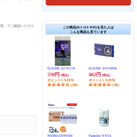
画面」でご確認いただけ
この商品(KJ-114-WH)を見た人は
こんな商品も見ています
ELSONIC EZ-TCC20
ELSONIC ESYT4P08
550円
462円
(税込)
(税込)
ポイント
3
％付与
ポイント
5
％付与
(2件)
(1件)
NOJIMA ESNW500
Panasonic N-W1A