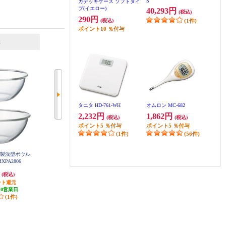
S
カデッキケース ソフトタイ
プ(イエロー)
40,293円
(税込)
290円
(税込)
(1件)
ポイント
10
％付与
6
7
位
位
位
タニタ HD-761-WH
オムロン MC-682
2,232円
1,862円
(税込)
(税込)
ポイント
5
％付与
ポイント
5
％付与
(1件)
(56件)
ラス製浅型ボウル
ソリスジャパン 真空パック器 ソ
タニタ デジタルクッキングスケー
XPA2806
リスバッククイック SK576
ル ココナッツホワイト KJ-114-W
H
円
7,208円
1,035円
(税込)
(税込)
(税込)
ント還元
発送目安:
3週間
51円分ポイント還元
10営業日
(2件)
発送目安:
即納（在庫残りわず
(1件)
か）
(25件)
HIDISC HDCR2032-3V2P
70円