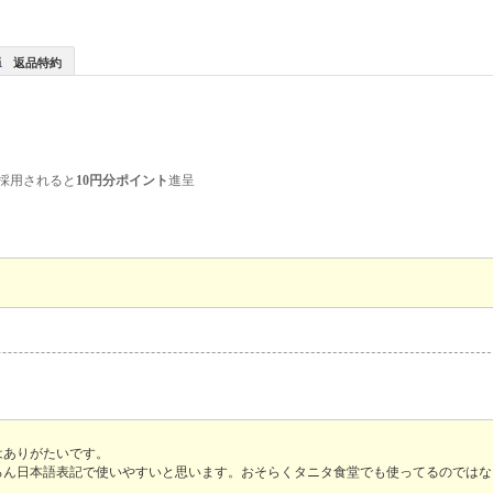
返品特約
採用されると
10円分ポイント
進呈
。
はありがたいです。
ろん日本語表記で使いやすいと思います。おそらくタニタ食堂でも使ってるのではな