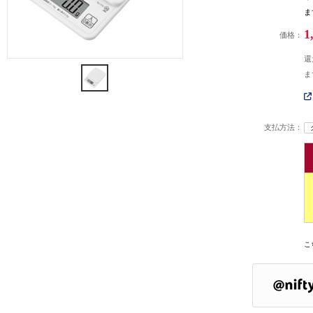
ま
1
価格：
還
ま
支払方法：
こ