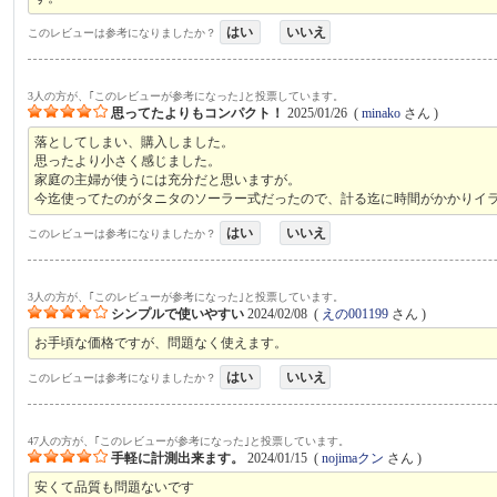
はい
いいえ
このレビューは参考になりましたか？
3人の方が、｢このレビューが参考になった｣と投票しています。
思ってたよりもコンパクト！
2025/01/26
(
minako
さん )
落としてしまい、購入しました。
思ったより小さく感じました。
家庭の主婦が使うには充分だと思いますが。
今迄使ってたのがタニタのソーラー式だったので、計る迄に時間がかかりイ
はい
いいえ
このレビューは参考になりましたか？
3人の方が、｢このレビューが参考になった｣と投票しています。
シンプルで使いやすい
2024/02/08
(
えの001199
さん )
お手頃な価格ですが、問題なく使えます。
はい
いいえ
このレビューは参考になりましたか？
47人の方が、｢このレビューが参考になった｣と投票しています。
手軽に計測出来ます。
2024/01/15
(
nojimaクン
さん )
安くて品質も問題ないです