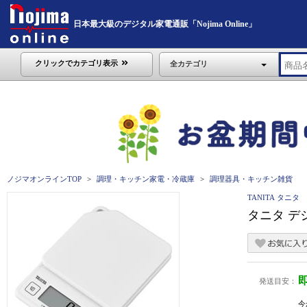
日本最大級のデジタル家電通販「Nojima Online」
クリックでカテゴリ表示
全カテゴリ
ノジマオンラインTOP
調理・キッチン家電・冷蔵庫
調理器具・キッチン雑貨
TANITA タニタ
タニタ デ
発送目安：
今