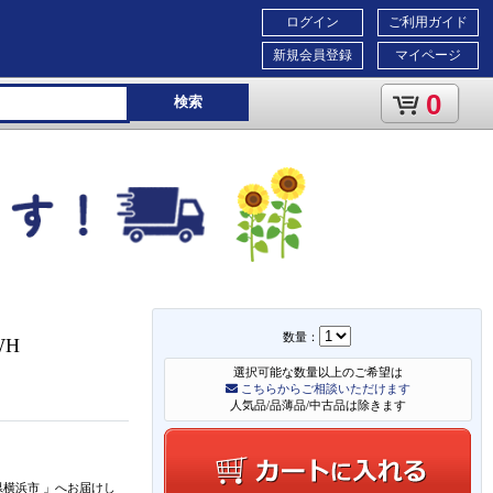
ログイン
ご利用ガイド
新規会員登録
マイページ
0
検索
数量：
WH
選択可能な数量以上のご希望は
こちらからご相談いただけます
人気品/品薄品/中古品は除きます
県横浜市
」
へお届けし