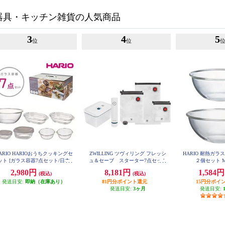
器具・キッチン雑貨の人気商品
3
4
5
位
位
ARIO HARIOおうちクッキングセ
ZWILLING ツヴィリング フレッシ
HARIO 耐熱ガ
ット [ガラス容器7点セット/日本
ュ＆セーブ スターター7点セット
２個セット M
36815-006-0
製] HOCK-26-TGR
2,980円
8,181円
1,584
(税込)
(税込)
発送目安:
即納（在庫あり）
81円分ポイント還元
15円分ポイ
発送目安:
3ヶ月
発送目安: