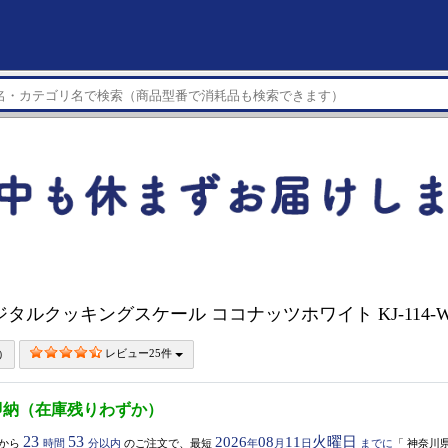
ジタルクッキングスケール ココナッツホワイト KJ-114-
レビュー25件
即納（在庫残りわずか）
23
53
2026
08
11
火曜日
から
時間
分以内
のご注文で、最短
年
月
日
までに
「
神奈川