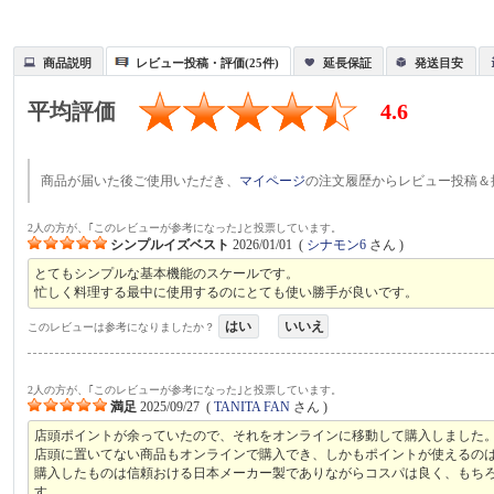
商品説明
レビュー投稿・評価(25件)
延長保証
発送目安
平均評価
4.6
商品が届いた後ご使用いただき、
マイページ
の注文履歴からレビュー投稿＆
2人の方が、｢このレビューが参考になった｣と投票しています。
シンプルイズベスト
2026/01/01
(
シナモン6
さん )
とてもシンプルな基本機能のスケールです。
忙しく料理する最中に使用するのにとても使い勝手が良いです。
はい
いいえ
このレビューは参考になりましたか？
2人の方が、｢このレビューが参考になった｣と投票しています。
満足
2025/09/27
(
TANITA FAN
さん )
店頭ポイントが余っていたので、それをオンラインに移動して購入しました
店頭に置いてない商品もオンラインで購入でき、しかもポイントが使えるの
購入したものは信頼おける日本メーカー製でありながらコスパは良く、もち
す。