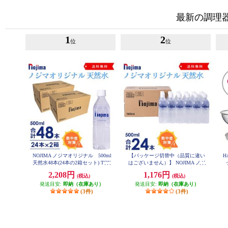
最新の調理
1
2
位
位
NOJIMA ノジマオリジナル 500ml
【パッケージ切替中（品質に違い
H
天然水48本(24本の2箱セット) TOK
はございません）】 NOJIMA ノジ
U2-ESNW500
マオリジナル 500ml天然水24本
2,208円
1,176円
(税込)
(税込)
セット ESNW500
発送目安:
即納（在庫あり）
発送目安:
即納（在庫あり）
(3件)
(3件)