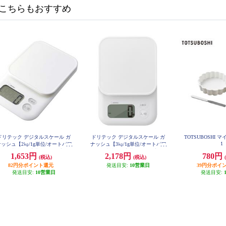
こちらもおすすめ
ドリテック デジタルスケール ガ
ドリテック デジタルスケール ガ
TOTSUBOSHI マイ
1
ッシュ【2㎏/1g単位/オートパワ
ナッシュ【3㎏/1g単位/オートパワ
ーオフ機能付/壁掛けフック穴付/
ーオフ機能付/壁掛けフック穴付/
1,653円
2,178円
780円
(税込)
(税込)
ホワイト】 KS-733WT
ホワイト】 KS-833WT
82円分ポイント還元
発送目安:
10営業日
39円分ポイ
発送目安:
10営業日
発送目安: