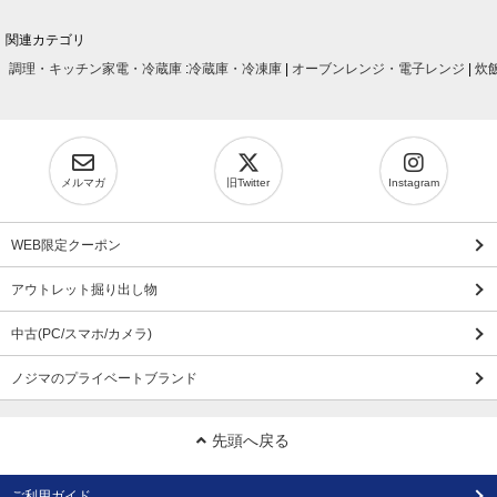
関連カテゴリ
調理・キッチン家電・冷蔵庫
:
冷蔵庫・冷凍庫
|
オーブンレンジ・電子レンジ
|
炊
メルマガ
旧Twitter
Instagram
WEB限定クーポン
アウトレット掘り出し物
中古(PC/スマホ/カメラ)
ノジマのプライベートブランド
先頭へ戻る
ご利用ガイド