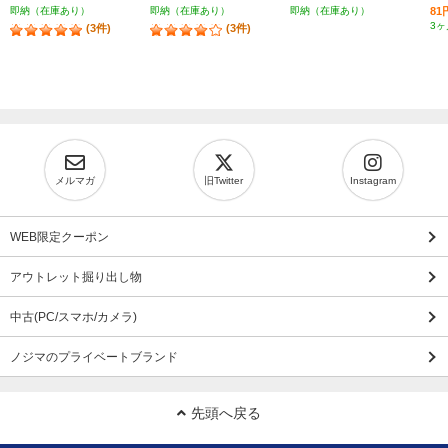
即納（在庫あり）
即納（在庫あり）
即納（在庫あり）
8
3ヶ
(3件)
(3件)
メルマガ
旧Twitter
Instagram
WEB限定クーポン
アウトレット掘り出し物
中古(PC/スマホ/カメラ)
ノジマのプライベートブランド
先頭へ戻る