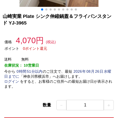
山崎実業 Plate シンク伸縮鍋蓋＆フライパンスタン
ド YJ-3965
4,070円
価格
(税込)
ポイント
0ポイント還元
送料
無料
在庫状況：
10営業日
今から
0
時間
51
分以内
のご注文で、最短
2026
年
08
月
26
日
水曜
日
までに
「
神奈川県横浜市
」
へお届けします。
ログイン
をすると、お客様のご住所への最短お届け日が表示され
ます。
－
＋
数量
1