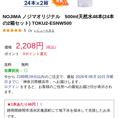
NOJIMA ノジマオリジナル 500ml天然水48本(24本
の2箱セット) TOKU2-ESNW500
5
(3)
レビューを見る
2,208円
価格
(税込)
ポイント
0ポイント還元
送料
無料
在庫状況：
〇
今から
23
時間
28
分以内
のご注文で、最短
2026
年
08
月
10
日
月曜
日
までに
「
神奈川県横浜市
」
へお届けします。
ログイン
をすると、お客様のご住所への最短お届け日が表示され
ます。
★1本あたり46円！！
静岡県静岡市清水区庵原町にて地下水を採水して充填したお水
です。