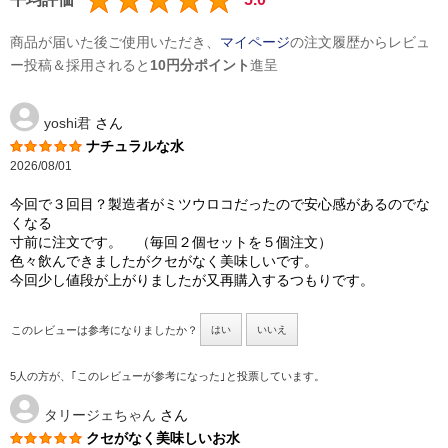
商品が届いた後ご使用いただき、
マイページ
の注文履歴からレビュ
ー投稿＆採用されると
10円分ポイント
進呈
yoshi君
さん
ナチュラルな水
2026/08/01
今回で３回目？製造者がミツウロコだったので安心感があるのでな
くなる
寸前に注文です。 （毎回２個セットを５個注文）
色々飲んできましたがクセがなく美味しいです。
今回少し値段が上がりましたが又再購入するつもりです。
このレビューは参考になりましたか？
はい
いいえ
5人の方が、｢このレビューが参考になった｣と投票しています。
タリージェちゃん
さん
クセがなく美味しいお水