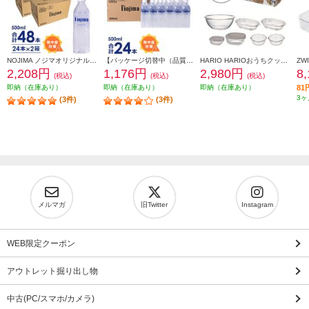
NOJIMA ノジマオリジナル 500ml天然水48本(24本の2箱セット) TOKU2-ESNW500
【パッケージ切替中（品質に違いはございません）】 NOJIMA ノジマオリジナル 500ml天然水24本セット ESNW500
HARIO HARIOおうちクッキングセット [ガラス容器7点セット/日本製] HOCK-26-TGR
2,208円
1,176円
2,980円
8
(税込)
(税込)
(税込)
即納（在庫あり）
即納（在庫あり）
即納（在庫あり）
8
3ヶ
(3件)
(3件)
メルマガ
旧Twitter
Instagram
WEB限定クーポン
アウトレット掘り出し物
中古(PC/スマホ/カメラ)