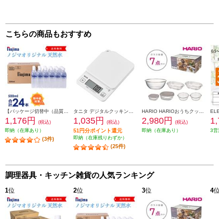
こちらの商品もおすすめ
【パッケージ切替中（品質に違いはございません）】 NOJIMA ノジマオリジナル 500ml天然水24本セット ESNW500
タニタ デジタルクッキングスケール ココナッツホワイト KJ-114-WH
HARIO HARIOおうちクッキングセット [ガラス容器7点セット/日本製] HOCK-26-TGR
1,176円
1,035円
2,980円
1
(税込)
(税込)
(税込)
即納（在庫あり）
51円分ポイント還元
即納（在庫あり）
3営
即納（在庫残りわずか）
(3件)
(25件)
調理器具・キッチン雑貨の人気ランキング
1
位
2
位
3
位
4