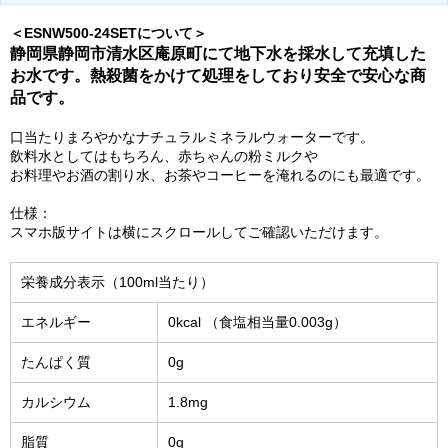
＜ESNW500-24SETについて＞
静岡県静岡市清水区庵原町にて地下水を採水して充填した
お水です。熱殺菌をかけて処理をしており安全で安心な商
品です。
口当たりまろやかなナチュラルミネラルウォーターです。
飲料水としてはもちろん、赤ちゃんの粉ミルクや
お料理やお酒の割り水、お茶やコーヒーを淹れるのにも最適です。
仕様：
スマホ版サイトは横にスクロールしてご確認いただけます。
栄養成分表示（100ml当たり）
エネルギー
0kcal （食塩相当量0.003g）
たんぱく質
0g
カルシウム
1.8mg
脂質
0g