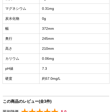
マグネシウム
0.31mg
炭水化物
0g
幅
372mm
奥行
245mm
高さ
210mm
カリウム
0.06mg
pH値
7.3
硬度
約57.0mg/L
この商品のレビュー(全3件)
平均評価
5.0