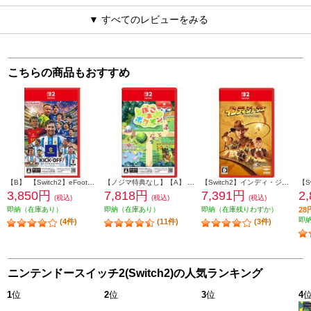
▼ すべてのレビューをみる
こちらの商品もおすすめ
【B】 【Switch2】eFootball Kick-Off(イーフットボールキックオフ)
【ノジマ特典なし】【A】 【Switch2】 ぽこ あ ポケモン
【Switch2】インディ・ジョーンズ/大いなる円環
3,850円
7,818円
7,391円
2
(税込)
(税込)
(税込)
即納（在庫あり）
即納（在庫あり）
即納（在庫残りわずか）
2
即
(4件)
(11件)
(3件)
ニンテンドースイッチ2(Switch2)の人気ランキング
1
位
2
位
3
位
4