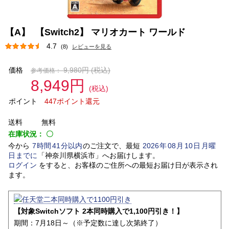
【A】 【Switch2】 マリオカート ワールド
4.7
(8)
レビューを見る
価格
9,980円
(税込)
参考価格：
8,949円
(税込)
ポイント
447ポイント還元
送料
無料
在庫状況：
〇
今から
7
時間
41
分以内
のご注文で、最短
2026
年
08
月
10
日
月曜
日
までに
「
神奈川県横浜市
」
へお届けします。
ログイン
をすると、お客様のご住所への最短お届け日が表示され
ます。
【対象Switchソフト 2本同時購入で1,100円引き！】
期間：7月18日～（※予定数に達し次第終了）