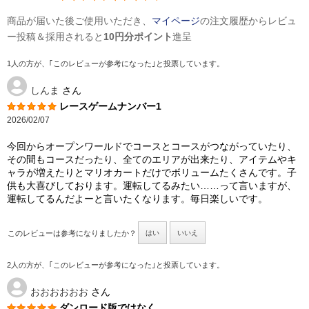
商品が届いた後ご使用いただき、
マイページ
の注文履歴からレビュ
ー投稿＆採用されると
10円分ポイント
進呈
1人の方が、｢このレビューが参考になった｣と投票しています。
しんま
さん
レースゲームナンバー1
2026/02/07
今回からオープンワールドでコースとコースがつながっていたり、
その間もコースだったり、全てのエリアが出来たり、アイテムやキ
ャラが増えたりとマリオカートだけでボリュームたくさんです。子
供も大喜びしております。運転してるみたい……って言いますが、
運転してるんだよーと言いたくなります。毎日楽しいです。
このレビューは参考になりましたか？
はい
いいえ
2人の方が、｢このレビューが参考になった｣と投票しています。
おおおおおお
さん
ダンロード版ではなく