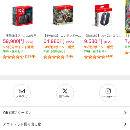
【液晶保護フィルムが1円で購入できる！】 【Switch2】 ニンテンドースイッチ2本体（日本語・国内専用）
【Switch2】 ニンテンドースイッチ2本体（日本語・国内専用） スプラトゥーン レイダース セット（特典：クッション付き ※シールは付きません）
【Switch2】 Joy-Con 2 (L) ライトパープル/(R) ライトグリーン
59,980円
64,980円
9,580円
7
(税込)
(税込)
(税込)
599円分ポイント還元
649円分ポイント還元
95円分ポイント還元
即
即納（在庫あり）
即納（在庫あり）
即納（在庫あり）
(129件)
(1件)
(4件)
メルマガ
旧Twitter
Instagram
WEB限定クーポン
アウトレット掘り出し物