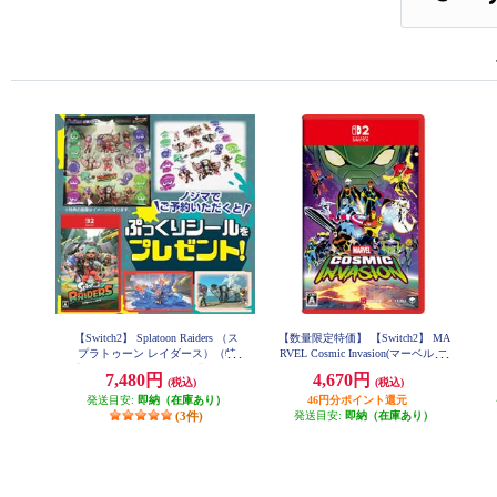
【Switch2】 Splatoon Raiders （ス
【数量限定特価】 【Switch2】 MA
プラトゥーン レイダース）（特
RVEL Cosmic Invasion(マーベル コ
典：ノジマオリジナル特典 ぷっ
ズミック インベージョン)
7,480円
4,670円
(税込)
(税込)
くりシール 付き）
発送目安:
即納（在庫あり）
46円分ポイント還元
(3件)
発送目安:
即納（在庫あり）