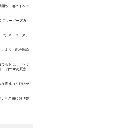
展開や、超ハイペー
やブリーダーズカ
、ヤンキーローズ、
どにより、配合理論
方でも安心。「レガ
ト、おすすめ厩舎
粋な育成力と戦略が
ジナル楽曲に切り替