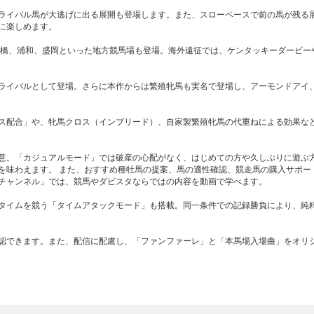
ライバル馬が大逃げに出る展開も登場します。また、スローペースで前の馬が残る
に楽しめます。
船橋、浦和、盛岡といった地方競馬場も登場。海外遠征では、ケンタッキーダービー
ライバルとして登場。さらに本作からは繁殖牝馬も実名で登場し、アーモンドアイ
ス配合」や、牝馬クロス（インブリード）、自家製繁殖牝馬の代重ねによる効果な
意。「カジュアルモード」では破産の心配がなく、はじめての方や久しぶりに遊ぶ
を味わえます。 また、おすすめ種牡馬の提案、馬の適性確認、競走馬の購入サポー
チャンネル」では、競馬やダビスタならではの内容を動画で学べます。
タイムを競う「タイムアタックモード」も搭載。同一条件での記録勝負により、純
認できます。また、配信に配慮し、「ファンファーレ」と「本馬場入場曲」をオリ