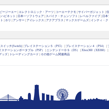
ピージーエー
|
エレクトロニック・アーツ
|
コーエーテクモ
|
サイバーガジェット
|
|
ハピネット
|
日本一ソフトウェア
|
スパイク・チュンソフト
|
レベルファイブ
|
日本
フト
|
ホリ
|
アンサー
|
アイレックス
|
アクアプラス
|
マックスゲームズ
|
インティ・ク
イッチ(Switch)
|
プレイステーション５（PS5）
|
プレイステーション４（PS4）
|
イステーションポータブル（PSP）
|
ニンテンドーＤＳ（DS）
|
Xbox360（XB360）
|
グッズ
|
トレーディングカード
|
その他ゲーム関連商品