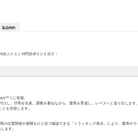
返品特約
掲載されると
10円分ポイント
進呈！
ch™ 2 に登場。
付けし、仔馬を生産。調教を重ねながら、愛馬を育成し、レースへと送り出します
ことを目指します。
各馬の位置関係や展開をひと目で確認できる「トラッキング表示」により、愛馬やラ
当します。