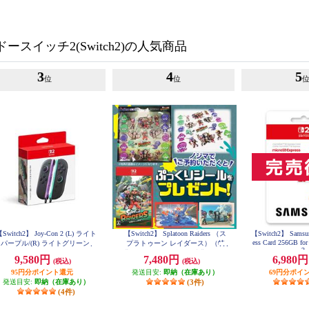
スイッチ2(Switch2)の人気商品
3
4
5
位
位
Switch2】 Joy-Con 2 (L) ライト
【Switch2】 Splatoon Raiders （ス
【Switch2】 Samsun
ess Card 256GB for
パープル/(R) ライトグリーン
プラトゥーン レイダース）（特
2
典：ノジマオリジナル特典 ぷっ
9,580円
7,480円
6,980
(税込)
(税込)
くりシール 付き）
95円分ポイント還元
発送目安:
即納（在庫あり）
69円分ポイ
発送目安:
即納（在庫あり）
(3件)
(4件)