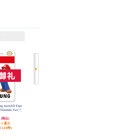
6
7
位
位
位
g microSD Expr
【Switch2】 Nintendo Switch 2 Pro
【ノジマ特典なし】【A】 【Switc
 Nintendo Switch
コントローラー
h2】 Splatoon Raiders （スプラトゥ
ーン レイダース）
円
9,580円
7,480円
(税込)
(税込)
(税込)
ント還元
95円分ポイント還元
発送目安:
即納（在庫あり）
(24件)
発送目安:
即納（在庫あり）
(6件)
(76件)