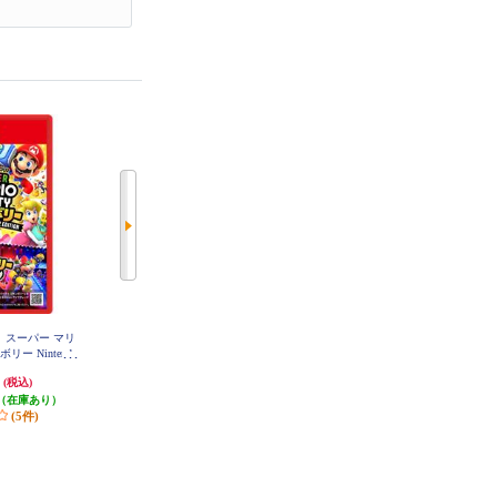
2】 スーパー マリ
【B】 【Switch2】 ドンキーコン
【B】 【Switch2】スーパーマリオ
ー Nintendo
グ バナンザ
ブラザーズ ワンダー Nintendo Swit
on ＋ ジャンボリーT
ch 2 Edition ＋ みんなでリンリン
円
7,923円
7,322円
(税込)
(税込)
(税込)
パーク
（在庫あり）
396円分ポイント還元
発送目安:
即納（在庫残りわず
(5件)
発送目安:
即納（在庫あり）
か）
(8件)
(1件)