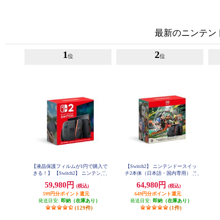
最新のニンテンドー
1
2
位
位
【液晶保護フィルムが1円で購入で
【Switch2】 ニンテンドースイッ
【
きる！】 【Switch2】 ニンテンド
チ2本体（日本語・国内専用） ス
ースイッチ2本体（日本語・国内専
プラトゥーン レイダース セット
59,980円
64,980円
(税込)
(税込)
用）
（特典：クッション付き ※シー
599円分ポイント還元
649円分ポイント還元
ルは付きません）
発送目安:
即納（在庫あり）
発送目安:
即納（在庫あり）
(129件)
(1件)