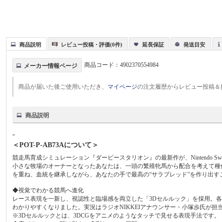
商品説明
レビュー投稿・評価(0件)
延長保証
発送目安
商品コード：
4902370554984
メーカー情報ページ
商品が届いた後ご使用いただき、
マイページ
の注文履歴からレビュー投稿＆
商品説明
"
＜POT-P-AB73Aについて＞
競走馬育成シミュレーション『ダービースタリオン』の最新作が、Nintendo Swit
小さな牧場のオーナーとなったあなたは、一頭の繁殖牝馬から配合を考えて種
を重ね、血統を継承しながら、あなたの手で最高の“サラブレッド”を作り出す
◆視覚でわかる競馬へ進化
レース表現を一新し、視認性と臨場感を両立した「3Dセルルック」を採用。
わかりやすくなりました。実況はラジオNIKKEIアナウンサー・小塚歩氏が担
※3Dセルルックとは、3DCGをアニメのようなタッチで見せる表現手法です。