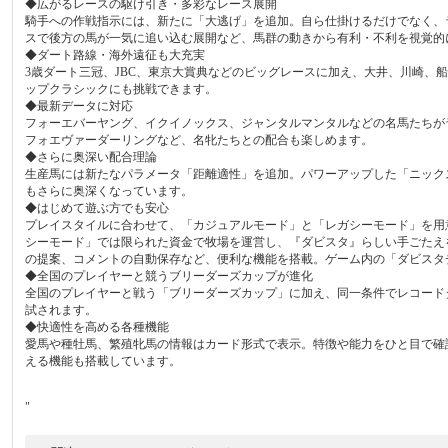
◆広がるレースの駆け引き・多彩なレース展開
騎手への作戦指示には、新たに「大逃げ」を追加。自ら仕掛けるだけでなく、
スで後方の馬が一気に追い込む展開など、馬群の動きから有利・不利を視覚的
◆ダート路線・海外遠征も大充実
3歳ダート三冠、JBC、東京大賞典などのビッグレースに加え、大井、川崎、
ップクラシックにも挑戦できます。
◆最新データに対応
フォーエバーヤング、イクイノックス、ジャンタルマンタルなどの名馬たちが
フォエヴァーダーリングなど、名牝たちとの配合も楽しめます。
◆さらに奥深い配合理論
生産馬には新たなパラメータ「距離適性」を追加。パワーアップした「ニック
もさらに奥深くなっています。
◆はじめて遊ぶ方でも安心
プレイスタイルに合わせて、「カジュアルモード」と「レガシーモード」を用
シーモード」では限られた資金で牧場を運営し、『ダビスタ』らしい手ごたえ
の提案、コメントの自動保存など、便利な機能を搭載。ゲーム内の「ダビスタ
◆全国のプレイヤーと競うブリーダーズカップが進化
全国のプレイヤーと戦う「ブリーダーズカップ」に加え、同一条件でレコード
試されます。
◆快適性を高める各種機能
愛馬や種牡馬、繁殖牝馬の情報はカード形式で表示。特徴や能力をひと目で確
える機能も搭載しています。
"