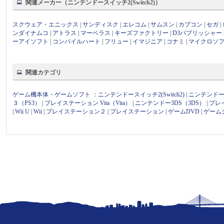
関連メーカー（ニンテンドースイッチ2(Switch2)）
スクウェア・エニックス
|
サンディスク
|
エレコム
|
サムスン
|
カプコン
|
セガ
|
ンダイナムコ
|
アトラス
|
マーベラス
|
キーズファクトリー
|
D3パブリッシャー
ーアイソフト
|
コンパイルハート
|
フリュー
|
イマジニア
|
コナミ
|
マイクロソ
関連カテゴリ
ゲーム機本体・ゲームソフト
：
ニンテンドースイッチ2(Switch2)
|
ニンテンドース
３（PS3）
|
プレイステーション Vita（Vita）
|
ニンテンドー3DS（3DS）
|
プレ
|
Wii U
|
Wii
|
プレイステーション２
|
プレイステーション
|
ゲームDVD
|
ゲーム