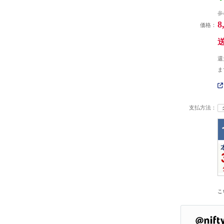
参
8
価格：
還
ま
支払方法：
こ