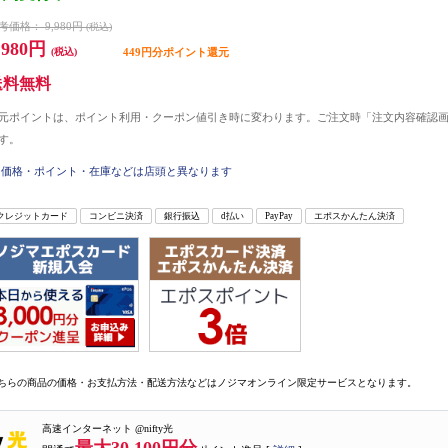
考価格：
9,980円
(税込)
,980円
(税込)
449円分ポイント還元
送料無料
元ポイントは、ポイント利用・クーポン値引き時に変わります。ご注文時「注文内容確認
す。
価格・ポイント・在庫などは店頭と異なります
クレジットカード
コンビニ決済
銀行振込
d払い
PayPay
エポスかんたん決済
ちらの商品の価格・お支払方法・配送方法などはノジマオンライン限定サービスとなります。
高速インターネット @nifty光