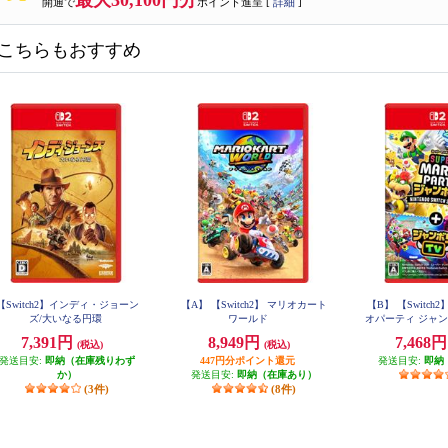
最大30,100円分
開通で
ポイント進呈 [
詳細
]
こちらもおすすめ
【Switch2】インディ・ジョーン
【A】 【Switch2】 マリオカート
【B】 【Switch
ズ/大いなる円環
ワールド
オパーティ ジャンボリ
Switch 2 Editi
7,391円
8,949円
7,468
(税込)
(税込)
V
発送目安:
即納（在庫残りわず
447円分ポイント還元
発送目安:
即納
か）
発送目安:
即納（在庫あり）
(3件)
(8件)