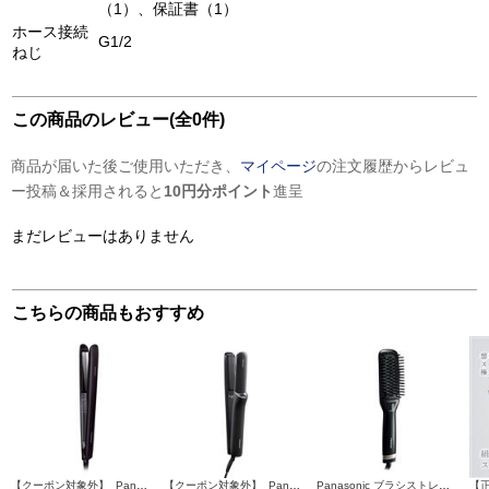
（1）、保証書（1）
ホース接続
G1/2
ねじ
この商品のレビュー(全0件)
商品が届いた後ご使用いただき、
マイページ
の注文履歴からレビュ
ー投稿＆採用されると
10円分ポイント
進呈
まだレビューはありません
こちらの商品もおすすめ
【クーポン対象外】 Panasonic ストレートアイロン ナノケア 黒【5段階温度調整/ナノイー搭載】 EH-HS0J-K
【クーポン対象外】 Panasonic ストレートアイロン ナノケア 【高浸透ナノイー/スムースシルキープレート/ディープネイビー】 EH-HN50-A
Panasonic ブラシストレートアイロン イオニティ 【スリムタイプ/温度均一機能/海外両用/ブラック】 EH-HS21-K