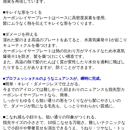
感覚を再現しています。
■キレイな形をつくる
カーボンレイヤープレートはベースに高密度炭素を使用。
髪にムラなく熱を伝えてキレイな形をつくります。
■ダメージを抑える
濡れた髪のまま高温のプレートをあてると、水蒸気爆発※1が起こり
キューティクルを傷つけます。
カーボンレイヤープレートは熱の伝わり方がマイルドなため水蒸気
爆発※1を防ぎ、髪を傷つけにくい構造です。
また、高温の熱で髪のたんぱく質が変性したり水分を過剰に飛ばし
たりすることがありますが、防ぐことができます。
■プロフェッショナルのようなニュアンスが、瞬時に完成。
■簡単・キレイ・ダメージレスで仕上がる。
今までのアイロンでは難しかった顔まわりのニュアンスも指先型カ
ーボンレイヤープレートなら、簡単。
しっかりもゆるくも狙い通りの形をつくりながら髪にやさしいの
で、ダメージが気になる毛先も、しっとりやわらかい質感に。
■こなれ感も小顔※も。狙い通りの印象がつくれる。
指先サイズの小ささで、10役こなせる万能さ。難しいテクニックな
しで小顔※や華奢見せを演出できるうえ、うねり・ツヤなし・トッ