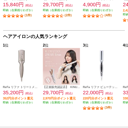
15,840円
29,700円
4,900円
2
(税込)
(税込)
(税込)
即納（在庫残りわずか）
即納（在庫残りわずか）
即納（在庫残りわずか）
2,
即
(1件)
(2件)
(4件)
ヘアアイロンの人気ランキング
1
位
2
位
3
位
4
ReFa リファ トリートメントアイロン TREATMENT IRON シャンパングレージュ RE-CW-48A
【正規販売認証店】 KINUJO 2wayヘアアイロン 32mm シルクプレート 耐熱シリコンカバー付属 ホワイト 2W02
ReFa リファ ビューテック ストレート アイロン（ReFa BEAUTECH STRAIGHT IRON）ホワイト RE-BM-02A
35,200円
29,700円
22,000円
3
(税込)
(税込)
(税込)
352円分ポイント還元
2,970円分ポイント還元
220円分ポイント還元
3
即納（在庫残りわずか）
即納（在庫残りわずか）
即納（在庫残りわずか）
即
(3件)