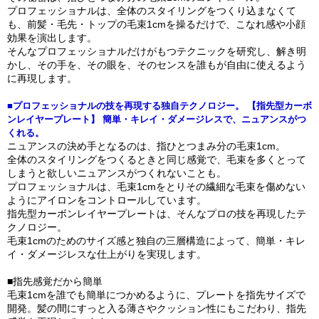
プロフェッショナルは、全体のスタイリングをつくり込まなくて
も、前髪・毛先・トップの毛束1cmを操るだけで、こなれ感や小顔
効果を演出します。
そんなプロフェッショナルだけがもつテクニックを研究し、解き明
かし、その手を、その眼を、そのセンスを誰もが自由に使えるよう
に再現します。
■プロフェッショナルの技を再現する独自テクノロジー。 【指先型カーボ
ンレイヤープレート】 簡単・キレイ・ダメージレスで、ニュアンスがつ
くれる。
ニュアンスの決め手となるのは、指ひとつまみ分の毛束1cm。
全体のスタイリングをつくるときと同じ感覚で、毛束を多くとって
しまうと欲しいニュアンスがつくれないことも。
プロフェッショナルは、毛束1cmをとりその繊細な毛束を傷めない
ようにアイロンをコントロールしています。
指先型カーボンレイヤープレートは、そんなプロの技を再現したテ
クノロジー。
毛束1cmのためのサイズ感と独自の三層構造によって、簡単・キレ
イ・ダメージレスな仕上がりを実現します。
■指先感覚だから簡単
毛束1cmを誰でも簡単につかめるように、プレートを指先サイズで
開発。髪の間にすっと入る薄さやクッション性にもこだわり、指先