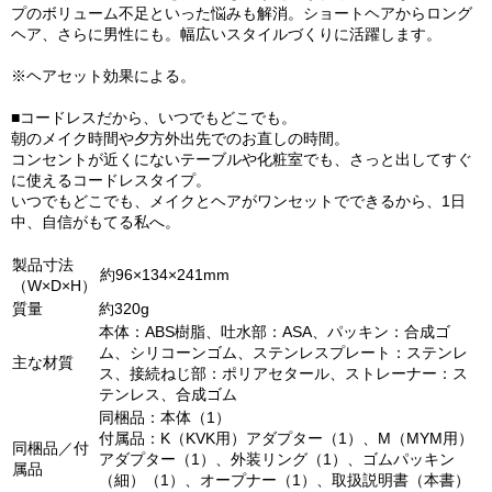
プのボリューム不足といった悩みも解消。ショートヘアからロング
ヘア、さらに男性にも。幅広いスタイルづくりに活躍します。
※ヘアセット効果による。
■コードレスだから、いつでもどこでも。
朝のメイク時間や夕方外出先でのお直しの時間。
コンセントが近くにないテーブルや化粧室でも、さっと出してすぐ
に使えるコードレスタイプ。
いつでもどこでも、メイクとヘアがワンセットでできるから、1日
中、自信がもてる私へ。
製品寸法
約96×134×241mm
（W×D×H）
質量
約320g
本体：ABS樹脂、吐水部：ASA、パッキン：合成ゴ
ム、シリコーンゴム、ステンレスプレート：ステンレ
主な材質
ス、接続ねじ部：ポリアセタール、ストレーナー：ス
テンレス、合成ゴム
同梱品：本体（1）
付属品：K（KVK用）アダプター（1）、M（MYM用）
同梱品／付
アダプター（1）、外装リング（1）、ゴムパッキン
属品
（細）（1）、オープナー（1）、取扱説明書（本書）