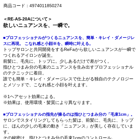
商品コード：4974011850274
＜RE-AS-20Aについて＞
欲しいニュアンスを、一瞬で。
■プロフェッショナルがつくるニュアンスを、簡単・キレイ・ダメージレ
スに再現。 こなれ感と小顔※を、瞬時に叶える。
トップサロンと共同開発をするReFaから欲しいニュアンスが一瞬で
つくれるアイロンが誕生。
前髪に、毛先に、トップに。少しあるだけで差がつく。
指ひとつまみ分の毛束のニュアンスを生み出すプロフェッショナル
のテクニックに着目。
誰でも簡単・キレイ・ダメージレスで仕上がる独自のテクノロジー
とメソッドで、こなれ感と小顔を叶えます。
※1ヘアセット効果による。
※効果は、使用環境・髪質により異なります。
■プロフェッショナルの指先が操るのは指ひとつまみ分の「毛束1cm」。
サロンでスタイリングしてもらった髪は、前髪に、毛先に、トップ
に、ほんの少しの毛束の動き「ニュアンス」が美しく存在していま
す。
その秘密は、指ひとつまみ分の毛束1cmのコントロール。