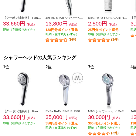
【クーポン対象外】 Panasonic ファインバブルシャワーヘッド ファインベール [シルバー] EH-SH50-S
JAPAN STAR シャワーヘッド ナノフェミラス・プラス【3つのモード搭載/美肌/保温・保湿/洗浄/節水】 NF2210P2
MTG ReFa PURE CARTRIDGE[リファ ピュア カートリッジ]【ReFa FINE BUBBLE PURE専用/塩素低減カートリッジ】 RX-AK-00A
33,660円
13,800円
2,500円
3
(税込)
(税込)
(税込)
即納（在庫残りわずか）
138円分ポイント還元
25円分ポイント還元
即
即納（在庫残りわずか）
即納（在庫残りわずか）
(9件)
(3件)
シャワーヘッドの人気ランキング
1
位
2
位
3
位
4
【クーポン対象外】 Panasonic ファインバブルシャワーヘッド ファインベール [シルバー] EH-SH50-S
ReFa ReFa FINE BUBBLE U+ （ホワイト） RS-DE-02A
MTG シャワーヘッド ReFa FINE BUBBLE U (リファ ファインバブル ユー)【4つのモードを搭載/ウルトラファインバブル/マイクロバブル/シルバー】 RS-BH-15A
33,660円
35,000円
30,000円
1
(税込)
(税込)
(税込)
即納（在庫残りわずか）
350円分ポイント還元
300円分ポイント還元
1
即納（在庫残りわずか）
即納（在庫残りわずか）
即
(2件)