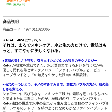
1円分ポイント還元
即納（在庫あり）
商品説明
商品コード：4974011828365
＜RS-DE-02Aについて＞
それは、まるでスキンケア。水と泡の力だけで、素肌はも
っと、すこやかに美しくなれる。
■素肌の美しさを守り、引き出すための2つの独自のテクノロジー
ReFa が研究を重ねてきた、水と粟野力でうるおいを与えながら、
優しく汚れを落とすテクノロジー「ファインバブル」と、ビューテ
ィーブランドとしての知見を生かした独自の水流設計。
■毛穴の一つひとつ、キメのすみずみまで。無数のバブルの力が、肌の美
しさを変える。
シャワー中に浴びる水を、スキンケア以上に素肌を思いやるものへ
と変えるために着目したのが、極微細の泡「ファインバブル」。
ReFa独自の構造で水中の空気から生み出した無数のファインバブル
が、いつものシャワーを絹のようになめらかなファインバブルシャ