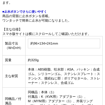
ます。
■止水ボタンでさらに使いやすく
商品の背面に止水ボタンを搭載。
ワンタッチで簡単に止水が可能になりました。
【主な仕様】
スマホ版サイトは横にスクロールしてご確認いただけます。
製品寸法
約96×134×241mm
（W×D×H）
質量
約320g
本体：ABS樹脂、吐水部：ASA、パッキン：合成
ゴム、シリコーンゴム、ステンレスプレート：ス
主な材質
テンレス、接続ねじ部：ポリアセタール、ストレ
ーナー：ステンレス、合成ゴム
同梱品：本体（1）
付属品：K（KVK用）アダプター（1）、
同梱品／付
M（MYM用）アダプター（1）、外装リング
属品