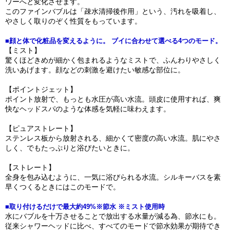
ワーへと変化させます。
このファインバブルは「疎水清掃後作用」という、汚れを吸着し、
やさしく取りのぞく性質をもっています。
■顔と体で化粧品を変えるように。 ブイに合わせて選べる4つのモード。
【ミスト】
驚くほどきめが細かく包まれるようなミストで、ふんわりやさしく
洗いあげます。顔などの刺激を避けたい敏感な部位に。
【ポイントジェット】
ポイント放射で、もっとも水圧が高い水流。頭皮に使用すれば、爽
快なヘッドスパのような体感を気軽に味わえます。
【ピュアストレート】
ステンレス板から放射される、細かくて密度の高い水流。肌にやさ
しく、でもたっぷりと浴びたいときに。
【ストレート】
全身を包み込むように、一気に浴びられる水流。シルキーバスを素
早くつくるときにはこのモードで。
■取り付けるだけで最大約49%※節水 ※ミスト使用時
水にバブルを十万させることで放出する水量が減る為、節水にも。
従来シャワーヘッドに比べ、すべてのモードで節水効果が期待でき