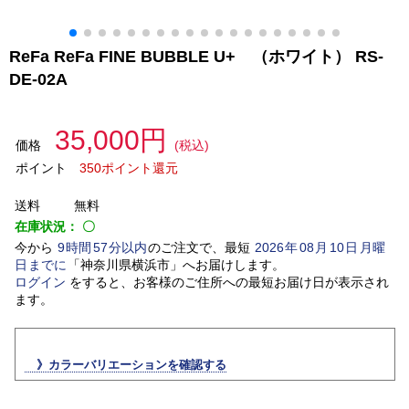
ReFa ReFa FINE BUBBLE U+ （ホワイト） RS-
DE-02A
35,000円
価格
(税込)
ポイント
350ポイント還元
送料
無料
在庫状況：
〇
今から
9
時間
57
分以内
のご注文で、最短
2026
年
08
月
10
日
月曜
日
までに
「
神奈川県横浜市
」
へお届けします。
ログイン
をすると、お客様のご住所への最短お届け日が表示され
ます。
》カラーバリエーションを確認する