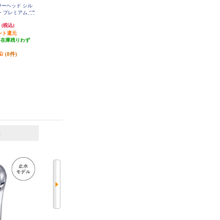
ワーヘッド シル
MTG シャワーヘッド ReFa FINE B
MTG シャワーヘッド ReFa FINE B
プレミアム ST
UBBLE U (リファ ファインバブル
UBBLE U (リファ ファインバブル
B
ユー)【4つのモードを搭載/ウルト
ユー)【4つのモードを搭載/ウルト
円
30,000円
30,000円
(税込)
(税込)
(税込)
ラファインバブル/マイクロバブ
ラファインバブル/マイクロバブ
ント還元
ル/シルバー】 RS-BH-15A
300円分ポイント還元
ル/ホワイト】 RS-BH-02A
300円分ポイント還元
（在庫残りわず
発送目安:
即納（在庫残りわず
発送目安:
即納（在庫残りわず
）
か）
か）
(8件)
(2件)
(4件)
6
7
位
位
位