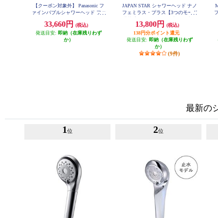
【クーポン対象外】 Panasonic フ
JAPAN STAR シャワーヘッド ナノ
M
ァインバブルシャワーヘッド ファ
フェミラス・プラス【3つのモード
フ
インベール [シルバー] EH-SH50-S
搭載/美肌/保温・保湿/洗浄/節水】
33,660円
13,800円
(税込)
(税込)
NF2210P2
発送目安:
即納（在庫残りわず
138円分ポイント還元
か）
発送目安:
即納（在庫残りわず
か）
(9件)
最新の
1
2
位
位