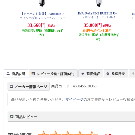
ReFa ReFa FINE BUBBLE U+
【クーポン対象外】 Panasonic フ
M
（ホワイト） RS-DE-02A
ァインバブルシャワーヘッド ファ
U
インベール [シルバー] EH-SH50-S
33,660円
35,000円
(税込)
(税込)
発送目安:
即納（在庫残りわず
350円分ポイント還元
か）
発送目安:
即納（在庫残りわず
か）
商品説明
レビュー投稿・評価(6件)
延長保証
発送目安
商品コード：
4580456830353
メーカー情報ページ
商品が届いた後ご使用いただき、
マイページ
の注文履歴からレビュー投稿＆
商品レビュー