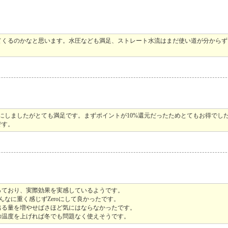
てくるのかなと思います。水圧なども満足、ストレート水流はまだ使い道が分からず
にしましたがとても満足です。まずポイントが10%還元だったためとてもお得でし
です。
っており、実際効果を実感しているようです。
そんなに重く感じずZeroにして良かったです。
出る量を増やせばさほど気にはならなかったです。
の温度を上げれば冬でも問題なく使えそうです。