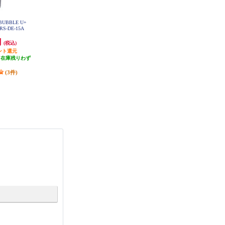
E BUBBLE U+
【クーポン対象外】 Panasonic フ
MTG シャワーヘッド ReFa FINE B
S-DE-15A
ァインバブルシャワーヘッド ファ
UBBLE U (リファ ファインバブル
インベール [ホワイト] EH-SH50-
ユー)【4つのモードを搭載/ウルト
円
33,660円
30,000円
(税込)
(税込)
(税込)
W
ラファインバブル/マイクロバブ
ント還元
発送目安:
即納（在庫残りわず
ル/ホワイト】 RS-BH-02A
300円分ポイント還元
（在庫残りわず
か）
発送目安:
即納（在庫残りわず
）
か）
(3件)
(4件)