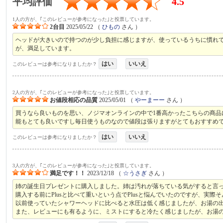
平均評価
4.5
1人の方が、｢このレビューが参考になった｣と投票しています。
2台目
2025/05/22
（
ひもの
さん ）
ヘッドが大きいので持つのが少し負担に感じますが、使っているうちに慣れ
が、満足しています。
はい
いいえ
このレビューは参考になりましたか？
2人の方が、｢このレビューが参考になった｣と投票しています。
お値段相応の品質
2025/05/01
（
やーまーー
さん ）
買うなら良いものを思い、ノジマオンラインの中で1番高かったこちらの商品
能もとても良いですし毎日使うものなので値段は張りますがとてもおすすめ
はい
いいえ
このレビューは参考になりましたか？
3人の方が、｢このレビューが参考になった｣と投票しています。
満足です！！
2023/12/18
（
☆うさぎ
さん ）
姉の誕生日プレゼントに購入しました。姉は汚れが落ちている気がすると言
購入する前にPlusと比べて重いという点でPlusと悩んでいたのですが、実際
以前使っていたシャワーヘッドに比べると水圧は低く感じましたが、お湯の
また、レビューにも有るように、ミストにすると冷たく感じましたが、お湯