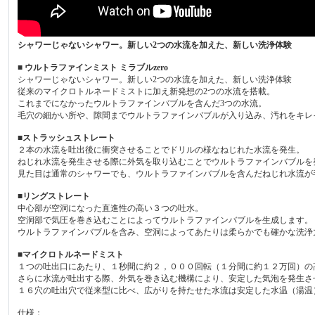
シャワーじゃないシャワー。新しい2つの水流を加えた、新しい洗浄体験
■ ウルトラファインミスト ミラブルzero
シャワーじゃないシャワー。新しい2つの水流を加えた、新しい洗浄体験
従来のマイクロトルネードミストに加え新発想の2つの水流を搭載。
これまでになかったウルトラファインバブルを含んだ3つの水流。
毛穴の細かい所や、隙間までウルトラファインバブルが入り込み、汚れをキレ
■ストラッシュストレート
２本の水流を吐出後に衝突させることでドリルの様なねじれた水流を発生。
ねじれ水流を発生させる際に外気を取り込むことでウルトラファインバブルを
見た目は通常のシャワーでも、ウルトラファインバブルを含んだねじれ水流が
■リングストレート
中心部が空洞になった直進性の高い３つの吐水。
空洞部で気圧を巻き込むことによってウルトラファインバブルを生成します。
ウルトラファインバブルを含み、空洞によってあたりは柔らかでも確かな洗浄
■マイクロトルネードミスト
１つの吐出口にあたり、１秒間に約２，０００回転（１分間に約１２万回）の
さらに水流が吐出する際、外気を巻き込む機構により、安定した気泡を発生さ
１６穴の吐出穴で従来型に比べ、広がりを持たせた水流は安定した水温（湯温
仕様：