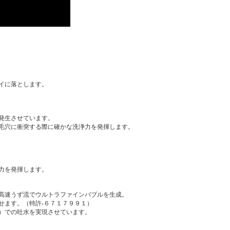
イに落とします。
発生させています。
毛穴に衝突する際に確かな洗浄力を発揮します。
力を発揮します。
高速うず流でウルトラファインバブルを生成。
せます。（特許-６７１７９９１）
）での吐水を実現させています。