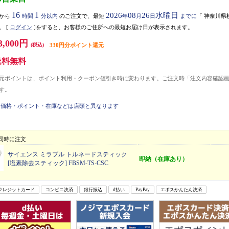
16
1
2026
08
26
水曜日
から
時間
分以内
のご注文で、最短
年
月
日
までに
「
神奈川県
。
[
ログイン
]をすると、お客様のご住所への最短お届け日が表示されます。
3,000円
(税込)
330円分ポイント還元
送料無料
元ポイントは、ポイント利用・クーポン値引き時に変わります。ご注文時「注文内容確認
す。
価格・ポイント・在庫などは店頭と異なります
同時に注文
サイエンス ミラブル トルネードスティック
即納（在庫あり）
[塩素除去スティック] FBSM-TS-CSC
クレジットカード
コンビニ決済
銀行振込
d払い
PayPay
エポスかんたん決済