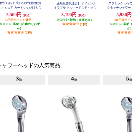
TG ReFa PURE CARTRIDGE[リ
【正規販売代理店】 サイエンス
アラミック シャ
ァ ピュア カートリッジ]【ReFa
ミラブル トルネードスティック
クタッチシャワー・
X2
FINE BUBBLE PURE専用/塩素低
[塩素除去スティック] FBSM-TS-C
2,500円
3,190円
5,980
(税込)
(税込)
SC
減カートリッジ】 RX-AK-00A
25円分ポイント還元
発送目安:
即納（在庫あり）
598円分ポイ
発送目安:
即納（在庫残りわず
(7件)
発送目安:
即納
か）
か
(3件)
シャワーヘッドの人気商品
3
4
5
位
位