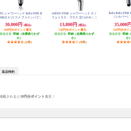
ReFa ReFa FIN
TG シャワーヘッド ReFa FINE B
JAPAN STAR シャワーヘッド ナノ
（シルバー） R
BBLE U (リファ ファインバブル
フェミラス・プラス【3つのモード
ユー)【4つのモードを搭載/ウルト
搭載/美肌/保温・保湿/洗浄/節水】
30,000円
13,800円
35,000
(税込)
(税込)
NF2210P2
ラファインバブル/マイクロバブ
ル/シルバー】 RS-BH-15A
300円分ポイント還元
138円分ポイント還元
350円分ポイ
発送目安:
即納（在庫残りわず
発送目安:
即納（在庫残りわず
発送目安:
即納
か）
か）
か
(2件)
(9件)
返品特約
掲載されると
10円分ポイント
進呈！