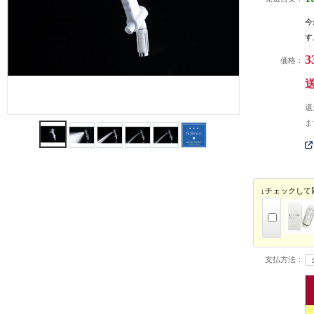
今
す
3
価格：
還
ま
↓チェックして
支払方法：