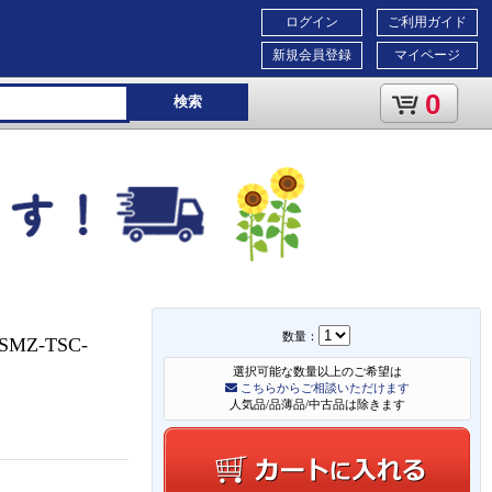
ログイン
ご利用ガイド
新規会員登録
マイページ
0
検索
数量：
Z-TSC-
選択可能な数量以上のご希望は
こちらからご相談いただけます
人気品/品薄品/中古品は除きます