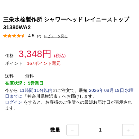
三栄水栓製作所 シャワーヘッド レイニーストップ
31380WA2
4.5
(2)
レビューを見る
3,348円
価格
(税込)
ポイント
167ポイント還元
送料
無料
在庫状況：
5営業日
今から
11
時間
11
分以内
のご注文で、最短
2026
年
08
月
19
日
水曜
日
までに
「
神奈川県横浜市
」
へお届けします。
ログイン
をすると、お客様のご住所への最短お届け日が表示され
ます。
－
＋
数量
1