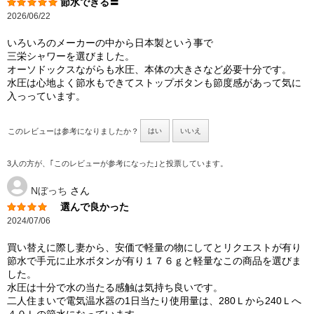
節水できる〓
2026/06/22
いろいろのメーカーの中から日本製という事で
三栄シャワーを選びました。
オーソドックスながらも水圧、本体の大きさなど必要十分です。
水圧は心地よく節水もできてストップボタンも節度感があって気に
入っっています。
このレビューは参考になりましたか？
はい
いいえ
3人の方が、｢このレビューが参考になった｣と投票しています。
Nぼっち
さん
選んで良かった
2024/07/06
買い替えに際し妻から、安価で軽量の物にしてとリクエストが有り
節水で手元に止水ボタンが有り１７６ｇと軽量なこの商品を選びま
した。
水圧は十分で水の当たる感触は気持ち良いです。
二人住まいで電気温水器の1日当たり使用量は、280Ｌから240Ｌへ