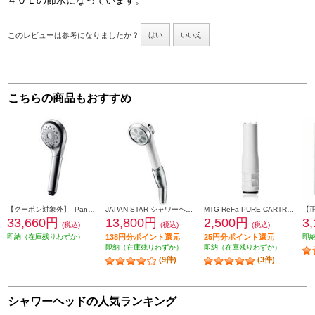
４０Ｌの節水になっています。
このレビューは参考になりましたか？
はい
いいえ
こちらの商品もおすすめ
【クーポン対象外】 Panasonic ファインバブルシャワーヘッド ファインベール [シルバー] EH-SH50-S
JAPAN STAR シャワーヘッド ナノフェミラス・プラス【3つのモード搭載/美肌/保温・保湿/洗浄/節水】 NF2210P2
MTG ReFa PURE CARTRIDGE[リファ ピュア カートリッジ]【ReFa FINE BUBBLE PURE専用/塩素低減カートリッジ】 RX-AK-00A
33,660円
13,800円
2,500円
3
(税込)
(税込)
(税込)
即納（在庫残りわずか）
138円分ポイント還元
25円分ポイント還元
即
即納（在庫残りわずか）
即納（在庫残りわずか）
(9件)
(3件)
シャワーヘッドの人気ランキング