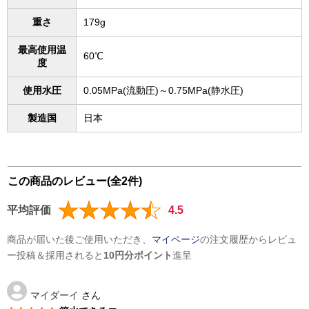
重さ
179g
最高使用温
60℃
度
使用水圧
0.05MPa(流動圧)～0.75MPa(静水圧)
製造国
日本
この商品のレビュー(全2件)
平均評価
4.5
商品が届いた後ご使用いただき、
マイページ
の注文履歴からレビュ
ー投稿＆採用されると
10円分ポイント
進呈
マイダーイ
さん