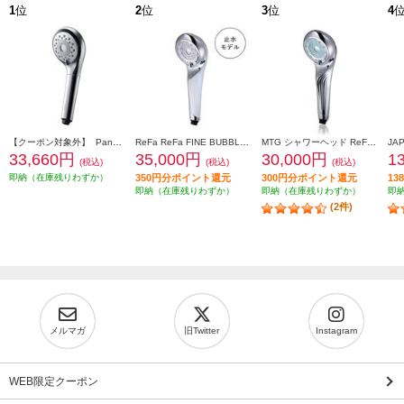
1
位
2
位
3
位
4
【クーポン対象外】 Panasonic ファインバブルシャワーヘッド ファインベール [シルバー] EH-SH50-S
ReFa ReFa FINE BUBBLE U+ （ホワイト） RS-DE-02A
MTG シャワーヘッド ReFa FINE BUBBLE U (リファ ファインバブル ユー)【4つのモードを搭載/ウルトラファインバブル/マイクロバブル/シルバー】 RS-BH-15A
33,660円
35,000円
30,000円
1
(税込)
(税込)
(税込)
即納（在庫残りわずか）
350円分ポイント還元
300円分ポイント還元
1
即納（在庫残りわずか）
即納（在庫残りわずか）
即
(2件)
メルマガ
旧Twitter
Instagram
WEB限定クーポン