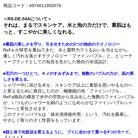
商品コード：4974011850076
＜RS-DE-54Aについて＞
それは、まるでスキンケア。水と泡の力だけで、素肌はも
っと、すこやかに美しくなれる。
■素肌の美しさを守り、引き出すための2つの独自のテクノロジー
ReFa が研究を重ねてきた、水と粟野力でうるおいを与えながら、
優しく汚れを落とすテクノロジー「ファインバブル」と、ビューテ
ィーブランドとしての知見を生かした独自の水流設計。
■毛穴の一つひとつ、キメのすみずみまで。無数のバブルの力が、肌の美
しさを変える。
シャワー中に浴びる水を、スキンケア以上に素肌を思いやるものへ
と変えるために着目したのが、極微細の泡「ファインバブル」。
ReFa独自の構造で水中の空気から生み出した無数のファインバブル
が、いつものシャワーを絹のようになめらかなファインバブルシャ
ワーへと変化させます。
このファインバブルは「疎水清掃後作用」という、汚れを吸着し、
やさしく取りのぞく性質をもっています。
■顔と体で化粧品を変えるように。 ブイに合わせて選べる4つのモード。
【ミスト】