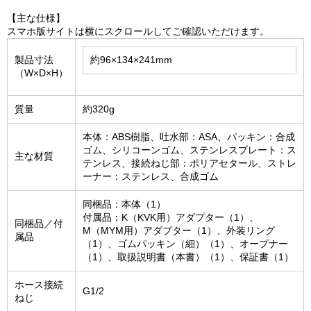
【主な仕様】
スマホ版サイトは横にスクロールしてご確認いただけます。
製品寸法
約96×134×241mm
（W×D×H）
質量
約320g
本体：ABS樹脂、吐水部：ASA、パッキン：合成
ゴム、シリコーンゴム、ステンレスプレート：ス
主な材質
テンレス、接続ねじ部：ポリアセタール、ストレ
ーナー：ステンレス、合成ゴム
同梱品：本体（1）
付属品：K（KVK用）アダプター（1）、
同梱品／付
M（MYM用）アダプター（1）、外装リング
属品
（1）、ゴムパッキン（細）（1）、オープナー
（1）、取扱説明書（本書）（1）、保証書（1）
ホース接続
G1/2
ねじ