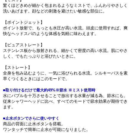
驚くほどきめが細かく包まれるようなミストで、ふんわりやさしく
洗いあげます。顔などの刺激を避けたい敏感な部位に。
【ポイントジェット】
ポイント放射で、もっとも水圧が高い水流。頭皮に使用すれば、爽
快なヘッドスパのような体感を気軽に味わえます。
【ピュアストレート】
ステンレス板から放射される、細かくて密度の高い水流。肌にやさ
しく、でもたっぷりと浴びたいときに。
【ストレート】
全身を包み込むように、一気に浴びられる水流。シルキーバスを素
早くつくるときにはこのモードで。
■取り付けるだけで最大約49%※節水 ※ミスト使用時
水にバブルを十万させることで放出する水量が減る為、節水にも。
従来シャワーヘッドに比べ、すべてのモードで節水効果が期待でき
ます。
■止水ボタンでさらに使いやすく
商品の背面に止水ボタンを搭載。
ワンタッチで簡単に止水が可能になりました。