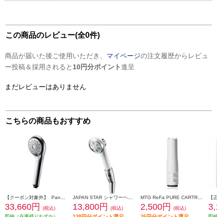
この商品のレビュー(全0件)
商品が届いた後ご使用いただき、
マイページ
の注文履歴からレビュ
ー投稿＆採用されると
10円分ポイント
進呈
まだレビューはありません
こちらの商品もおすすめ
【クーポン対象外】 Panasonic ファインバブルシャワーヘッド ファインベール [シルバー] EH-SH50-S
JAPAN STAR シャワーヘッド ナノフェミラス・プラス【3つのモード搭載/美肌/保温・保湿/洗浄/節水】 NF2210P2
MTG ReFa PURE CARTRIDGE[リファ ピュア カートリッジ]【ReFa FINE BUBBLE PURE専用/塩素低減カートリッジ】 RX-AK-00A
33,660円
13,800円
2,500円
3
(税込)
(税込)
(税込)
即納（在庫残りわずか）
138円分ポイント還元
25円分ポイント還元
即