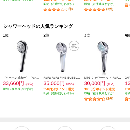
即納（在庫残りわずか）
即納（在庫残りわずか）
(9件)
(3件)
シャワーヘッドの人気ランキング
1
位
2
位
3
位
4
【クーポン対象外】 Panasonic ファインバブルシャワーヘッド ファインベール [シルバー] EH-SH50-S
ReFa ReFa FINE BUBBLE U+ （ホワイト） RS-DE-02A
MTG シャワーヘッド ReFa FINE BUBBLE U (リファ ファインバブル ユー)【4つのモードを搭載/ウルトラファインバブル/マイクロバブル/シルバー】 RS-BH-15A
33,660円
35,000円
30,000円
1
(税込)
(税込)
(税込)
即納（在庫残りわずか）
350円分ポイント還元
300円分ポイント還元
1
即納（在庫残りわずか）
即納（在庫残りわずか）
即
(2件)