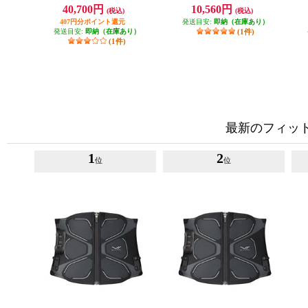
デル S[シックスパッド パワースー
コントローラー[シックスパッド
40,700円
10,560円
(税込)
(税込)
ツ コアベルト ホームジム] SE-BS-
パワースーツ コアベルト ホーム
00A-S
407円分ポイント還元
発送目安:
ジム] SE-BT-00A
即納（在庫あり）
発送目安:
即納（在庫あり）
(1件)
(1件)
最新のフィッ
1
2
位
位