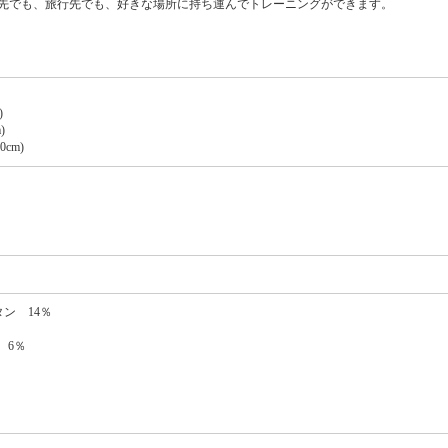
先でも、旅行先でも、好きな場所に持ち運んでトレーニングができます。
)
)
0cm)
ン 14％
 6％