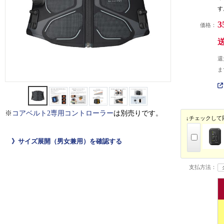
す
3
価格：
還
ま
※
コアベルト2専用コントローラー
は別売りです。
↓チェックして
》サイズ展開（男女兼用）を確認する
支払方法：