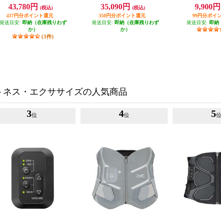
E-CB-03B-M
Core Belt 2 Contr
43,780円
35,090円
9,900
(税込)
(税込)
A
437円分ポイント還元
350円分ポイント還元
99円分ポイ
発送目安:
即納（在庫残りわず
発送目安:
即納（在庫残りわず
発送目安:
即納
か）
か）
(3件)
トネス・エクササイズの人気商品
3
4
5
位
位