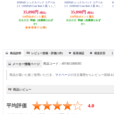
SIXPAD シックスパッド コアベル
SIXPAD シックスパッド コアベル
S
ト2（SIXPAD Core Belt 2 黒 Ｌ） S
ト2（SIXPAD Core Belt 2 黒 Ｍ） S
ト
E-CB-03C-L
E-CB-03B-M
C
35,090円
35,090円
(税込)
(税込)
350円分ポイント還元
350円分ポイント還元
発送目安:
即納（在庫残りわず
発送目安:
即納（在庫残りわず
か）
か）
(1件)
商品説明
レビュー投稿・評価(1件)
延長保証
発送目安
商品コード：
4974011809395
メーカー情報ページ
商品が届いた後ご使用いただき、
マイページ
の注文履歴からレビュー投稿＆
商品レビュー
平均評価
4.0