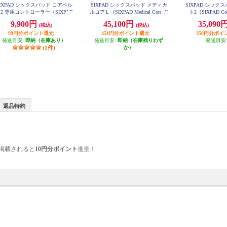
IXPAD シックスパッド コアベル
SIXPAD シックスパッド メディカ
SIXPAD シック
2 専用コントローラー（SIXPAD
ルコアＬ（SIXPAD Medical Core グ
ト2（SIXPAD Cor
ore Belt 2 Controller） SE-CC-03
レー Ｌ） SE-CG-14C-L
Ｌ） SE-CB
9,900円
45,100円
35,090
(税込)
(税込)
A
99円分ポイント還元
451円分ポイント還元
350円分ポイ
発送目安:
即納（在庫あり）
発送目安:
即納（在庫残りわず
発送目安
(1件)
か）
返品特約
掲載されると
10円分ポイント
進呈！