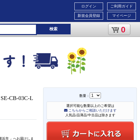
ログイン
ご利用ガイド
新規会員登録
マイページ
0
検索
数量：
E-CB-03C-L
選択可能な数量以上のご希望は
こちらからご相談いただけます
人気品/品薄品/中古品は除きます
横浜市
」
へお届けしま