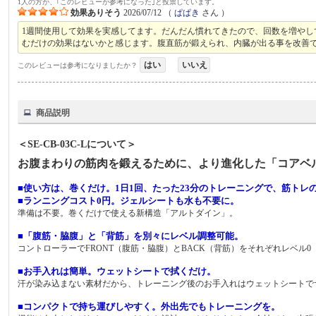
1人の方が、｢このレビューが参考になった｣と投票しています。
効果ありそう
2026/07/12
（
ぱぱき
さん ）
1週間使用して効果を実感してます。だんだん慣れてきたので、回数を増や
むだけの効果はないかと感じます。腹直筋が鍛えられ、内臓が出る事を改善
はい
いいえ
このレビューは参考になりましたか？
商品説明
＜SE-CB-03C-Lについて＞
お腹まわりの筋肉を鍛えるために、より進化した「コアベ
■使い方は、巻くだけ。1日1回、たった23分のトレーニングで、筋ト
■ランニングコスト0円。ジェルシートも水も不要に。
準備は不要。巻くだけで使える新構造「アルトダイン」。
■「腹筋・脇腹」と「背筋」を別々にレベル調整可能。
コントローラーでFRONT（腹筋・脇腹）とBACK（背筋）をそれぞれレベル
■お手入れは簡単。ウェットシートで拭くだけ。
汗が染み込まない素材だから、トレーニング後のお手入れはウェットシートで
■コンパクトで持ち運びしやすく。外出先でもトレーニングを。