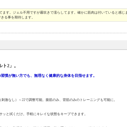
してます。ジェル不用ですが霧吹きで濡らしてます。確かに筋肉は付いていると感じ
できる事を期待します。
ルト2」。
レの習慣が無い方でも、無理なく健康的な身体を目指せます。
0（刺激なし）～22で調整可能。腹筋のみ、背筋のみのトレーニングも可能に。
サッと拭くだけ。手軽にキレイな状態をキープできます。