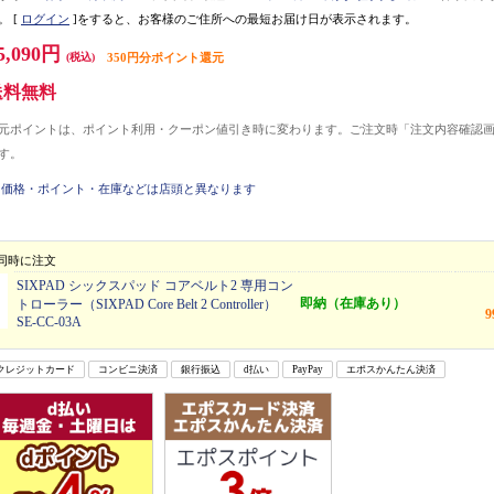
。
[
ログイン
]をすると、お客様のご住所への最短お届け日が表示されます。
5,090円
(税込)
350円分ポイント還元
送料無料
元ポイントは、ポイント利用・クーポン値引き時に変わります。ご注文時「注文内容確認
す。
価格・ポイント・在庫などは店頭と異なります
同時に注文
SIXPAD シックスパッド コアベルト2 専用コン
即納（在庫あり）
トローラー（SIXPAD Core Belt 2 Controller）
SE-CC-03A
クレジットカード
コンビニ決済
銀行振込
d払い
PayPay
エポスかんたん決済