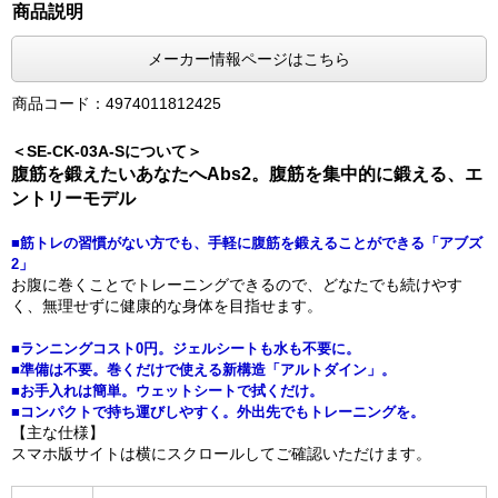
商品説明
メーカー情報ページはこちら
商品コード：4974011812425
＜SE-CK-03A-Sについて＞
腹筋を鍛えたいあなたへAbs2。腹筋を集中的に鍛える、エ
ントリーモデル
■筋トレの習慣がない方でも、手軽に腹筋を鍛えることができる「アブズ
2」
お腹に巻くことでトレーニングできるので、どなたでも続けやす
く、無理せずに健康的な身体を目指せます。
■ランニングコスト0円。ジェルシートも水も不要に。
■準備は不要。巻くだけで使える新構造「アルトダイン」。
■お手入れは簡単。ウェットシートで拭くだけ。
■コンパクトで持ち運びしやすく。外出先でもトレーニングを。
【主な仕様】
スマホ版サイトは横にスクロールしてご確認いただけます。