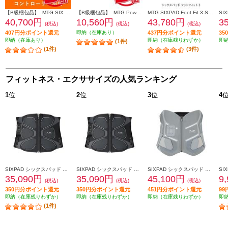
【B級梱包品】 MTG SIX PAD Powersuit Core Belt HOME GYM対応モデル S[シックスパッド パワースーツ コアベルト ホームジム] SE-BS-00A-S
【B級梱包品】 MTG Powersuit Core Belt HOME GYM対応モデル 専用コントローラー[シックスパッド パワースーツ コアベルト ホームジム] SE-BT-00A
MTG SIXPAD Foot Fit 3 SE-BZ-02A
40,700円
10,560円
43,780円
3
(税込)
(税込)
(税込)
407円分ポイント還元
即納（在庫あり）
437円分ポイント還元
3
即納（在庫あり）
即納（在庫残りわずか）
即
(1件)
(1件)
(3件)
フィットネス・エクササイズの人気ランキング
1
位
2
位
3
位
4
SIXPAD シックスパッド コアベルト2（SIXPAD Core Belt 2 黒 Ｌ） SE-CB-03C-L
SIXPAD シックスパッド コアベルト2（SIXPAD Core Belt 2 黒 Ｍ） SE-CB-03B-M
SIXPAD シックスパッド メディカルコアＬ（SIXPAD Medical Core グレー Ｌ） SE-CG-14C-L
35,090円
35,090円
45,100円
9
(税込)
(税込)
(税込)
350円分ポイント還元
350円分ポイント還元
451円分ポイント還元
9
即納（在庫残りわずか）
即納（在庫残りわずか）
即納（在庫残りわずか）
即
(1件)