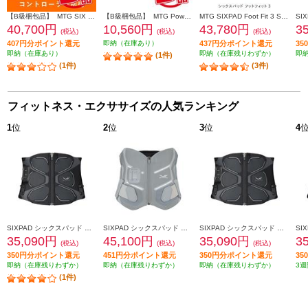
【B級梱包品】 MTG SIX PAD Powersuit Core Belt HOME GYM対応モデル S[シックスパッド パワースーツ コアベルト ホームジム] SE-BS-00A-S
【B級梱包品】 MTG Powersuit Core Belt HOME GYM対応モデル 専用コントローラー[シックスパッド パワースーツ コアベルト ホームジム] SE-BT-00A
MTG SIXPAD Foot Fit 3 SE-BZ-02A
40,700円
10,560円
43,780円
3
(税込)
(税込)
(税込)
407円分ポイント還元
即納（在庫あり）
437円分ポイント還元
3
即納（在庫あり）
即納（在庫残りわずか）
即
(1件)
(1件)
(3件)
フィットネス・エクササイズの人気ランキング
1
位
2
位
3
位
4
SIXPAD シックスパッド コアベルト2（SIXPAD Core Belt 2 黒 Ｌ） SE-CB-03C-L
SIXPAD シックスパッド メディカルコアＬ（SIXPAD Medical Core グレー Ｌ） SE-CG-14C-L
SIXPAD シックスパッド コアベルト2（SIXPAD Core Belt 2 黒 Ｍ） SE-CB-03B-M
35,090円
45,100円
35,090円
3
(税込)
(税込)
(税込)
350円分ポイント還元
451円分ポイント還元
350円分ポイント還元
3
即納（在庫残りわずか）
即納（在庫残りわずか）
即納（在庫残りわずか）
3週
(1件)