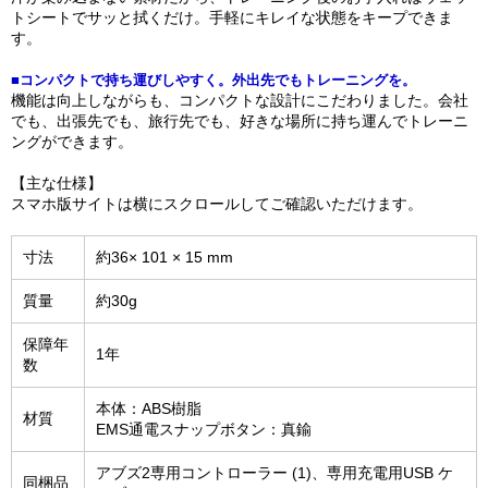
トシートでサッと拭くだけ。手軽にキレイな状態をキープできま
す。
■コンパクトで持ち運びしやすく。外出先でもトレーニングを。
機能は向上しながらも、コンパクトな設計にこだわりました。会社
でも、出張先でも、旅行先でも、好きな場所に持ち運んでトレーニ
ングができます。
【主な仕様】
スマホ版サイトは横にスクロールしてご確認いただけます。
寸法
約36× 101 × 15 mm
質量
約30g
保障年
1年
数
本体：ABS樹脂
材質
EMS通電スナップボタン：真鍮
アブズ2専用コントローラー (1)、専用充電用USB ケ
同梱品