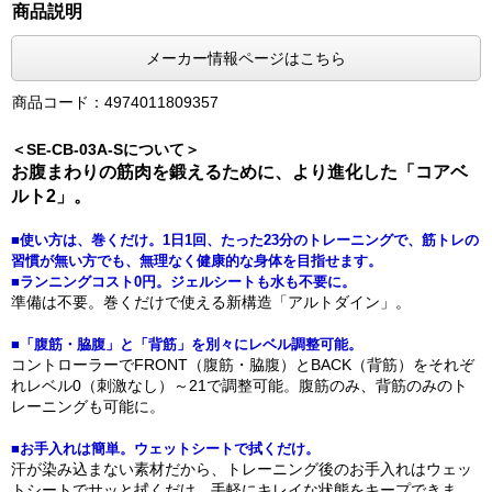
商品説明
メーカー情報ページはこちら
商品コード：4974011809357
＜SE-CB-03A-Sについて＞
お腹まわりの筋肉を鍛えるために、より進化した「コアベ
ルト2」。
■使い方は、巻くだけ。1日1回、たった23分のトレーニングで、筋トレの
習慣が無い方でも、無理なく健康的な身体を目指せます。
■ランニングコスト0円。ジェルシートも水も不要に。
準備は不要。巻くだけで使える新構造「アルトダイン」。
■「腹筋・脇腹」と「背筋」を別々にレベル調整可能。
コントローラーでFRONT（腹筋・脇腹）とBACK（背筋）をそれぞ
れレベル0（刺激なし）～21で調整可能。腹筋のみ、背筋のみのト
レーニングも可能に。
■お手入れは簡単。ウェットシートで拭くだけ。
汗が染み込まない素材だから、トレーニング後のお手入れはウェッ
トシートでサッと拭くだけ。手軽にキレイな状態をキープできま