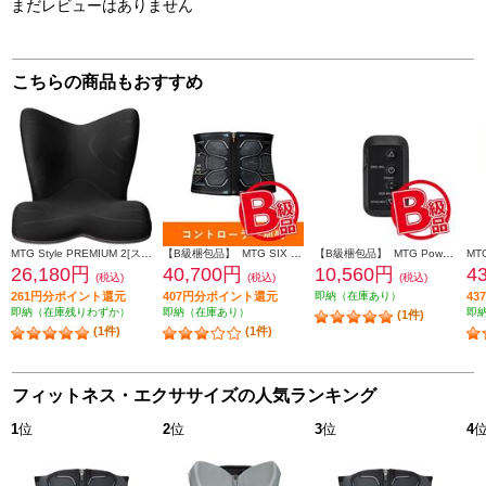
まだレビューはありません
こちらの商品もおすすめ
MTG Style PREMIUM 2[スタイルプレミアムツー] ブラック YSAL03A
【B級梱包品】 MTG SIX PAD Powersuit Core Belt HOME GYM対応モデル S[シックスパッド パワースーツ コアベルト ホームジム] SE-BS-00A-S
【B級梱包品】 MTG Powersuit Core Belt HOME GYM対応モデル 専用コントローラー[シックスパッド パワースーツ コアベルト ホームジム] SE-BT-00A
26,180円
40,700円
10,560円
4
(税込)
(税込)
(税込)
261円分ポイント還元
407円分ポイント還元
即納（在庫あり）
4
即納（在庫残りわずか）
即納（在庫あり）
即
(1件)
(1件)
(1件)
フィットネス・エクササイズの人気ランキング
1
位
2
位
3
位
4