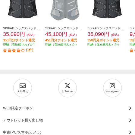
SIXPAD シックスパッド コアベルト2（SIXPAD Core Belt 2 黒 Ｌ） SE-CB-03C-L
SIXPAD シックスパッド メディカルコアＬ（SIXPAD Medical Core グレー Ｌ） SE-CG-14C-L
SIXPAD シックスパッド コアベルト2（SIXPAD Core Belt 2 黒 Ｍ） SE-CB-03B-M
35,090円
45,100円
35,090円
9
(税込)
(税込)
(税込)
350円分ポイント還元
451円分ポイント還元
350円分ポイント還元
9
即納（在庫残りわずか）
即納（在庫残りわずか）
即納（在庫残りわずか）
即
(1件)
メルマガ
旧Twitter
Instagram
WEB限定クーポン
アウトレット掘り出し物
中古(PC/スマホ/カメラ)