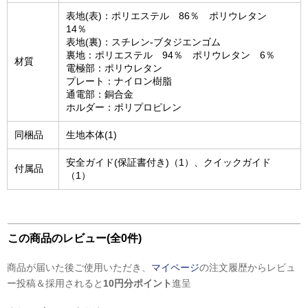
表地(表)：ポリエステル 86％ ポリウレタン
14％
表地(裏)：スチレン-ブタジエンゴム
裏地：ポリエステル 94％ ポリウレタン 6％
材質
電極部：ポリウレタン
プレート：ナイロン樹脂
通電部：銅合金
ホルダー：ポリプロピレン
同梱品
生地本体(1)
安全ガイド(保証書付き)（1）、クイックガイド
付属品
（1）
この商品のレビュー(全0件)
商品が届いた後ご使用いただき、
マイページ
の注文履歴からレビュ
ー投稿＆採用されると
10円分ポイント
進呈