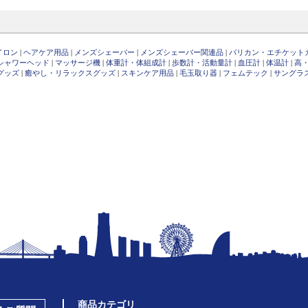
イロン
|
ヘアケア用品
|
メンズシェーバー
|
メンズシェーバー関連品
|
バリカン・エチケット
シャワーヘッド
|
マッサージ機
|
体重計・体組成計
|
歩数計・活動量計
|
血圧計
|
体温計
|
高
グッズ
|
癒やし・リラックスグッズ
|
スキンケア用品
|
毛玉取り器
|
フェムテック
|
サングラ
商品カテゴリ