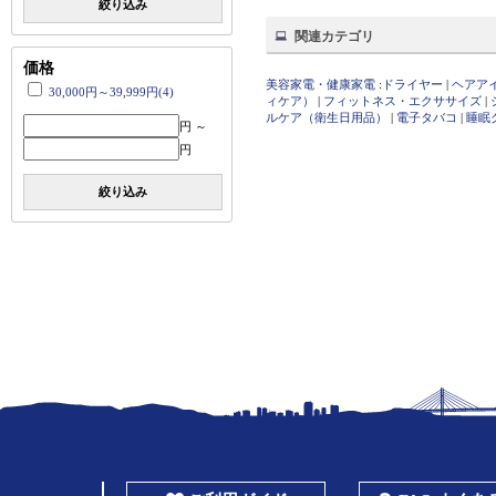
絞り込み
関連カテゴリ
価格
美容家電・健康家電
:
ドライヤー
|
ヘアア
30,000円～39,999円(4)
ィケア）
|
フィットネス・エクササイズ
|
ルケア（衛生日用品）
|
電子タバコ
|
睡眠
円 ～
円
絞り込み