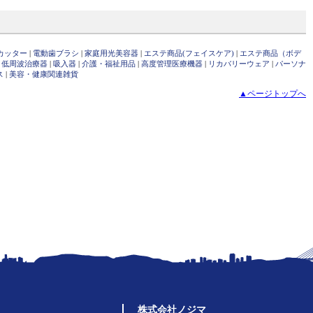
カッター
|
電動歯ブラシ
|
家庭用光美容器
|
エステ商品(フェイスケア)
|
エステ商品（ボデ
・低周波治療器
|
吸入器
|
介護・福祉用品
|
高度管理医療機器
|
リカバリーウェア
|
パーソナ
ス
|
美容・健康関連雑貨
▲ページトップへ
株式会社ノジマ