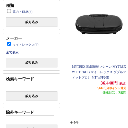
種類
筋力・EMS(4)
絞り込み
メーカー
マイトレックス(4)
全て表示
絞り込み
MYTREX EMS振動マシーン MYTREX
W FIT PRO（マイトレックス ダブルフ
ィットプロ） MT-WFP20B
検索キーワード
36,440円
(税込)
3,644円分ポイント還元
発送目安：3週間
絞り込み
除外キーワード
全4件