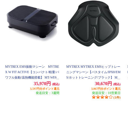
MYTREX EMS振動マシーン MYTRE
MYTREX MYTREX EMSヒップトレー
X W FIT ACTIVE【コンパクト/軽量/パ
ニングマシーン【バスタイム/IPX8/EM
ワフル振動/温熱機能搭載】 MT-WFA2
S/ホットトレーニング/ブラック】 MT-
2B
AL22B
35,970円
30,670円
(税込)
(税込)
3,597円分ポイント還元
3,067円分ポイント還元
発送目安：3週間
発送目安：10営業日
(1件)