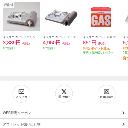
イワタニ カセットこんろ カセットフー “ミニ” モカ CB-JRC-MN-M
イワタニ カセットフー スリム [アッシュブラウン] CB-SL-1
イワタニ カセットガス オレンジ 3本入り CB-250-OR
3,889円
4,950円
851円
5
(税込)
(税込)
(税込)
10営業日
10営業日
8円分ポイント還元
2
即納（在庫残りわずか）
5営
メルマガ
旧Twitter
Instagram
WEB限定クーポン
アウトレット掘り出し物