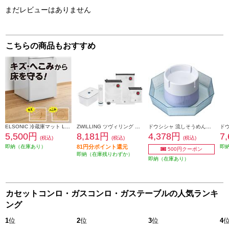
まだレビューはありません
こちらの商品もおすすめ
ELSONIC 冷蔵庫マット Lサイズ ECZFML01
ZWILLING ツヴィリング フレッシュ＆セーブ スターター7点セット 36815-006-0
ドウシシャ 流しそうめん器 光るひんやり流しそうめん【乾電池式】 DWT-19
5,500円
8,181円
4,378円
7
(税込)
(税込)
(税込)
即納（在庫あり）
81円分ポイント還元
即
500円クーポン
即納（在庫残りわずか）
即納（在庫あり）
カセットコンロ・ガスコンロ・ガステーブルの人気ランキ
ング
1
位
2
位
3
位
4