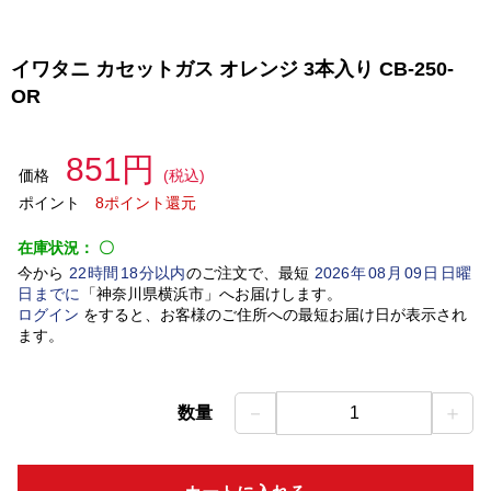
イワタニ カセットガス オレンジ 3本入り CB-250-
OR
851円
価格
(税込)
ポイント
8ポイント還元
在庫状況：
〇
今から
22
時間
18
分以内
のご注文で、最短
2026
年
08
月
09
日
日曜
日
までに
「
神奈川県横浜市
」
へお届けします。
ログイン
をすると、お客様のご住所への最短お届け日が表示され
ます。
－
＋
数量
1