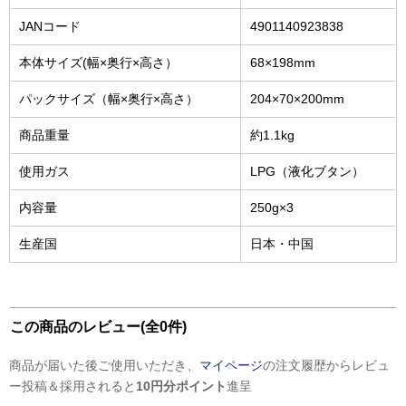
JANコード
4901140923838
本体サイズ(幅×奥行×高さ）
68×198mm
パックサイズ（幅×奥行×高さ）
204×70×200mm
商品重量
約1.1kg
使用ガス
LPG（液化ブタン）
内容量
250g×3
生産国
日本・中国
この商品のレビュー(全0件)
商品が届いた後ご使用いただき、
マイページ
の注文履歴からレビュ
ー投稿＆採用されると
10円分ポイント
進呈