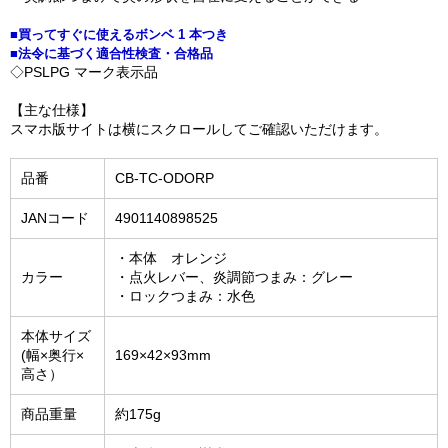
■買ってすぐに使えるボンベ 1 本つき
■法令に基づく適合性検査・合格品
◇PSLPG マーク表示品
【主な仕様】
スマホ版サイトは横にスクロールしてご確認いただけます。
品番
CB-TC-ODORP
JANコード
4901140898525
・本体 オレンジ
カラー
・点火レバー、炎調節つまみ：グレー
・ロックつまみ：水色
本体サイズ
(幅×奥行×
169×42×93mm
高さ）
商品重量
約175g