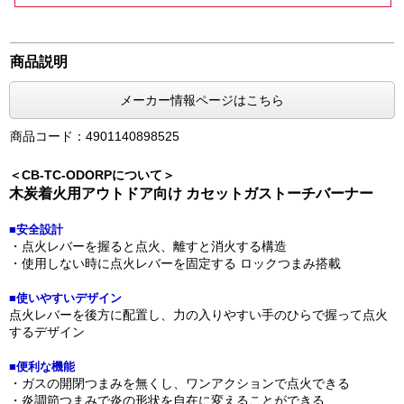
商品説明
メーカー情報ページはこちら
商品コード：4901140898525
＜CB-TC-ODORPについて＞
木炭着火用アウトドア向け カセットガストーチバーナー
■安全設計
・点火レバーを握ると点火、離すと消火する構造
・使用しない時に点火レバーを固定する ロックつまみ搭載
■使いやすいデザイン
点火レバーを後方に配置し、力の入りやすい手のひらで握って点火
するデザイン
■便利な機能
・ガスの開閉つまみを無くし、ワンアクションで点火できる
・炎調節つまみで炎の形状を自在に変えることができる