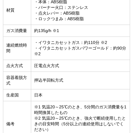
・本体：ABS樹脂
・バーナー火口：ステンレス
材質
・点火レバー：ABS樹脂
・ロックつまみ：ABS樹脂
ガス消費量
約135g/h ※1
・イワタニカセットガス：約110分 ※2
連続燃焼時
・イワタニカセットガスパワーゴールド：約90分
間
※2
点火方式
圧電点火方式
容器着脱方
押込半回転方式
式
生産国
日本
※1 気温20～25℃のとき、5分間のガス消費量を1
時間換算したもの
※2 気温20～25℃のとき、強火で断続使用したと
備考
きの目安時間（5分以上の連続使用はしないでく
ださい）