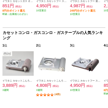
イワタニ カセットガス オレンジ 3本入り CB-250-OR
イワタニ カセットフー スリム [アッシュブラウン] CB-SL-1
イワタニ カセットフー 達人スリムⅤ [ケース付き/ゴールド] CB-TS-5-A
851円
4,950円
4,987円
2
(税込)
(税込)
(税込)
8円分ポイント還元
10営業日
249円分ポイント還元
10
即納（在庫残りわずか）
10営業日
カセットコンロ・ガスコンロ・ガステーブルの人気ランキ
ング
1
位
2
位
3
位
4
イワタニ カセットこんろ カセットフー “ミニ” モカ CB-JRC-MN-M
イワタニ カセットこんろ カセットフー エコプレミアムIII ホワイト CB-EPR-3
イワタニ カセットフー スリム [アッシュブラウン] CB-SL-1
3,889円
4,808円
4,950円
8
(税込)
(税込)
(税込)
3週間
3週間
10営業日
8
即
(4件)