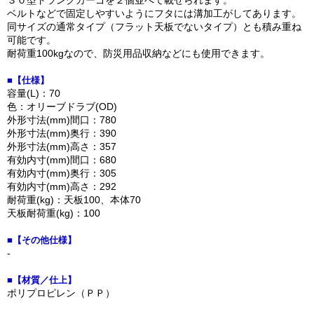
３０型トランクカーゴを２個並べて載せられます。
ベルトなどで固定しやすいようにフタには溝加工がしてあります。
同サイズの通常タイプ（フラット天板でないタイプ）とも積み重ね
可能です。
耐荷重100kgなので、防災用品収納などにも使用できます。
■【仕様】
容量(L)：70
色：オリーブドラブ(OD)
外形寸法(mm)間口：780
外形寸法(mm)奥行：390
外形寸法(mm)高さ：357
有効内寸(mm)間口：680
有効内寸(mm)奥行：305
有効内寸(mm)高さ：292
耐荷重(kg)：天板100、本体70
天板耐荷重(kg)：100
■【その他仕様】
-
■【材質／仕上】
ポリプロピレン（ＰＰ）