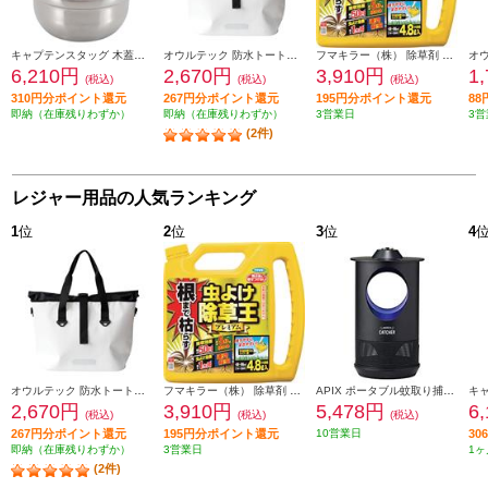
キャプテンスタッグ 木蓋付きキャンプ焚火鍋 CAPTAIN STAG【22㎝/日本製/木蓋付き/シルバー】 UH-4125
オウルテック 防水トートバッグ【3WAY/ショルダーストラップ付/容量25L/白】 OWL-WPBAG04-WH
フマキラー（株） 除草剤 根まで枯らす虫よけ除草王プレミアム【4.8L】 450026
6,210円
2,670円
3,910円
1
(税込)
(税込)
(税込)
310円分ポイント還元
267円分ポイント還元
195円分ポイント還元
8
即納（在庫残りわずか）
即納（在庫残りわずか）
3営業日
3営
(2件)
レジャー用品の人気ランキング
1
位
2
位
3
位
4
オウルテック 防水トートバッグ【3WAY/ショルダーストラップ付/容量25L/白】 OWL-WPBAG04-WH
フマキラー（株） 除草剤 根まで枯らす虫よけ除草王プレミアム【4.8L】 450026
APIX ポータブル蚊取り捕虫器 AIC-30B
2,670円
3,910円
5,478円
6
(税込)
(税込)
(税込)
267円分ポイント還元
195円分ポイント還元
10営業日
3
即納（在庫残りわずか）
3営業日
1ヶ
(2件)