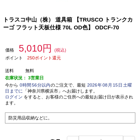
トラスコ中山（株） 道具箱 【TRUSCO トランクカ
ーゴ フラット天板仕様 70L ОD色】 ODCF-70
5,010円
価格
(税込)
ポイント
250ポイント還元
送料
無料
在庫状況：
3営業日
今から
0
時間
56
分以内
のご注文で、最短
2026
年
08
月
15
日
土曜
日
までに
「
神奈川県横浜市
」
へお届けします。
ログイン
をすると、お客様のご住所への最短お届け日が表示され
ます。
防災用品収納などに。