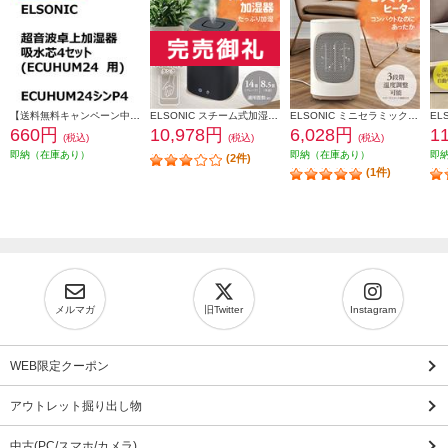
【送料無料キャンペーン中】 ＥＬＳＯＮＩＣ 加湿器吸水芯４セット ECUHUM24P4
ELSONIC スチーム式加湿器 上部給水/お手入れ楽々/衛生的 EY-SHUM02
ELSONIC ミニセラミックヒーター 省スペース/速暖/シンプル EY-CFH01
660円
10,978円
6,028円
1
(税込)
(税込)
(税込)
即納（在庫あり）
即納（在庫あり）
即
(2件)
(1件)
メルマガ
旧Twitter
Instagram
WEB限定クーポン
アウトレット掘り出し物
中古(PC/スマホ/カメラ)