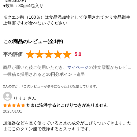
●数量：30g×4包入り
※クエン酸（100％）は食品添加物として使用されており食品衛生
上無害ですが食べないでください
この商品のレビュー(全1件)
平均評価
5.0
商品が届いた後ご使用いただき、
マイページ
の注文履歴からレビュ
ー投稿＆採用されると
10円分ポイント
進呈
2人の方が、｢このレビューが参考になった｣と投票しています。
りりょ
さん
たまに洗浄するとこびりつきがありません
2023/01/01
加湿器などを長く使っていると水の成分がこびりついてきます。た
まにこのクエン酸で洗浄するとスッキリです。