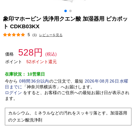
象印マホービン 洗浄用クエン酸 加湿器用 ピカポッ
ト CDKB03KX
5
(1)
レビューを見る
528円
価格
(税込)
ポイント
52ポイント還元
在庫状況：
10営業日
今から
0
時間
36
分以内
のご注文で、最短
2026
年
08
月
26
日
水曜
日
までに
「
神奈川県横浜市
」
へお届けします。
ログイン
をすると、お客様のご住所への最短お届け日が表示され
ます。
カルシウム、ミネラルなどの汚れをスッキリ落とす。加湿器用
のクエン酸洗浄剤