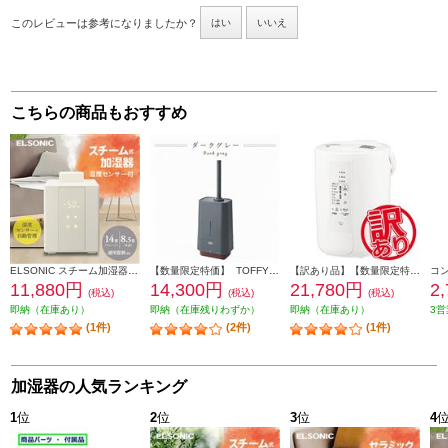
このレビューは参考になりましたか？
はい
いいえ
こちらの商品もおすすめ
ELSONIC スチーム加湿器 タンク容量2.4L 加湿量500ml EDSHUM01
【数量限定特価】 TOFFY 抗菌ハイブリッドUVアロマ加湿器 4.0L ダークグレー HF09-DG
【訳あり品】【数量限定特価】 象印 加湿器 容量3.0L 加湿能力480mL/h ホワイト EE-RU50-WA
11,880円
14,300円
21,780円
2
(税込)
(税込)
(税込)
即納（在庫あり）
即納（在庫残りわずか）
即納（在庫あり）
3営
(1件)
(2件)
(1件)
加湿器の人気ランキング
1
位
2
位
3
位
4