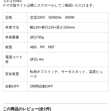
【主な仕様】
スマホ版サイトは横にスクロールしてご確認いただけます。
定格
交流100V 50/60Hz 600W
本体寸法
幅120×奥行120×高さ192mm
本体重量
(約)730g
材質
ABS、PP、PBT
電源コード
(約)1.4m
長
転倒オフスイッチ、サーモスタット、温度ヒュ
安全装置
ーズ
自動OFF
2時間自動OFF
この商品のレビュー(全1件)