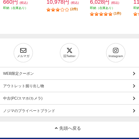
660円
10,978円
6,028円
1
(税込)
(税込)
(税込)
即納（在庫あり）
即納（在庫あり）
即
(2件)
(1件)
メルマガ
旧Twitter
Instagram
WEB限定クーポン
アウトレット掘り出し物
中古(PC/スマホ/カメラ)
ノジマのプライベートブランド
先頭へ戻る