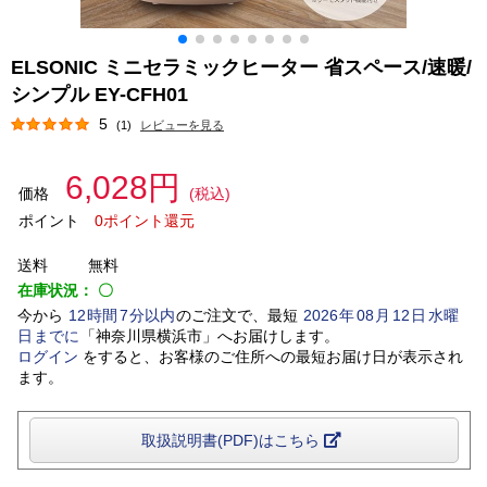
ELSONIC ミニセラミックヒーター 省スペース/速暖/
シンプル EY-CFH01
5
(1)
レビューを見る
6,028円
価格
(税込)
ポイント
0ポイント還元
送料
無料
在庫状況：
〇
今から
12
時間
7
分以内
のご注文で、最短
2026
年
08
月
12
日
水曜
日
までに
「
神奈川県横浜市
」
へお届けします。
ログイン
をすると、お客様のご住所への最短お届け日が表示され
ます。
取扱説明書(PDF)はこちら