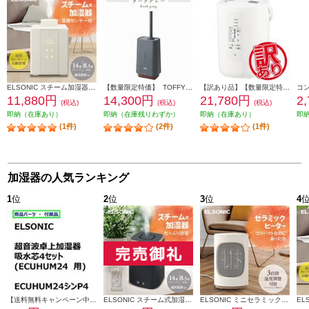
ELSONIC スチーム加湿器 タンク容量2.4L 加湿量500ml EDSHUM01
【数量限定特価】 TOFFY 抗菌ハイブリッドUVアロマ加湿器 4.0L ダークグレー HF09-DG
【訳あり品】【数量限定特価】 象印 加湿器 容量3.0L 加湿能力480mL/h ホワイト EE-RU50-WA
11,880円
14,300円
21,780円
2
(税込)
(税込)
(税込)
即納（在庫あり）
即納（在庫残りわずか）
即納（在庫あり）
即
(1件)
(2件)
(1件)
加湿器の人気ランキング
1
位
2
位
3
位
4
【送料無料キャンペーン中】 ＥＬＳＯＮＩＣ 加湿器吸水芯４セット ECUHUM24P4
ELSONIC スチーム式加湿器 上部給水/お手入れ楽々/衛生的 EY-SHUM02
ELSONIC ミニセラミックヒーター 省スペース/速暖/シンプル EY-CFH01