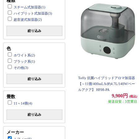
種類
スチーム式加湿器(1)
ハイブリット式加湿器(3)
超音波式加湿器(2)
絞り込み
色
ホワイト系(2)
ブラック系(1)
その他(3)
Toffy 抗菌ハイブリッドアロマ加湿器
絞り込み
【～11畳/400mL/h/約4.7L/140W/ペー
ルアクア】 HF08-PA
9,900円
畳数
(税込)
発送目安：5営業日
11～14畳(4)
絞り込み
メーカー