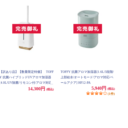
【訳あり品】【数量限定特価】
TOFF
TOFFY 抗菌アロマ加湿器[1.6L/3段階/
Y 抗菌ハイブリッドUVアロマ加湿器
上部給水/オートモード/アロマ対応/ペ
[4.0L/UV除菌/リモコン付/アロマ対応/
ールアクア] HF12-PA
5,940円
ピュアホワイト] HF09-PW
14,300円
(税込)
(税込)
(1件)