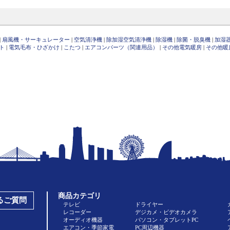
|
扇風機・サーキュレーター
|
空気清浄機
|
除加湿空気清浄機
|
除湿機
|
除菌・脱臭機
|
加湿
ト
|
電気毛布・ひざかけ
|
こたつ
|
エアコンパーツ（関連用品）
|
その他電気暖房
|
その他暖
商品カテゴリ
あるご質問
テレビ
ドライヤー
レコーダー
デジカメ・ビデオカメラ
オーディオ機器
パソコン・タブレットPC
エアコン・季節家電
PC周辺機器