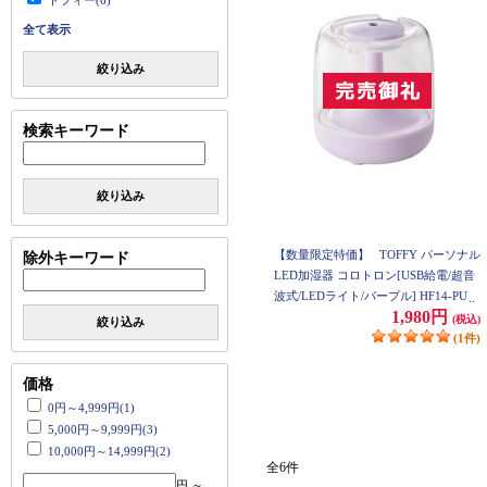
トフィー(6)
全て表示
絞り込み
検索キーワード
絞り込み
【数量限定特価】
TOFFY パーソナル
除外キーワード
LED加湿器 コロトロン[USB給電/超音
波式/LEDライト/パープル] HF14-PU
1,980円
(税込)
絞り込み
(1件)
価格
0円～4,999円(1)
5,000円～9,999円(3)
10,000円～14,999円(2)
全6件
円 ～