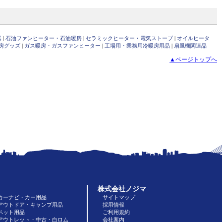
器
|
石油ファンヒーター・石油暖房
|
セラミックヒーター・電気ストーブ
|
オイルヒータ
房グッズ
|
ガス暖房・ガスファンヒーター
|
工場用・業務用冷暖房用品
|
扇風機関連品
▲ページトップへ
株式会社ノジマ
カーナビ・カー用品
サイトマップ
アウトドア・キャンプ用品
採用情報
ペット用品
ご利用規約
アウトレット・中古・白ロム
会社案内