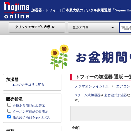
加湿器・トフィー | 日本最大級のデジタル家電通販「Nojima Onl
クリックでカテゴリ表示
全カテゴリ
トフィーの加湿器 通販 一
加湿器
▲上のカテゴリに戻る
ノジマオンラインTOP
エアコン
スチーム式加湿器
や
超音波式加湿器
な
販売状況
す。
在庫あり商品のみ表示
クーポン有商品のみ表示
販売終了商品を表示しない
全6件