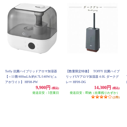
Toffy 抗菌ハイブリッドアロマ加湿器
【数量限定特価】
TOFFY 抗菌ハイブ
【～11畳/400mL/h/約4.7L/140W/ピュ
リッドUVアロマ加湿器 4.0L ダークグ
アホワイト】 HF08-PW
レー HF09-DG
9,900円
14,300円
(税込)
(税込)
発送目安：5営業日
発送目安：即納（在庫残りわずか）
(2件)