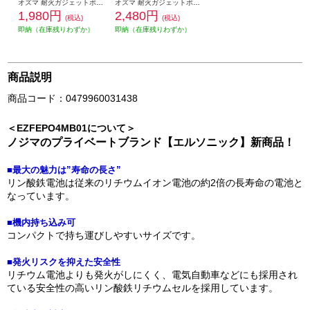
オズマ 耐火ガジェットポーチ Mサイズ シルバー PH-FP01MSV
オズマ 耐火ガジェットポーチ Lサイズ シルバー PH-FP01LSV
1,980円
2,480円
(税込)
(税込)
即納（在庫残りわずか）
即納（在庫残りわずか）
商品説明
商品コード：0479960031438
＜EZFEPO4MB01について＞
ノジマのプライベートブランド【エルソニック】新商品！
■最大の魅力は”寿命の長さ”
リン酸鉄電池は従来のリチウムイオン電池の約2倍の長寿命の電池と
なっています。
■機内持ち込み可
コンパクトで持ち運びしやすいサイズです。
■発火リスクを抑えた安全性
リチウム電池よりも発火がしにくく、電気自動車などにも採用され
ている安全性の高いリン酸鉄リチウムセルを採用しています。