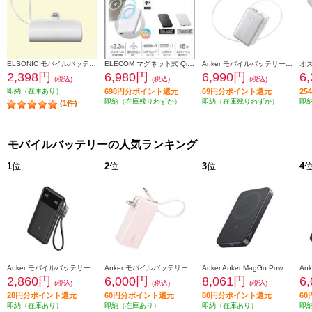
ELSONIC モバイルバッテリー【5000mAh/Lightning コネクタ付き/ケーブルレス/直挿し/大容量/コンパクト/ホワイト】 ECHMB50LMZ
ELECOM マグネット式 Qi2 最大15W モバイルバッテリー 10000mAh 大容量 機内持ち込み可 ケーブル付属 ホワイト DE-C67-10000WH
Anker モバイルバッテリー Nano Power Bank [10000mAh/ 45W /巻取り式/ USB-Cケーブル/ホワイト] A1638N21
2,398円
6,980円
6,990円
6
(税込)
(税込)
(税込)
即納（在庫あり）
698円分ポイント還元
69円分ポイント還元
2
即納（在庫残りわずか）
即納（在庫残りわずか）
即
(1件)
モバイルバッテリーの人気ランキング
1
位
2
位
3
位
4
Anker モバイルバッテリーAnker Power Bank【10000mAh/22.5W/2 Ports/ USB Power Delivery対応 /ﾌﾞﾗｯｸ】 A1388N11
Anker モバイルバッテリーAnker Power Bank【10000mAh/Fusion/Built-In USB-C ケーブル/ USB Power Delivery対応 /2ポート/ﾋﾟﾝｸ】 A1637N51
Anker Anker MagGo Power Bank 10000mAh Slim ブラック A1664N11
2,860円
6,000円
8,061円
6
(税込)
(税込)
(税込)
28円分ポイント還元
60円分ポイント還元
80円分ポイント還元
6
即納（在庫あり）
即納（在庫あり）
即納（在庫あり）
即