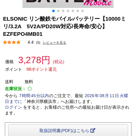
ELSONIC リン酸鉄モバイルバッテリー【10000ミ
リ/3.2A 5V2A/PD20W対応/長寿命/安心】
EZFEPO4MB01
4.4
(5)
レビューを見る
3,278円
価格
(税込)
ポイント
98ポイント還元
送料
無料
在庫状況：
〇
今から
7
時間
45
分以内
のご注文で、最短
2026
年
08
月
11
日
火曜
日
までに
「
神奈川県横浜市
」
へお届けします。
ログイン
をすると、お客様のご住所への最短お届け日が表示され
ます。
取扱説明書(PDF)はこちら