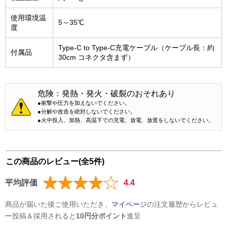
使用環境温
5～35℃
度
Type-C to Type-C充電ケーブル（ケーブル長：約
付属品
30cm コネクタ含まず）
危険：発熱・発火・破裂のおそれあり
●衝撃や圧力を加えないでください。
●分解や改造を絶対しないでください。
●火中投入、加熱、高温下での充電、放電、放置をしないでください。
この商品のレビュー(全5件)
平均評価
4.4
商品が届いた後ご使用いただき、
マイページ
の注文履歴からレビュ
ー投稿＆採用されると
10円分ポイント
進呈