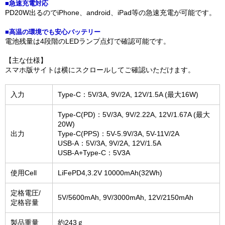
■急速充電対応
PD20W出るのでiPhone、android、iPad等の急速充電が可能です。
■高温の環境でも安心バッテリー
電池残量は4段階のLEDランプ点灯で確認可能です。
【主な仕様】
スマホ版サイトは横にスクロールしてご確認いただけます。
入力
Type-C：5V/3A, 9V/2A, 12V/1.5A (最大16W)
Type-C(PD)：5V/3A, 9V/2.22A, 12V/1.67A (最大
20W)
出力
Type-C(PPS)：5V-5.9V/3A, 5V-11V/2A
USB-A：5V/3A, 9V/2A, 12V/1.5A
USB-A+Type-C：5V3A
使用Cell
LiFePD4,3.2V 10000mAh(32Wh)
定格電圧/
5V/5600mAh, 9V/3000mAh, 12V/2150mAh
定格容量
製品重量
約243ｇ