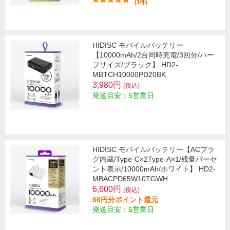
(1件)
HIDISC モバイルバッテリー
【10000mAh/2台同時充電/3回分/ハー
フサイズ/ブラック】 HD2-
MBTCH10000PD20BK
3,980円
(税込)
発送目安：5営業日
HIDISC モバイルバッテリー【ACプラ
グ内蔵/Type-C×2Type-A×1/残量パーセ
ント表示/10000mAh/ホワイト】 HD2-
MBACPD65W10TGWH
6,600円
(税込)
66円分ポイント還元
発送目安：5営業日