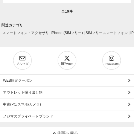
全19件
関連カテゴリ
スマートフォン・アクセサリ
:
iPhone (SIMフリー)
|
SIMフリースマートフォン
|
i
メルマガ
旧Twitter
Instagram
WEB限定クーポン
アウトレット掘り出し物
中古(PC/スマホ/カメラ)
ノジマのプライベートブランド
先頭へ戻る