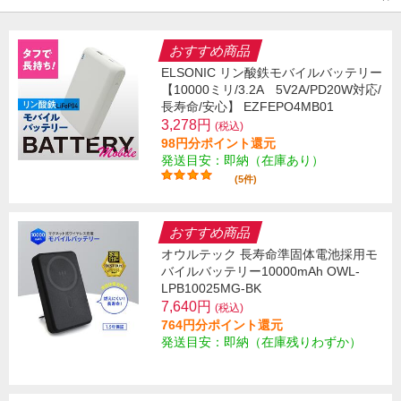
おすすめ商品
ELSONIC リン酸鉄モバイルバッテリー
【10000ミリ/3.2A 5V2A/PD20W対応/
長寿命/安心】 EZFEPO4MB01
3,278円
(税込)
98円分ポイント還元
発送目安：即納（在庫あり）
(5件)
おすすめ商品
オウルテック 長寿命準固体電池採用モ
バイルバッテリー10000mAh OWL-
LPB10025MG-BK
7,640円
(税込)
764円分ポイント還元
発送目安：即納（在庫残りわずか）