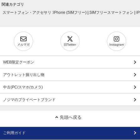
関連カテゴリ
スマートフォン・アクセサリ
:
iPhone (SIMフリー)
|
SIMフリースマートフォン
|
i
メルマガ
旧Twitter
Instagram
WEB限定クーポン
アウトレット掘り出し物
中古(PC/スマホ/カメラ)
ノジマのプライベートブランド
先頭へ戻る
ご利用ガイド