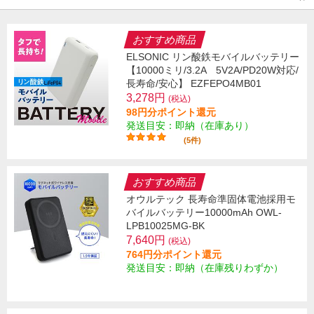
おすすめ商品
ELSONIC リン酸鉄モバイルバッテリー
【10000ミリ/3.2A 5V2A/PD20W対応/
長寿命/安心】 EZFEPO4MB01
3,278円
(税込)
98円分ポイント還元
発送目安：即納（在庫あり）
(5件)
おすすめ商品
オウルテック 長寿命準固体電池採用モ
バイルバッテリー10000mAh OWL-
LPB10025MG-BK
7,640円
(税込)
764円分ポイント還元
発送目安：即納（在庫残りわずか）