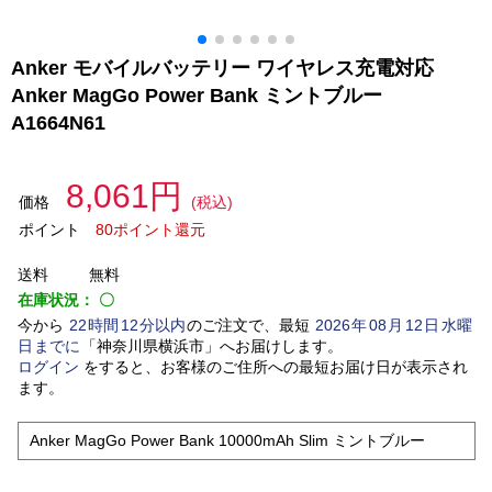
Anker モバイルバッテリー ワイヤレス充電対応
Anker MagGo Power Bank ミントブルー
A1664N61
8,061円
価格
(税込)
ポイント
80ポイント還元
送料
無料
在庫状況：
〇
今から
22
時間
12
分以内
のご注文で、最短
2026
年
08
月
12
日
水曜
日
までに
「
神奈川県横浜市
」
へお届けします。
ログイン
をすると、お客様のご住所への最短お届け日が表示され
ます。
Anker MagGo Power Bank 10000mAh Slim ミントブルー