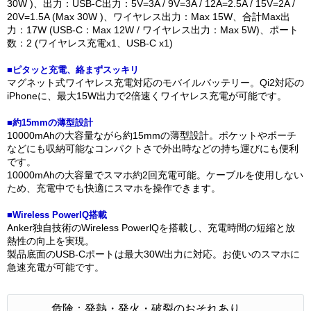
30W )、出力：USB-C出力：5V=3A / 9V=3A / 12A=2.5A / 15V=2A /
20V=1.5A (Max 30W )、ワイヤレス出力：Max 15W、合計Max出
力：17W (USB-C：Max 12W / ワイヤレス出力：Max 5W)、ポート
数：2 (ワイヤレス充電x1、USB-C x1)
■ピタッと充電、絡まずスッキリ
マグネット式ワイヤレス充電対応のモバイルバッテリー。Qi2対応の
iPhoneに、最大15W出力で2倍速くワイヤレス充電が可能です。
■約15mmの薄型設計
10000mAhの大容量ながら約15mmの薄型設計。ポケットやポーチ
などにも収納可能なコンパクトさで外出時などの持ち運びにも便利
です。
10000mAhの大容量でスマホ約2回充電可能。ケーブルを使用しない
ため、充電中でも快適にスマホを操作できます。
■Wireless PowerlQ搭載
Anker独自技術のWireless PowerlQを搭載し、充電時間の短縮と放
熱性の向上を実現。
製品底面のUSB-Cポートは最大30W出力に対応。お使いのスマホに
急速充電が可能です。
危険：発熱・発火・破裂のおそれあり