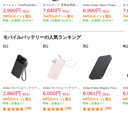
Ａｎｋｅｒ ZoloPowerBank10000 22.5WBuiltCケーブルブラック A110DN11
オウルテック 長寿命準固体電池採用モバイルバッテリー10000mAh OWL-LPB10025MG-BK
Anker Anker Nano Power Bank ［5000mAh/ MagGo/Slim/ ブラック] A1665N11
3,990円
7,640円
6,990円
7
(税込)
(税込)
(税込)
39円分ポイント還元
764円分ポイント還元
69円分ポイント還元
7
即納（在庫残りわずか）
即納（在庫残りわずか）
即納（在庫残りわずか）
3営
モバイルバッテリーの人気ランキング
1
位
2
位
3
位
4
Anker モバイルバッテリーAnker Power Bank【10000mAh/22.5W/2 Ports/ USB Power Delivery対応 /ﾌﾞﾗｯｸ】 A1388N11
Anker モバイルバッテリーAnker Power Bank【10000mAh/Fusion/Built-In USB-C ケーブル/ USB Power Delivery対応 /2ポート/ﾋﾟﾝｸ】 A1637N51
Anker Anker MagGo Power Bank 10000mAh Slim ブラック A1664N11
2,860円
6,000円
8,061円
6
(税込)
(税込)
(税込)
28円分ポイント還元
60円分ポイント還元
80円分ポイント還元
6
即納（在庫あり）
即納（在庫あり）
即納（在庫あり）
即
(1件)
(1件)
(2件)