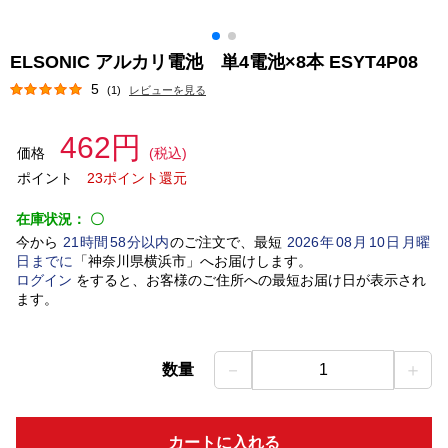
ELSONIC アルカリ電池 単4電池×8本 ESYT4P08
5
(1)
レビューを見る
462円
価格
(税込)
ポイント
23ポイント還元
在庫状況：
〇
今から
21
時間
58
分以内
のご注文で、最短
2026
年
08
月
10
日
月曜
日
までに
「
神奈川県横浜市
」
へお届けします。
ログイン
をすると、お客様のご住所への最短お届け日が表示され
ます。
－
＋
数量
1
カートに入れる