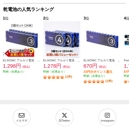
乾電池の人気ランキング
1
位
2
位
3
位
4
ELSONIC アルカリ電池 単3電池×12本 2個セット ESYT3P12-2
ELSONIC アルカリ電池 単4電池×8本 3個セット ESYT4P08-3
ELSONIC アルカリ電池 単3電池×12本 ESYT3P12
1,298円
1,278円
670円
1
(税込)
(税込)
(税込)
即納（在庫あり）
即納（在庫あり）
33円分ポイント還元
8
即納（在庫あり）
即
(1件)
(1件)
メルマガ
旧Twitter
Instagram