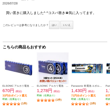
2026/07/28
買い置きに購入しました^ ^コスパ善き〓気に入ってます。
このレビューは参考になりましたか？
はい
いいえ
こちらの商品もおすすめ
ELSONIC アルカリ電池 単3電池×12本 ESYT3P12
ELSONIC アルカリ電池 単4電池×8本 3個セット ESYT4P08-3
Panasonic 乾電池 エボルタNEO【単1形/6本パック】 LR20NJ-6SW
670円
1,278円
1,430円
1
(税込)
(税込)
(税込)
33円分ポイント還元
即納（在庫あり）
71円分ポイント還元
8
即納（在庫あり）
即納（在庫あり）
即
(1件)
(1件)
(2件)