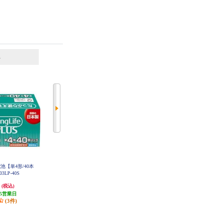
6
7
位
位
位
池【単4形/40本
ELSONIC アルカリ電池 単4電池
Panasonic EVOLTA エボルタ乾電池
3LP-40S
×8本 ESYT4P08
単3形 8本＋2本 LR6EJSP10S
円
462円
1,130円
(税込)
(税込)
(税込)
5営業日
23円分ポイント還元
56円分ポイント還元
(3件)
発送目安:
即納（在庫あり）
発送目安:
3ヶ月
(1件)
(1件)