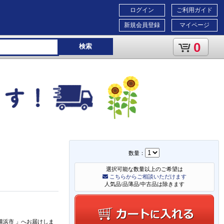
ログイン
ご利用ガイド
新規会員登録
マイページ
0
検索
数量：
選択可能な数量以上のご希望は
こちらからご相談いただけます
人気品/品薄品/中古品は除きます
横浜市
」
へお届けしま