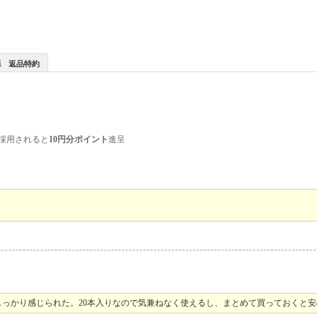
返品特約
採用されると
10円分ポイント
進呈
っかり感じられた。20本入りなので気兼ねなく使えるし、まとめて買っておくと