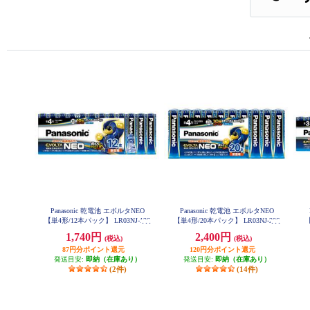
Panasonic 乾電池 エボルタNEO
Panasonic 乾電池 エボルタNEO
【単4形/12本パック】 LR03NJ-12S
【単4形/20本パック】 LR03NJ-20S
【
W
W
1,740円
2,400円
(税込)
(税込)
87円分ポイント還元
120円分ポイント還元
発送目安:
即納（在庫あり）
発送目安:
即納（在庫あり）
(2件)
(14件)