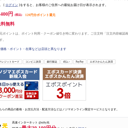
。
[
ログイン
]をすると、お客様のご住所への最短お届け日が表示されます。
,400円
(税込)
120円分ポイント還元
送料無料
元ポイントは、ポイント利用・クーポン値引き時に変わります。ご注文時「注文内容確認
す。
価格・ポイント・在庫などは店頭と異なります
クレジットカード
コンビニ決済
銀行振込
d払い
PayPay
エポスかんたん決済
ちらの商品の価格・お支払方法・配送方法などはノジマオンライン限定サービスとなります。
高速インターネット @nifty光