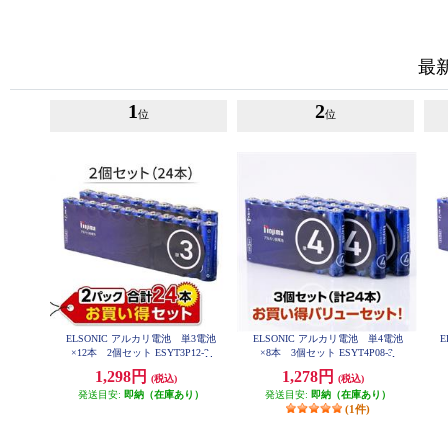
最
1
2
位
位
ELSONIC アルカリ電池 単3電池
ELSONIC アルカリ電池 単4電池
E
×12本 2個セット ESYT3P12-2
×8本 3個セット ESYT4P08-3
1,298円
1,278円
(税込)
(税込)
発送目安:
即納（在庫あり）
発送目安:
即納（在庫あり）
(1件)