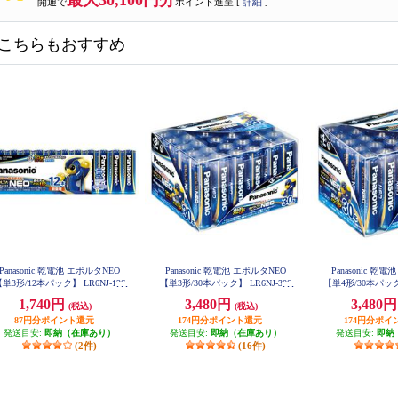
最大30,100円分
開通で
ポイント進呈 [
詳細
]
こちらもおすすめ
Panasonic 乾電池 エボルタNEO
Panasonic 乾電池 エボルタNEO
Panasonic 乾
単3形/12本パック】 LR6NJ-12S
【単3形/30本パック】 LR6NJ-30S
【単4形/30本パック】
W
H
H
1,740円
3,480円
3,480
(税込)
(税込)
87円分ポイント還元
174円分ポイント還元
174円分ポイ
発送目安:
即納（在庫あり）
発送目安:
即納（在庫あり）
発送目安:
即納
(2件)
(16件)