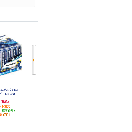
電池 エボルタNEO
Panasonic エボルタ乾電池 単1形 2
Panasonic エボルタ乾電池単３形４
 LR03NJ-30S
本パック LR20EJ-2SE
本パック LR6EJ-4B
円
620円
650円
(税込)
(税込)
(税込)
ント還元
31円分ポイント還元
32円分ポイント還元
（在庫あり）
発送目安:
即納（在庫残りわず
発送目安:
即納（在庫残りわず
(7件)
か）
か）
(3件)
(1件)