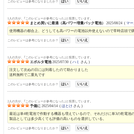
はい
いいえ
このレビューは参考になりましたか？
1人の方が、｢このレビューが参考になった｣と投票しています。
まとめ買いに最適（高パワー増量パック電池）
2025/08/24
(
マー
使用機器の都合上、どうしても高パワーの電池以外使えないので常時店頭で
はい
いいえ
このレビューは参考になりましたか？
1人の方が、｢このレビューが参考になった｣と投票しています。
エボルタ電池
2025/07/30
(
ハミ
さん )
注文して次ぬの日には到着したのて助かりました
送料無料で二重丸です
はい
いいえ
このレビューは参考になりましたか？
2人の方が、｢このレビューが参考になった｣と投票しています。
予備に
2025/04/14
(
ほとけ
さん )
最近は単4乾電池で作動する機器も増えているので、それだけに単3の乾電池
製品としては多少高くても評価の高いものを選択している。
はい
いいえ
このレビューは参考になりましたか？