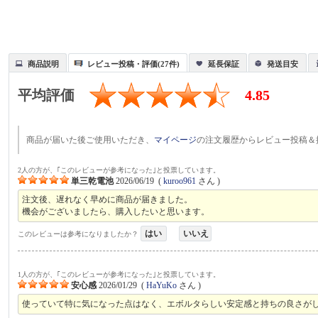
商品説明
レビュー投稿・評価(27件)
延長保証
発送目安
平均評価
4.85
商品が届いた後ご使用いただき、
マイページ
の注文履歴からレビュー投稿＆
2人の方が、｢このレビューが参考になった｣と投票しています。
単三乾電池
2026/06/19
(
kuroo961
さん )
注文後、遅れなく早めに商品が届きました。
機会がございましたら、購入したいと思います。
はい
いいえ
このレビューは参考になりましたか？
1人の方が、｢このレビューが参考になった｣と投票しています。
安心感
2026/01/29
(
HaYuKo
さん )
使っていて特に気になった点はなく、エボルタらしい安定感と持ちの良さがし