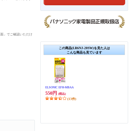
画面」でご確認いただけ
この商品(LR6NJ-20SW)を見た人は
こんな商品も見ています
ELSONIC EFH-MBAA
550円
(税込)
(13件)