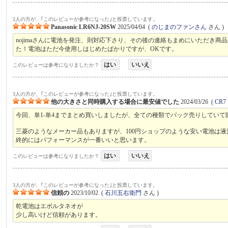
2人の方が、｢このレビューが参考になった｣と投票しています。
Panasonic LR6NJ-20SW
2025/04/04
(
のじまのファンさん
さん )
nojimaさんに電池を発注、則対応下さり、その後の連絡もまめにいただき
た！電池はただ今使用しはじめたばかりですが、OKです。
はい
いいえ
このレビューは参考になりましたか？
3人の方が、｢このレビューが参考になった｣と投票しています。
他の大きさと同時購入する場合に最安値でした
2024/03/26
(
CR7
今回、単1-単4までまとめ買いしましたが、全ての種類でパック売りしてい
三菱のようなメーカー品もありますが、100円ショップのような安い電池は
終的にはパフォーマンスが一番いいと思います。
はい
いいえ
このレビューは参考になりましたか？
3人の方が、｢このレビューが参考になった｣と投票しています。
信頼の
2023/10/02
(
石川五右衛門
さん )
乾電池はエボルタネオが
少し高いけど信頼があります。