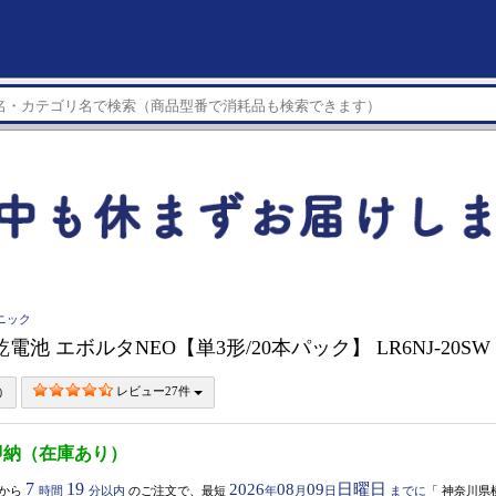
ソニック
ic 乾電池 エボルタNEO【単3形/20本パック】 LR6NJ-20SW
レビュー27件
即納（在庫あり）
7
19
2026
08
09
日曜日
から
時間
分以内
のご注文で、最短
年
月
日
までに
「
神奈川県