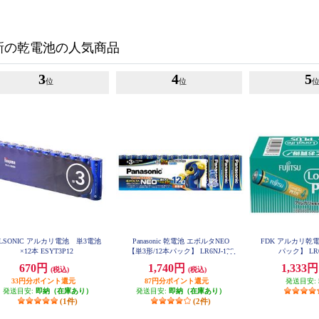
新の乾電池の人気商品
3
4
5
位
位
LSONIC アルカリ電池 単3電池
Panasonic 乾電池 エボルタNEO
FDK アルカリ乾電
×12本 ESYT3P12
【単3形/12本パック】 LR6NJ-12S
パック】 LR0
W
670円
1,740円
1,333
(税込)
(税込)
33円分ポイント還元
87円分ポイント還元
発送目安:
発送目安:
即納（在庫あり）
発送目安:
即納（在庫あり）
(1件)
(2件)