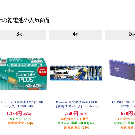
新の乾電池の人気商品
3
4
5
位
位
DK アルカリ乾電池【単4形/40本
Panasonic 乾電池 エボルタNEO
ELSONIC アル
パック】 LR03LP-40S
【単3形/12本パック】 LR6NJ-12S
×12本 ES
W
1,333円
1,740円
670円
(税込)
(税込)
発送目安:
1ヶ月
87円分ポイント還元
33円分ポイ
(3件)
発送目安:
即納（在庫あり）
発送目安:
即納
(2件)