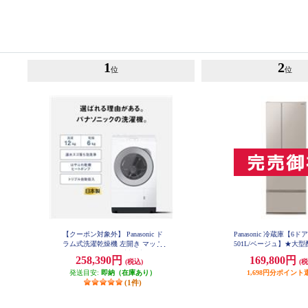
1
2
位
位
【クーポン対象外】 Panasonic ド
Panasonic 冷蔵庫【6ド
ラム式洗濯乾燥機 左開き マット
501L/ベージュ】★大
ホワイト ★大型配送対象商品 NA-
品 NR-F50EX1
258,390円
169,800円
(税込)
(税
LX127EL-W
発送目安:
即納（在庫あり）
1,698円分ポイント
(1件)