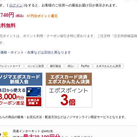
す。
[
ログイン
]をすると、お客様のご住所への最短お届け日が表示されます。
,740円
(税込)
87円分ポイント還元
送料無料
元ポイントは、ポイント利用・クーポン値引き時に変わります。ご注文時「注文内容確認
す。
価格・ポイント・在庫などは店頭と異なります
クレジットカード
コンビニ決済
銀行振込
d払い
PayPay
エポスかんたん決済
ちらの商品の価格・お支払方法・配送方法などはノジマオンライン限定サービスとなります。
高速インターネット @nifty光