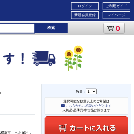
ログイン
ご利用ガイド
新規会員登録
マイページ
0
検索
数量：
W
選択可能な数量以上のご希望は
こちらからご相談いただけます
人気品/品薄品/中古品は除きます
県横浜市
」
へお届けし