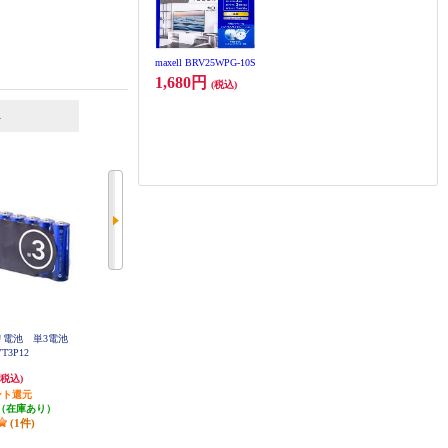
maxell BRV25WPG-10S
1,680円
(税込)
6
7
位
位
位
カリ電池 単3電池
ELSONIC アルカリ電池 単4電池
Panasonic EVOLTA エボルタ乾電池
YT3P12
×8本 ESYT4P08
単3形 8本＋2本 LR6EJSP10S
462円
1,130円
(税込)
(税込)
(税込)
ント還元
23円分ポイント還元
56円分ポイント還元
（在庫あり）
発送目安:
即納（在庫あり）
発送目安:
3ヶ月
(1件)
(1件)
(1件)