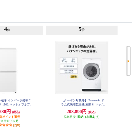
4
5
位
位
ic 冷蔵庫 インバータ搭載 2
【クーポン対象外】 Panasonic ド
 156L マットオフホワ
ラム式洗濯乾燥機 左開き マット
 NR-B16C3-W
ホワイト ★大型配送対象商品 NA-
,780円
208,890円
(税込)
(税込)
LX113EL-W
円分ポイント還元
発送目安:
即納（在庫あり）
発送目安:
1ヶ月
(2件)