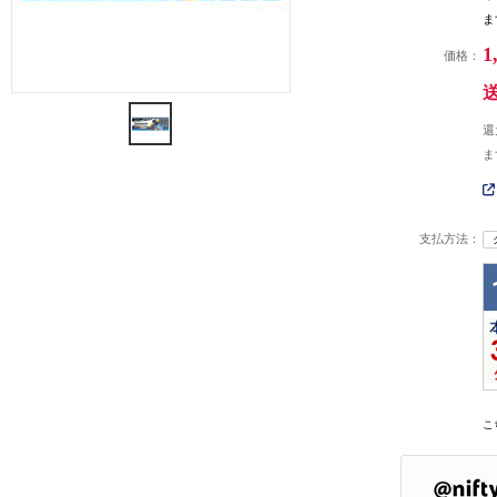
ま
1
価格：
還
ま
支払方法：
こ