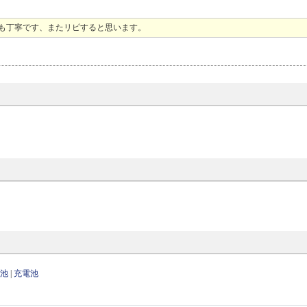
も丁寧です、またリピすると思います。
電池
|
充電池