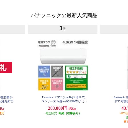
パナソニックの最新人気商品
3
位
ア/観音開き/
Panasonic エアコン eolia(エオリア)
Panason
型配送対象商
Xシリーズ 14畳/4.0kW/200V/ナノ
ドア 右開き
-C
イーX48兆/フィルター自動お掃除
イト
283,800円
43
込)
(税込)
付/W/2026年度 CS-X406D2-ESET
還元
発送目安:
即納（在庫あり）
437