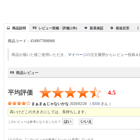
商品説明
レビュー投稿・評価(2件)
延長保証
発送目安
商品コード：
4549077898968
商品が届いた後ご使用いただき、
マイページ
の注文履歴からレビュー投稿＆
商品レビュー
平均評価
4.5
まぁまぁじゃないかな
2020/02/28
（
0310
さん ）
高いけどこの大きさにしては、長持ちします。
はい
いいえ
このレビューは参考になりましたか？
2人の方が、｢このレビューが参考になった｣と投票しています。