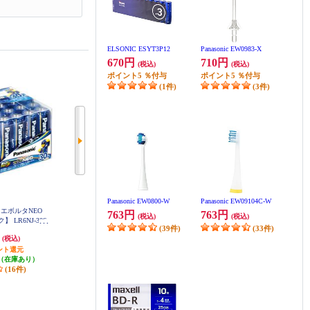
ELSONIC ESYT3P12
Panasonic EW0983-X
670円
710円
(税込)
(税込)
ポイント
5
％付与
ポイント
5
％付与
(1件)
(3件)
Panasonic EW0800-W
Panasonic EW09104C-W
電池 エボルタNEO
Panasonic 乾電池 エボルタNEO
maxell アルカリ乾電池 VOLTAGE
763円
763円
(税込)
(税込)
 LR6NJ-30S
【単4形/30本パック】 LR03NJ-30S
(ボルテージ)【単4形/12本パック/
(39件)
(33件)
H
「液もれ補償」対象】 LR03T12P
円
3,480円
764円
(税込)
(税込)
(税込)
ント還元
174円分ポイント還元
76円分ポイント還元
（在庫あり）
発送目安:
即納（在庫あり）
発送目安:
即納（在庫あり）
(16件)
(7件)
(16件)