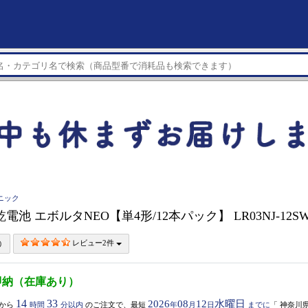
ソニック
ic 乾電池 エボルタNEO【単4形/12本パック】 LR03NJ-12S
レビュー2件
即納（在庫あり）
14
33
2026
08
12
水曜日
から
時間
分以内
のご注文で、最短
年
月
日
までに
「
神奈川