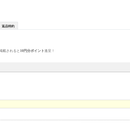
返品特約
掲載されると
10円分ポイント
進呈！