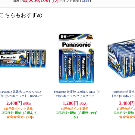
最大30,100円分
開通で
ポイント進呈 [
詳細
]
こちらもおすすめ
Panasonic 乾電池 エボルタNEO
Panasonic 乾電池 エボルタNEO【9
Panasonic 乾
単3形/20本パック】 LR6NJ-20S
V形/2本パック/ブリスターパッ
【単3形/30本パック】
W
H
ク】 6LR61NJ-2B
2,400円
1,200円
3,480
(税込)
(税込)
120円分ポイント還元
60円分ポイント還元
174円分ポイ
発送目安:
即納（在庫あり）
発送目安:
即納（在庫残りわず
発送目安:
即納
(27件)
か）