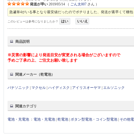
発送が早い
2019/05/14
（
ごん太007
さん ）
急遽単4がいる事となり最安値だったのでポチりました、発送が素早くて梱包
はい
いいえ
このレビューは参考になりましたか？
商品説明
※災害の影響により発送目安が変更される場合がございますので
予めご了承の上、ご注文お願い致します
関連メーカー（乾電池）
パナソニック
|
マクセル
|
ハイディスク
|
アイリスオーヤマ
|
エルソニック
関連カテゴリ
電池・充電池
：
電池・充電池
|
乾電池
|
ボタン型電池・コイン型電池
|
その他