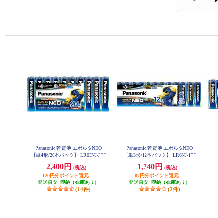
Panasonic 乾電池 エボルタNEO
Panasonic 乾電池 エボルタNEO
【単4形/20本パック】 LR03NJ-20S
【単3形/12本パック】 LR6NJ-12S
【
W
W
2,400円
1,740円
(税込)
(税込)
120円分ポイント還元
87円分ポイント還元
発送目安:
即納（在庫あり）
発送目安:
即納（在庫あり）
(14件)
(2件)