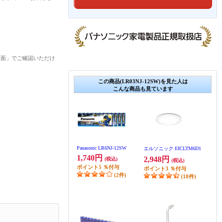
画面」でご確認いただけ
この商品(LR03NJ-12SW)を見た人は
こんな商品も見ています
Panasonic LR6NJ-12SW
エルソニック EICLTM6D1
1,740円
2,948円
(税込)
(税込)
ポイント
5
％付与
ポイント
3
％付与
(2件)
(18件)