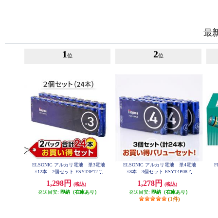
最
1
2
位
位
ELSONIC アルカリ電池 単3電池
ELSONIC アルカリ電池 単4電池
F
×12本 2個セット ESYT3P12-2
×8本 3個セット ESYT4P08-3
1,298円
1,278円
(税込)
(税込)
発送目安:
即納（在庫あり）
発送目安:
即納（在庫あり）
(1件)