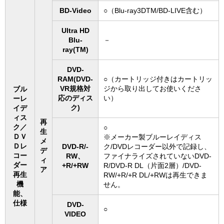
BD-Video
○（Blu-ray3DTM/BD-LIVE含む）
Ultra HD
Blu-
－
ray(TM)
DVD-
RAM(DVD-
○（カートリッジ付きはカートリッ
VR規格対
ジから取り出してお使いくださ
ブル
応のディス
い）
ーレ
ク)
イデ
ィス
再
ク／
○
生
ＤＶ
※メーカー製ブルーレイディス
メ
Ｄレ
DVD-R/-
ク/DVDレコーダー以外で記録し、
デ
コー
RW、
ファイナライズされていないDVD-
ィ
ダー
+R/+RW
R/DVD-R DL（片面2層）/DVD-
ア
再生
RW/+R/+R DL/+RWは再生できま
機
せん。
能、
仕様
DVD-
○
VIDEO