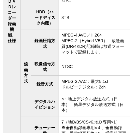
ＤＶ
Ｄレ
HDD（ハ
コー
ードディス
3TB
ダー
ク内蔵）
録画
機
能、
MPEG-4 AVC／H.264
仕様
録画圧縮方
MPEG-2（Hybrid VBR） 放送画
式
質(DR/4KDR)記録時は放送フォー
マットで記録します。
映像信号方
録
NTSC
式
画
方
式
MPEG-2 AAC：最大5.1ch
録音方式
ドルビーデジタル：2ch
○：地上デジタル放送方式（日
デジタルハ
本）、衛星デジタル放送方式（日
イビジョン
本）
7（地D/BS/CS×6,地Ｄ専用×1）
チューナー
※全自動録画専用×４、全自動録