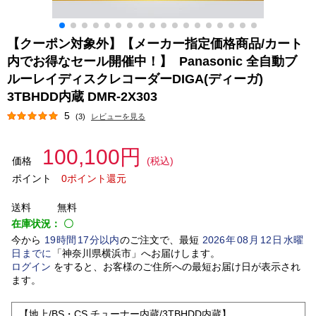
【クーポン対象外】【メーカー指定価格商品/カート
内でお得なセール開催中！】 Panasonic 全自動ブ
ルーレイディスクレコーダーDIGA(ディーガ)
3TBHDD内蔵 DMR-2X303
5
(3)
レビューを見る
100,100円
価格
(税込)
ポイント
0ポイント還元
送料
無料
在庫状況：
〇
今から
19
時間
17
分以内
のご注文で、最短
2026
年
08
月
12
日
水曜
日
までに
「
神奈川県横浜市
」
へお届けします。
ログイン
をすると、お客様のご住所への最短お届け日が表示され
ます。
【地上/BS・CS チューナー内蔵/3TBHDD内蔵】