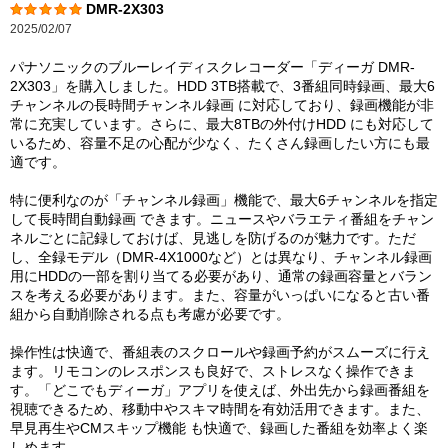
DMR-2X303
2025/02/07
パナソニックのブルーレイディスクレコーダー「ディーガ DMR-
2X303」を購入しました。HDD 3TB搭載で、3番組同時録画、最大6
チャンネルの長時間チャンネル録画 に対応しており、録画機能が非
常に充実しています。さらに、最大8TBの外付けHDD にも対応して
いるため、容量不足の心配が少なく、たくさん録画したい方にも最
適です。
特に便利なのが「チャンネル録画」機能で、最大6チャンネルを指定
して長時間自動録画 できます。ニュースやバラエティ番組をチャン
ネルごとに記録しておけば、見逃しを防げるのが魅力です。ただ
し、全録モデル（DMR-4X1000など）とは異なり、チャンネル録画
用にHDDの一部を割り当てる必要があり、通常の録画容量とバラン
スを考える必要があります。また、容量がいっぱいになると古い番
組から自動削除される点も考慮が必要です。
操作性は快適で、番組表のスクロールや録画予約がスムーズに行え
ます。リモコンのレスポンスも良好で、ストレスなく操作できま
す。「どこでもディーガ」アプリを使えば、外出先から録画番組を
視聴できるため、移動中やスキマ時間を有効活用できます。また、
早見再生やCMスキップ機能 も快適で、録画した番組を効率よく楽
しめます。