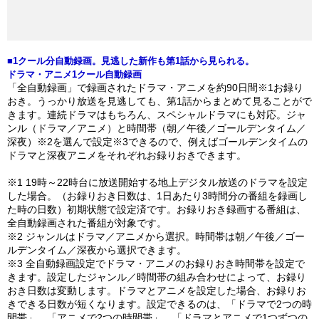
■1クール分自動録画。見逃した新作も第1話から見られる。
ドラマ・アニメ1クール自動録画
「全自動録画」で録画されたドラマ・アニメを約90日間※1お録り
おき。うっかり放送を見逃しても、第1話からまとめて見ることがで
きます。連続ドラマはもちろん、スペシャルドラマにも対応。ジャ
ンル（ドラマ／アニメ）と時間帯（朝／午後／ゴールデンタイム／
深夜）※2を選んで設定※3できるので、例えばゴールデンタイムの
ドラマと深夜アニメをそれぞれお録りおきできます。
※1 19時～22時台に放送開始する地上デジタル放送のドラマを設定
した場合。（お録りおき日数は、1日あたり3時間分の番組を録画し
た時の日数）初期状態で設定済です。お録りおき録画する番組は、
全自動録画された番組が対象です。
※2 ジャンルはドラマ／アニメから選択。時間帯は朝／午後／ゴー
ルデンタイム／深夜から選択できます。
※3 全自動録画設定でドラマ・アニメのお録りおき時間帯を設定で
きます。設定したジャンル／時間帯の組み合わせによって、お録り
おき日数は変動します。ドラマとアニメを設定した場合、お録りお
きできる日数が短くなります。設定できるのは、「ドラマで2つの時
間帯」、「アニメで2つの時間帯」、「ドラマとアニメで1つずつの