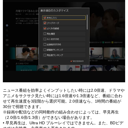
ニュース番組を効率よくインプットしたい時には2.0倍速、ドラマや
アニメをサクサク見たい時には1.6倍速や1.3倍速など、番組に合わ
せて再生速度を3段階から選択可能。2.0倍速なら、1時間の番組が
30分で視聴できます。
※録画や配信などの同時動作の組み合わせによっては、早見再生
（2.0倍/1.6倍/1.3倍）ができない場合があります。
• 早見再生は、Ultra HD ブルーレイではできません。また、BDビデ