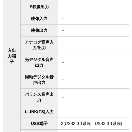
S映像出力
－
映像入力
－
映像出力
－
アナログ音声入
－
力/出力
入出
力端
光デジタル音声
子
－
出力
同軸デジタル音
－
声出力
バランス音声出
－
力
i.LINK(TS)入力
－
USB端子
2(USB2.0 1系統、USB3.0 1系統)