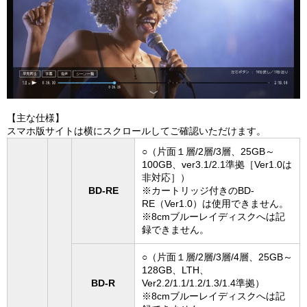
【主な仕様】
スマホ版サイトは横にスクロールしてご確認いただけます。
○（片面１層/2層/3層、25GB～
100GB、ver3.1/2.1準拠［Ver1.0は
非対応］）
BD-RE
※カートリッジ付きのBD-
RE（Ver1.0）は使用できません。
※8cmブルーレイディスクへは記
録できません。
○（片面１層/2層/3層/4層、25GB～
128GB、LTH、
BD-R
Ver2.2/1.1/1.2/1.3/1.4準拠）
※8cmブルーレイディスクへは記