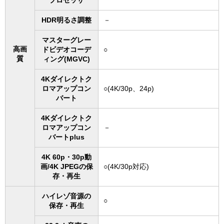
HDR明るさ調整
－
マスターグレー
高画
ドビデオコーデ
○
質
ィング(MGVC)
4Kダイレクトク
ロマアップコン
○(4K/30p、24p)
バート
4Kダイレクトク
ロマアップコン
－
バートplus
4K 60p・30p動
画/4K JPEGの保
○(4K/30p対応)
存・再生
ハイレゾ音源の
○
保存・再生