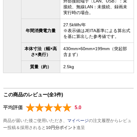
外部接続端子〔LAN、USB〕：未
接続、無線LAN：未接続、録画未
実行時の場合。
27.5kWh/年
年間消費電力量
※表示値はJEITA基準による算出式
を基に算出した参考値です。
本体寸法（幅×高
430mm×60mm×199mm（突起部
さ×奥行）
含まず）
質量（約）
2.5kg
この商品のレビュー(全3件)
平均評価
5.0
商品が届いた後ご使用いただき、
マイページ
の注文履歴からレビュ
ー投稿＆採用されると
10円分ポイント
進呈