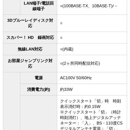
LAN端子/電話回
○(100BASE-TX、10BASE-T)/－
線端子
3Dブルーレイディスク対
○
応
スカパー！ HD 録画対応
○
無線LAN対応
○(内蔵)
お部屋ジャンプリンク対
○(2ヶ所同時配信対応)
応
電源
AC100V 50/60Hz
消費電力(約)
約33W
クイックスタート「切」時 時刻
表示消灯時：約0.15W
※クイックスタート「切」（時計
時刻消灯）、地上デジタルアッテ
ネーター：「入」、BS・110度CS
デジタルアンテナ電源：「切」、