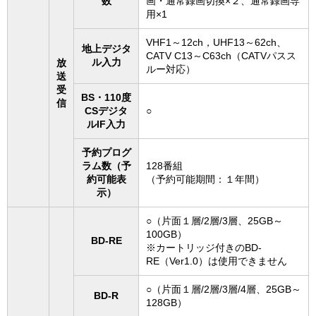
数
画・通常録画切換×２、通常録画専
用×1
VHF1～12ch，UHF13～62ch、
地上デジタ
CATV C13～C63ch（CATVパスス
ル入力
放
ルー対応）
送
受
BS・110度
信
CSデジタ
○
ルIF入力
予約プログ
ラム数（予
128番組
約可能表
（予約可能期間：１年間）
示）
○（片面１層/2層/3層、25GB～
100GB）
BD-RE
※カートリッジ付きのBD-
RE（Ver1.0）は使用できません
○（片面１層/2層/3層/4層、25GB～
BD-R
128GB）