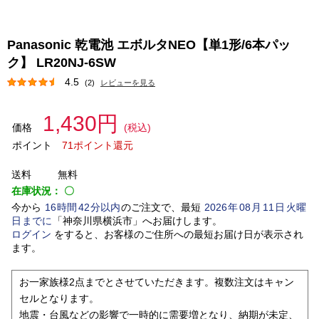
Panasonic 乾電池 エボルタNEO【単1形/6本パッ
ク】 LR20NJ-6SW
4.5
(2)
レビューを見る
1,430円
価格
(税込)
ポイント
71ポイント還元
送料
無料
在庫状況：
〇
今から
16
時間
42
分以内
のご注文で、最短
2026
年
08
月
11
日
火曜
日
までに
「
神奈川県横浜市
」
へお届けします。
ログイン
をすると、お客様のご住所への最短お届け日が表示され
ます。
お一家族様2点までとさせていただきます。複数注文はキャン
セルとなります。
地震・台風などの影響で一時的に需要増となり、納期が未定、