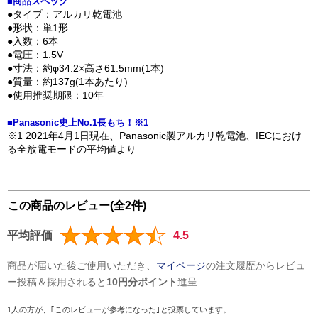
■商品スペック
●タイプ：アルカリ乾電池
●形状：単1形
●入数：6本
●電圧：1.5V
●寸法：約φ34.2×高さ61.5mm(1本)
●質量：約137g(1本あたり)
●使用推奨期限：10年
■Panasonic史上No.1長もち！※1
※1 2021年4月1日現在、Panasonic製アルカリ乾電池、IECにおけ
る全放電モードの平均値より
この商品のレビュー(全2件)
平均評価
4.5
商品が届いた後ご使用いただき、
マイページ
の注文履歴からレビュ
ー投稿＆採用されると
10円分ポイント
進呈
1人の方が、｢このレビューが参考になった｣と投票しています。