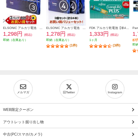
ELSONIC アルカリ電池 単3電池×12本 2個セット ESYT3P12-2
ELSONIC アルカリ電池 単4電池×8本 3個セット ESYT4P08-3
FDK アルカリ乾電池【単4形/40本パック】 LR03LP-40S
1,298円
1,278円
1,333円
1
(税込)
(税込)
(税込)
即納（在庫あり）
即納（在庫あり）
1ヶ月
8
即
(1件)
(3件)
メルマガ
旧Twitter
Instagram
WEB限定クーポン
アウトレット掘り出し物
中古(PC/スマホ/カメラ)