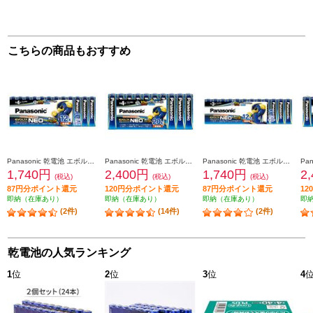
こちらの商品もおすすめ
Panasonic 乾電池 エボルタNEO【単4形/12本パック】 LR03NJ-12SW
Panasonic 乾電池 エボルタNEO【単4形/20本パック】 LR03NJ-20SW
Panasonic 乾電池 エボルタNEO【単3形/12本パック】 LR6NJ-12SW
1,740円
2,400円
1,740円
2
(税込)
(税込)
(税込)
87円分ポイント還元
120円分ポイント還元
87円分ポイント還元
1
即納（在庫あり）
即納（在庫あり）
即納（在庫あり）
即
(2件)
(14件)
(2件)
乾電池の人気ランキング
1
位
2
位
3
位
4