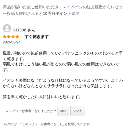
商品が届いた後ご使用いただき、
マイページ
の注文履歴からレビュ
ー投稿＆採用されると
10円分ポイント
進呈
KJ1998
さん
すぐ乾きます
2026/06/24
風量が強いので以前使用していたパナソニックのものと比べると早
く乾きます。
弱風でもけっこう強い風が出るので弱い風での使用はできないで
す。
イオンも表面になじむような仕様になっているようですが、よくわ
からないけどなんとなくサラサラになったような気はします。
髪を早く乾かしたい人にはいいと思います。
このレビューは参考になりましたか？
はい
いいえ
3人の方が、｢このレビューが参考になった｣と投票しています。