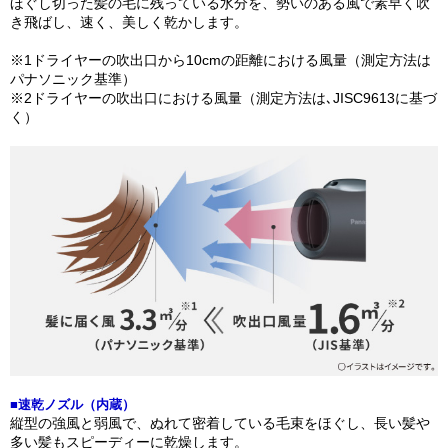
ほぐし切った髪の毛に残っている水分を、勢いのある風で素早く吹
き飛ばし、速く、美しく乾かします。
※1ドライヤーの吹出口から10cmの距離における風量（測定方法は
パナソニック基準）
※2ドライヤーの吹出口における風量（測定方法は､JISC9613に基づ
く）
■速乾ノズル（内蔵）
縦型の強風と弱風で、ぬれて密着している毛束をほぐし、長い髪や
多い髪もスピーディーに乾燥します。