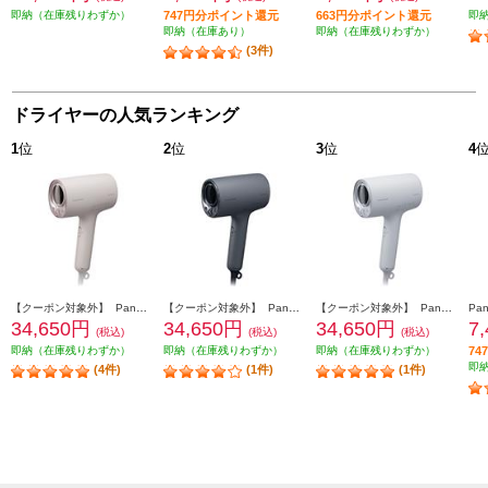
即納（在庫残りわずか）
747円分ポイント還元
663円分ポイント還元
即
即納（在庫あり）
即納（在庫残りわずか）
(3件)
ドライヤーの人気ランキング
1
位
2
位
3
位
4
【クーポン対象外】 Panasonic ヘアードライヤー ナノケア 高浸透ナノイー さくらピンク EH-NA0K-P
【クーポン対象外】 Panasonic ヘアードライヤー ナノケア 高浸透ナノイー チャコールブラック EH-NA0K-K
【クーポン対象外】 Panasonic ヘアードライヤー ナノケア 高浸透ナノイー ミストグレー EH-NA0K-H
34,650円
34,650円
34,650円
7
(税込)
(税込)
(税込)
即納（在庫残りわずか）
即納（在庫残りわずか）
即納（在庫残りわずか）
7
即
(4件)
(1件)
(1件)