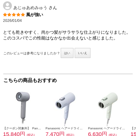
あじゅあめみゅう
さん
風が強い
2026/01/04
とても乾きやすく、尚かつ髪がサラサラな仕上がりになりました。
このコスパでこの性能はなかなか出会えないと感じました。
このレビューは参考になりましたか？
はい
いいえ
こちらの商品もおすすめ
【クーポン対象外】 Panasonic ヘアードライヤーイオニティ モダングレー EH-NE8N-H
Panasonic ヘアードライヤー イオニティ アイスブルー EH-NE7N-A
Panasonic ヘアードライヤー イオニティ アッシュグリーン EH-NE7N-G
15,840円
7,470円
6,630円
1
(税込)
(税込)
(税込)