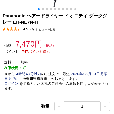
Panasonic ヘアードライヤー イオニティ ダークグ
レー EH-NE7N-H
4.5
(2)
レビューを見る
7,470円
価格
(税込)
ポイント
747ポイント還元
送料
無料
在庫状況：
〇
今から
4
時間
49
分以内
のご注文で、最短
2026
年
08
月
10
日
月曜
日
までに
「
神奈川県横浜市
」
へお届けします。
ログイン
をすると、お客様のご住所への最短お届け日が表示され
ます。
－
＋
数量
1