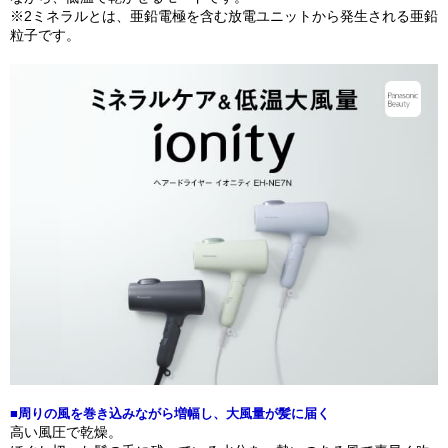
※2ミネラルとは、亜鉛電極を含む放電ユニットから発生される亜鉛
粒子です。
■周りの風を巻き込みながら増幅し、大風量が髪に届く
高い風圧で乾燥。