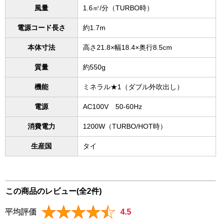
風量
1.6㎥/分（TURBO時）
電源コード長さ
約1.7m
本体寸法
高さ21.8×幅18.4×奥行8.5cm
質量
約550g
機能
ミネラル★1（ダブル外吹出し）
電源
AC100V 50-60Hz
消費電力
1200W（TURBO/HOT時）
生産国
タイ
この商品のレビュー(全2件)
平均評価
4.5