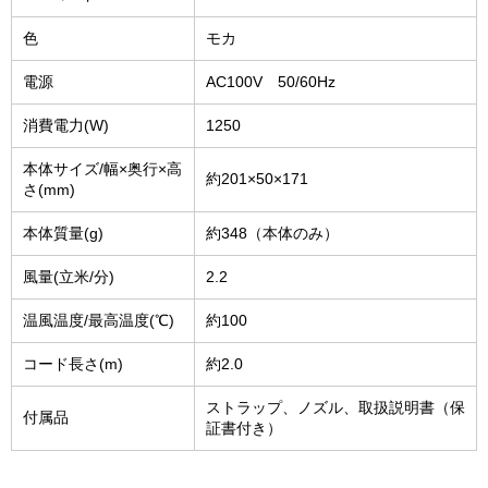
色
モカ
電源
AC100V 50/60Hz
消費電力(W)
1250
本体サイズ/幅×奥行×高
約201×50×171
さ(mm)
本体質量(g)
約348（本体のみ）
風量(立米/分)
2.2
温風温度/最高温度(℃)
約100
コード長さ(m)
約2.0
ストラップ、ノズル、取扱説明書（保
付属品
証書付き）