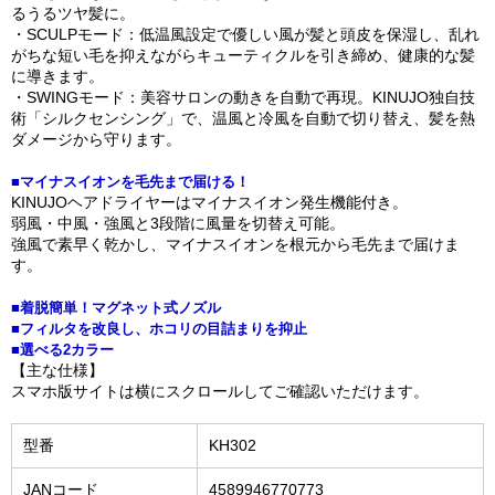
るうるツヤ髪に。
・SCULPモード：低温風設定で優しい風が髪と頭皮を保湿し、乱れ
がちな短い毛を抑えながらキューティクルを引き締め、健康的な髪
に導きます。
・SWINGモード：美容サロンの動きを自動で再現。KINUJO独自技
術「シルクセンシング」で、温風と冷風を自動で切り替え、髪を熱
ダメージから守ります。
■マイナスイオンを毛先まで届ける！
KINUJOヘアドライヤーはマイナスイオン発生機能付き。
弱風・中風・強風と3段階に風量を切替え可能。
強風で素早く乾かし、マイナスイオンを根元から毛先まで届けま
す。
■着脱簡単！マグネット式ノズル
■フィルタを改良し、ホコリの目詰まりを抑止
■選べる2カラー
【主な仕様】
スマホ版サイトは横にスクロールしてご確認いただけます。
型番
KH302
JANコード
4589946770773