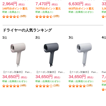
2,964円
7,470円
6,630円
3
(税込)
(税込)
(税込)
148円分ポイント還元
747円分ポイント還元
663円分ポイント還元
3,
即納（在庫あり）
即納（在庫あり）
即納（在庫残りわずか）
即
(6件)
(2件)
ドライヤーの人気ランキング
1
位
2
位
3
位
4
【クーポン対象外】 Panasonic ヘアードライヤー ナノケア 高浸透ナノイー さくらピンク EH-NA0K-P
【クーポン対象外】 Panasonic ヘアードライヤー ナノケア 高浸透ナノイー チャコールブラック EH-NA0K-K
【クーポン対象外】 Panasonic ヘアードライヤー ナノケア 高浸透ナノイー ミストグレー EH-NA0K-H
34,650円
34,650円
34,650円
7
(税込)
(税込)
(税込)
即納（在庫残りわずか）
即納（在庫残りわずか）
即納（在庫残りわずか）
7
即
(4件)
(1件)
(1件)