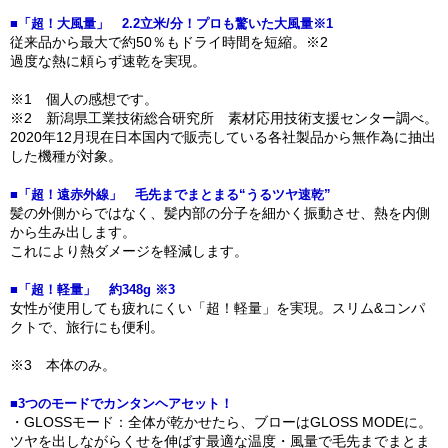
■「超！大風量」 2.2立米/分！プロも驚いた大風量※1
従来品から最大で約50％もドライ時間を短縮。※2
過度な熱に頼らず速乾を実現。
※1 個人の感想です。
※2 新潟県工業技術総合研究所 素材応用技術支援センター調べ。
2020年12月現在日本国内で販売している各社製品から無作為に抽出
した機種が対象。
■「超！遠赤外線」 毛先までまとまる“うるツヤ速乾”
髪の外側からではなく、髪内部の分子を細かく振動させ、熱を内側
から生み出します。
これにより熱ダメージを軽減します。
■「超！軽量」 約348g ※3
女性が使用しても疲れにくい「超！軽量」を実現。スリム&コンパ
クトで、旅行にも便利。
※3 本体のみ。
■3つのモードでカンタンヘアセット！
・GLOSSモード：全体が乾かせたら、ブローはGLOSS MODEに。
ツヤを出しながらくせを伸ばす最適な温度・風量で毛先までまとま