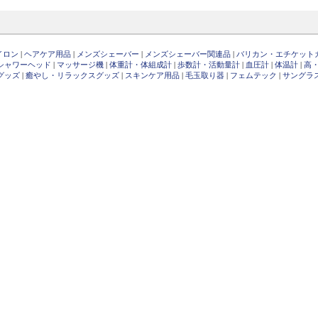
イロン
|
ヘアケア用品
|
メンズシェーバー
|
メンズシェーバー関連品
|
バリカン・エチケット
シャワーヘッド
|
マッサージ機
|
体重計・体組成計
|
歩数計・活動量計
|
血圧計
|
体温計
|
高
グッズ
|
癒やし・リラックスグッズ
|
スキンケア用品
|
毛玉取り器
|
フェムテック
|
サングラ