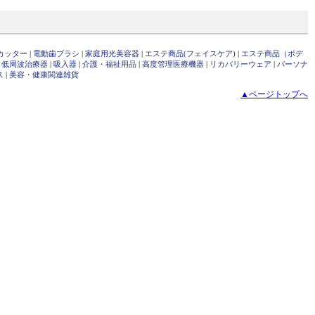
カッター
|
電動歯ブラシ
|
家庭用光美容器
|
エステ商品(フェイスケア)
|
エステ商品（ボデ
・低周波治療器
|
吸入器
|
介護・福祉用品
|
高度管理医療機器
|
リカバリーウェア
|
パーソナ
ス
|
美容・健康関連雑貨
▲ページトップへ