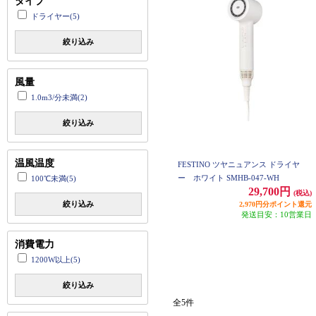
タイプ
ドライヤー(5)
絞り込み
風量
1.0m3/分未満(2)
絞り込み
温風温度
FESTINO ツヤニュアンス ドライヤ
ー ホワイト SMHB-047-WH
100℃未満(5)
29,700円
(税込)
絞り込み
2,970円分ポイント還元
発送目安：10営業日
消費電力
1200W以上(5)
絞り込み
全5件