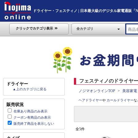
ドライヤー・フェスティノ | 日本最大級のデジタル家電通販「Nojim
クリックでカテゴリ表示
全カテゴリ
フェスティノのドライヤー 
ドライヤー
▲上のカテゴリに戻る
ノジマオンラインTOP
美容家電
ヘアドライヤー
や
カールドライヤー
な
販売状況
在庫あり商品のみ表示
クーポン有商品のみ表示
販売終了商品を表示しない
全5件