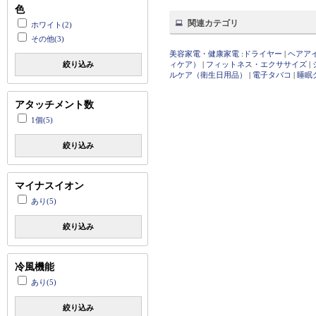
色
関連カテゴリ
ホワイト(2)
その他(3)
美容家電・健康家電
:
ドライヤー
|
ヘアア
絞り込み
ィケア）
|
フィットネス・エクササイズ
|
ルケア（衛生日用品）
|
電子タバコ
|
睡眠
アタッチメント数
1個(5)
絞り込み
マイナスイオン
あり(5)
絞り込み
冷風機能
あり(5)
絞り込み