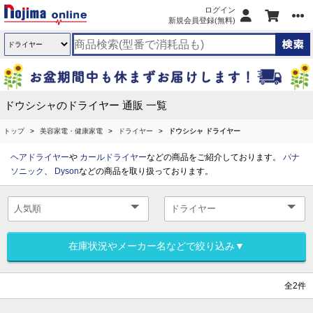
ログイン
新規会員登録(無料)
ドウシシャのドライヤー 通販 一覧
トップ
美容家電・健康家電
ドライヤー
ドウシシャ ドライヤー
ヘアドライヤー
や
カールドライヤー
などの商品をご紹介しております。
パナ
ソニック
、
Dyson
などの商品を取り扱っております。
在庫状況やメーカー名などで絞り込み▼
全2件