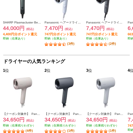
SHARP Plasmacluster Beauty プラズマクラスタードレープフロードライヤー トワイライトグリーン IB-WX902-G
Panasonic ヘアードライヤー イオニティ アイスブルー EH-NE7N-A
Panasonic ヘアードライヤー イオニティ ダークグレー EH-NE7N-H
44,000円
7,470円
7,470円
6
(税込)
(税込)
(税込)
4,400円分ポイント還元
747円分ポイント還元
747円分ポイント還元
6
即納（在庫あり）
即納（在庫あり）
即納（在庫あり）
即
(3件)
(2件)
ドライヤーの人気ランキング
1
位
2
位
3
位
4
【クーポン対象外】 Panasonic ヘアードライヤー ナノケア 高浸透ナノイー さくらピンク EH-NA0K-P
【クーポン対象外】 Panasonic ヘアードライヤー ナノケア 高浸透ナノイー チャコールブラック EH-NA0K-K
【クーポン対象外】 Panasonic ヘアードライヤー ナノケア 高浸透ナノイー ミストグレー EH-NA0K-H
34,650円
34,650円
34,650円
7
(税込)
(税込)
(税込)
即納（在庫残りわずか）
即納（在庫残りわずか）
即納（在庫残りわずか）
7
即
(4件)
(1件)
(1件)