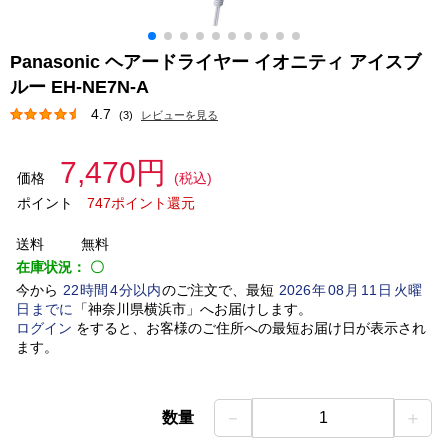
Panasonic ヘアードライヤー イオニティ アイスブ
ルー EH-NE7N-A
4.7
(3)
レビューを見る
7,470円
価格
(税込)
ポイント
747ポイント還元
送料
無料
在庫状況：
〇
今から
22
時間
4
分以内
のご注文で、最短
2026
年
08
月
11
日
火曜
日
までに
「
神奈川県横浜市
」
へお届けします。
ログイン
をすると、お客様のご住所への最短お届け日が表示され
ます。
－
＋
数量
1