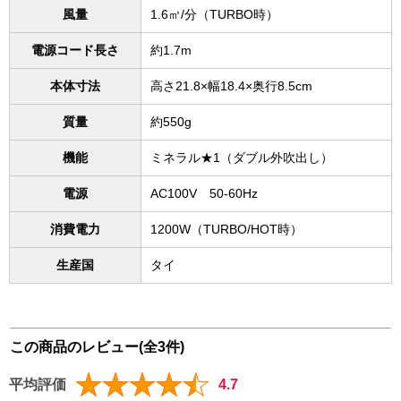
風量
1.6㎥/分（TURBO時）
電源コード長さ
約1.7m
本体寸法
高さ21.8×幅18.4×奥行8.5cm
質量
約550g
機能
ミネラル★1（ダブル外吹出し）
電源
AC100V 50-60Hz
消費電力
1200W（TURBO/HOT時）
生産国
タイ
この商品のレビュー(全3件)
平均評価
4.7