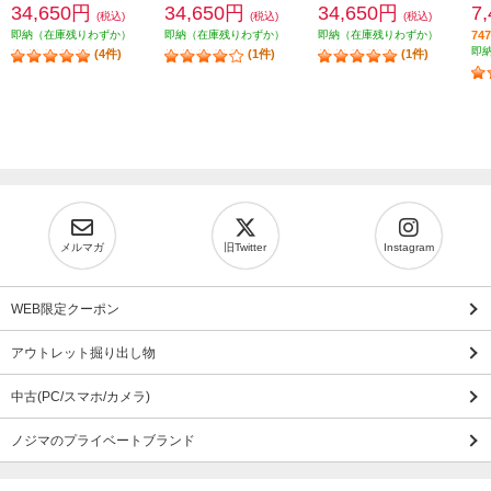
34,650円
34,650円
34,650円
7
(税込)
(税込)
(税込)
即納（在庫残りわずか）
即納（在庫残りわずか）
即納（在庫残りわずか）
7
即
(4件)
(1件)
(1件)
メルマガ
旧Twitter
Instagram
WEB限定クーポン
アウトレット掘り出し物
中古(PC/スマホ/カメラ)
ノジマのプライベートブランド