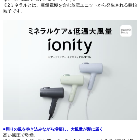
※2ミネラルとは、亜鉛電極を含む放電ユニットから発生される亜鉛
粒子です。
■周りの風を巻き込みながら増幅し、大風量が髪に届く
高い風圧で乾燥。