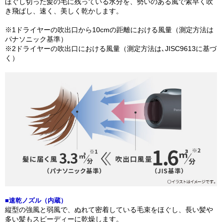
ほぐし切った髪の毛に残っている水分を、勢いのある風で素早く吹
き飛ばし、速く、美しく乾かします。
※1ドライヤーの吹出口から10cmの距離における風量（測定方法は
パナソニック基準）
※2ドライヤーの吹出口における風量（測定方法は､JISC9613に基づ
く）
■速乾ノズル（内蔵）
縦型の強風と弱風で、ぬれて密着している毛束をほぐし、長い髪や
多い髪もスピーディーに乾燥します。