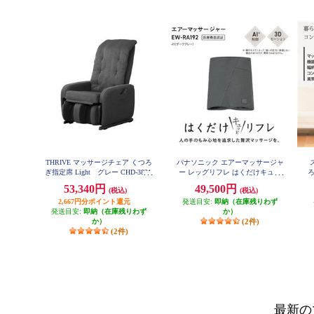
THRIVE マッサージチェア くつろ
パナソニック エアーマッサージャ
ぎ指定席 Light グレー CHD-3821-
ー レッグリフレ はくだけキュッ
GY
とリフレ ダークグレー EW-RA192-
53,340円
49,500円
(税込)
(税込)
H
2,667円分ポイント還元
発送目安:
即納（在庫残りわず
発送目安:
即納（在庫残りわず
か）
か）
(2件)
(2件)
最新の