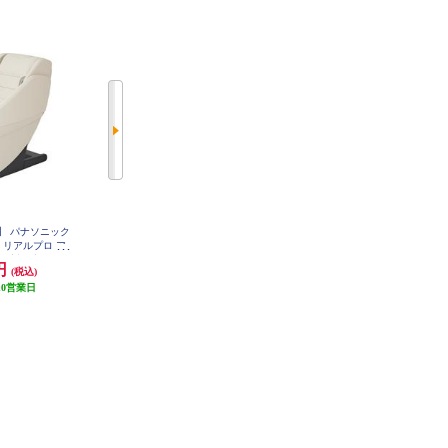
】 パナソニック
【クーポン対象外】 パナソニック
【クーポン対象外】 パナソニック
 リアルプロ ア
マッサージチェア リアルプロ ル
エアーマッサージャー ねるまえほ
送対象商品 EP-
クソールベージュ ★大型配送対象
っとリフレ グレー EW-RA152-H
0円
643,500円
29,700円
(税込)
(税込)
(税込)
1-C
商品 EP-MA121-E
10営業日
発送目安:
10営業日
発送目安:
10営業日