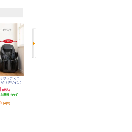
6
7
位
位
位
ージチェア くつ
ATEX ルルド プロもみ フットマッ
THRIVE マッサージチェア くつろ
パクトデザイン/
サージャー［グレー］ AX-HP117G
ぎ指定席 Light グレー CHD-3821-
R
GY
/首/肩回り/腰
円
14,850円
53,340円
(税込)
(税込)
(税込)
★大型配送対象商
9120
（在庫残りわず
1,485円分ポイント還元
2,667円分ポイント還元
）
発送目安:
即納（在庫あり）
発送目安:
即納（在庫残りわず
(4件)
(1件)
か）
(2件)