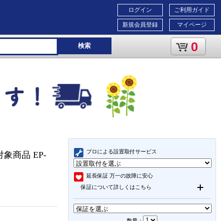
ログイン
ご利用ガイド
新規会員登録
マイページ
0
検索
プロによる設置取付サービス
象商品 EP-
延長保証
万一の故障に安心
保証について詳しくはこちら
数量：