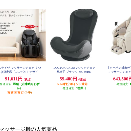
スライヴ マッサージチェア くつ
DOCTORAIR 3Dマジックチェア
【クーポン対象外
ろぎ指定席【コンパクトデザイン/
座椅子 ブラック MC-04BK
マッサージチェア
オートタイマー付き/首/肩回り/腰
イボリー ★大型配
91,611円
59,400円
643,50
(税込)
(税込)
MA12
回り/ブラック】★大型配送対象商
発送目安:
品 CHD-9120
即納（在庫残りわず
5,940円分ポイント還元
発送目安:
か）
発送目安:
5営業日
(4件)
マッサージ機の人気商品