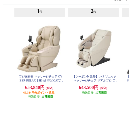
1
2
位
位
フジ医療器 マッサージチェア CY
【クーポン対象外】 パナソニック
BER-RELAX【5D-AI NAVIGATIO
マッサージチェア リアルプロ ア
N/41種類のコースメニュー/高機能
イボリー ★大型配送対象商品 EP-
ム
653,840円
643,500円
(税込)
(税込)
MA121-C
エアーシステム/ベージュ】 ★大
型配送対象商品 AS-R2350-CS
65,384円分ポイント還元
発送目安:
10営業日
発送目安:
10営業日