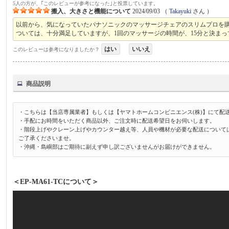
5人の方が、｢このレビューが参考になった｣と投票しています。
搬入、大きさと機能について
2024/09/03
（
Takayuki
さん ）
以前から、気になっていたパナソニックのマッサージチェアのスリムプロを
ついては、十分満足していますが、1回のマッサージの時間が、15分と決まっ
はい
いいえ
このレビューは参考になりましたか？
商品説明
・こちらは【当店専属業者】もしくは【ヤマトホームコンビニエンス(株)】にて配
・手配にお時間をいただく商品以外、ご注文時に配送希望日をお伺いします。
・階段上げやクレーン上げやカウンター越え等、人員や機材が必要な配送について
ご了承くださいませ。
・沖縄・島嶼部はご期待に副えず申し訳ございませんがお届けができません。
＜EP-MA61-TCについて＞