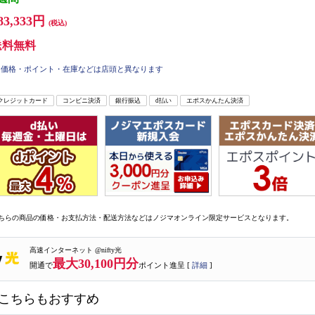
83,333円
(税込)
送料無料
価格・ポイント・在庫などは店頭と異なります
クレジットカード
コンビニ決済
銀行振込
d払い
エポスかんたん決済
ちらの商品の価格・お支払方法・配送方法などはノジマオンライン限定サービスとなります。
高速インターネット @nifty光
最大30,100円分
開通で
ポイント進呈 [
詳細
]
こちらもおすすめ