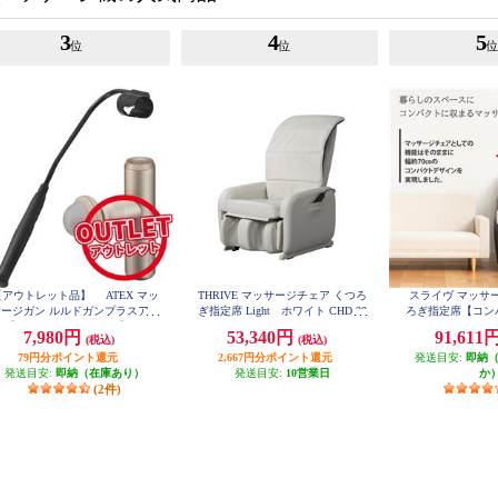
3
4
5
位
位
【アウトレット品】 ATEX マッ
THRIVE マッサージチェア くつろ
スライヴ マッサ
サージガン ルルドガンプラスアー
ぎ指定席 Light ホワイト CHD-38
ろぎ指定席【コン
21-WH
 【アーム付き/ゴールド】 AX-H
オートタイマー付き
7,980円
53,340円
91,611
(税込)
(税込)
X336GD
回り/ブラック】
79円分ポイント還元
2,667円分ポイント還元
発送目安:
品 CHD-
即納
発送目安:
即納（在庫あり）
発送目安:
10営業日
か
(2件)