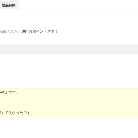
返品特約
掲載されると
10円分ポイント
進呈！
い替えです。
安くて良かったです。