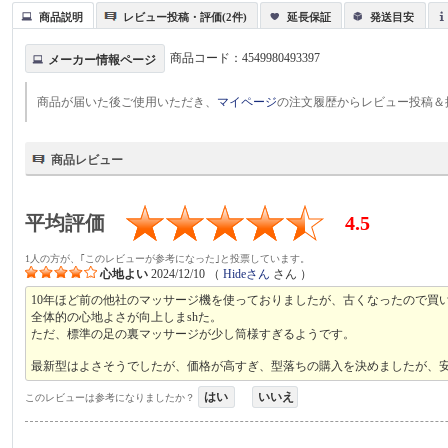
商品説明
レビュー投稿・評価(2件)
延長保証
発送目安
商品コード：
4549980493397
メーカー情報ページ
商品が届いた後ご使用いただき、
マイページ
の注文履歴からレビュー投稿＆
商品レビュー
平均評価
4.5
1人の方が、｢このレビューが参考になった｣と投票しています。
心地よい
2024/12/10
（
Hideさん
さん ）
10年ほど前の他社のマッサージ機を使っておりましたが、古くなったので買
全体的の心地よさが向上しまshた。
ただ、標準の足の裏マッサージが少し筒様すぎるようです。
最新型はよさそうでしたが、価格が高すぎ、型落ちの購入を決めましたが、
はい
いいえ
このレビューは参考になりましたか？