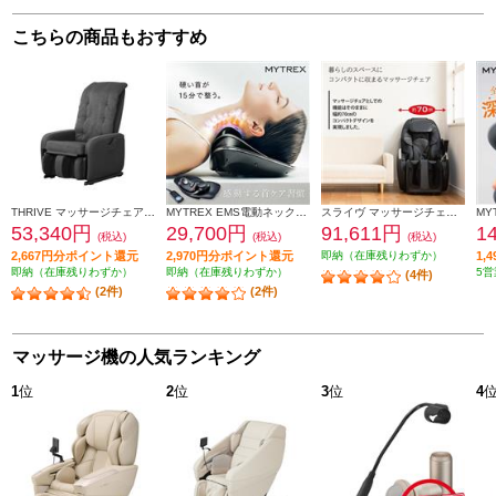
こちらの商品もおすすめ
THRIVE マッサージチェア くつろぎ指定席 Light グレー CHD-3821-GY
MYTREX EMS電動ネックストレッチャー MYTREX MEDI NECK MT-MDN24B
スライヴ マッサージチェア くつろぎ指定席【コンパクトデザイン/オートタイマー付き/首/肩回り/腰回り/ブラック】★大型配送対象商品 CHD-9120
53,340円
29,700円
91,611円
1
(税込)
(税込)
(税込)
2,667円分ポイント還元
2,970円分ポイント還元
即納（在庫残りわずか）
1,
即納（在庫残りわずか）
即納（在庫残りわずか）
5営
(4件)
(2件)
(2件)
マッサージ機の人気ランキング
1
位
2
位
3
位
4