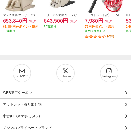
フジ医療器 マッサージチェア CYBER-RELAX【5D-AI NAVIGATION/41種類のコースメニュー/高機能エアーシステム/ベージュ】 ★大型配送対象商品 AS-R2350-CS
【クーポン対象外】 パナソニック マッサージチェア リアルプロ アイボリー ★大型配送対象商品 EP-MA121-C
【アウトレット品】 ATEX マッサージガン ルルドガンプラスアーム 【アーム付き/ゴールド】 AX-HX336GD
653,840円
643,500円
7,980円
5
(税込)
(税込)
(税込)
65,384円分ポイント還元
10営業日
79円分ポイント還元
2,
10営業日
即納（在庫あり）
10
(2件)
メルマガ
旧Twitter
Instagram
WEB限定クーポン
アウトレット掘り出し物
中古(PC/スマホ/カメラ)
ノジマのプライベートブランド