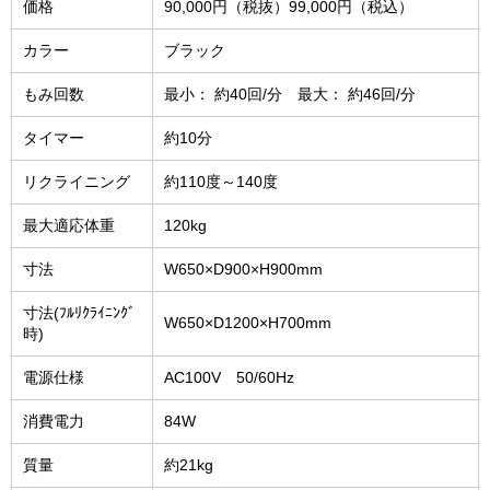
価格
90,000円（税抜）99,000円（税込）
カラー
ブラック
もみ回数
最小： 約40回/分 最大： 約46回/分
タイマー
約10分
リクライニング
約110度～140度
最大適応体重
120kg
寸法
W650×D900×H900mm
寸法(ﾌﾙﾘｸﾗｲﾆﾝｸﾞ
W650×D1200×H700mm
時)
電源仕様
AC100V 50/60Hz
消費電力
84W
質量
約21kg