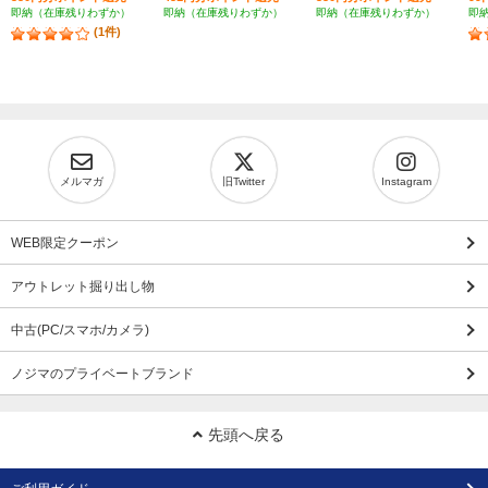
即納（在庫残りわずか）
即納（在庫残りわずか）
即納（在庫残りわずか）
即
(1件)
メルマガ
旧Twitter
Instagram
WEB限定クーポン
アウトレット掘り出し物
中古(PC/スマホ/カメラ)
ノジマのプライベートブランド
先頭へ戻る