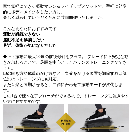
家で気軽にできる振動マシン＆ライザップメソッドで、手軽に効率
的にボディメイクをしたい方に、
楽しく継続していただくために共同開発いたしました。
こんなあなたにおすすめです
運動が継続できない
運動不足を解消したい
最近、体型が気になりだした
◆上下振動に最大10度の前後傾斜をプラス。 ブレードに不安定な動
きが加わることで、足腰を中心としたバランストレーニングができ
ます。
脚の開き方や体重のかけ方など、負荷をかける位置を調節すれば部
位別のトレーニングにも対応。
また音楽と同期させると、曲調に合わせて振動モードが変化しま
す。
この1台で様々なアプローチができるので、トレーニングに飽きやす
い方におすすめです。