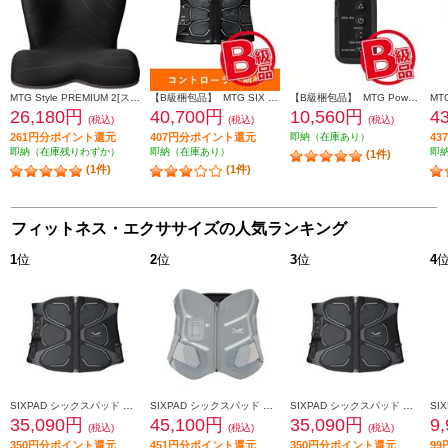
MTG Style PREMIUM 2[スタイルプレミアムツー] ブラック YSAL03A
【B級梱包品】 MTG SIX PAD Powersuit Core Belt HOME GYM対応モデル S[シックスパッド パワースーツ コアベルト ホームジム] SE-BS-00A-S
【B級梱包品】 MTG Powersuit Core Belt HOME GYM対応モデル 専用コントローラー[シックスパッド パワースーツ コアベルト ホームジム] SE-BT-00A
26,180円
40,700円
10,560円
4
(税込)
(税込)
(税込)
261円分ポイント還元
407円分ポイント還元
即納（在庫あり）
4
即納（在庫残りわずか）
即納（在庫あり）
即
(1件)
(1件)
(1件)
フィットネス・エクササイズの人気ランキング
1
位
2
位
3
位
4
SIXPAD シックスパッド コアベルト2（SIXPAD Core Belt 2 黒 Ｌ） SE-CB-03C-L
SIXPAD シックスパッド メディカルコアＬ（SIXPAD Medical Core グレー Ｌ） SE-CG-14C-L
SIXPAD シックスパッド コアベルト2（SIXPAD Core Belt 2 黒 Ｍ） SE-CB-03B-M
35,090円
45,100円
35,090円
9
(税込)
(税込)
(税込)
350円分ポイント還元
451円分ポイント還元
350円分ポイント還元
9