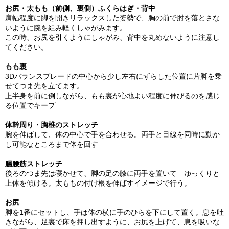
お尻・太もも（前側、裏側）ふくらはぎ・背中
肩幅程度に脚を開きリラックスした姿勢で、胸の前で肘を落とさな
いように腕を組み軽くしゃがみます。
この時、お尻を引くようにしゃがみ、背中を丸めないように注意し
てください。
もも裏
3Dバランスブレードの中心から少し左右にずらした位置に片脚を乗
せてつま先を立てます。
上半身を前に倒しながら、もも裏が心地よい程度に伸びるのを感じ
る位置でキープ
体幹周り・胸椎のストレッチ
腕を伸ばして、体の中心で手を合わせる。両手と目線を同時に動か
し可能なところまで体を回す
腸腰筋ストレッチ
後ろのつま先は寝かせて、脚の足の膝に両手を置いて ゆっくりと
上体を傾ける。太ももの付け根を伸ばすイメージで行う。
お尻
脚を1番にセットし、手は体の横に手のひらを下にして置く。息を吐
きながら、足裏で床を押し出すように、お尻を上げて、息を吸いな