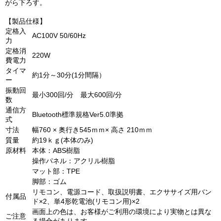
がら下ろす。
【製品仕様】
定格入
AC100V 50/60Hz
力
定格消
220W
費電力
タイマ
約1分～30分(1分間隔）
ー
振動回
最小300回/分 最大600回/分
数
通信方
Bluetooth標準規格Ver5.0準拠
式
寸法
幅760 × 奥行き545ｍｍ× 高さ 210ｍｍ
質量
約19ｋｇ(本体のみ)
原材料
本体：ABS樹脂
操作パネル：アクリル樹脂
マット部：TPE
脚部：ゴム
リモコン、電源コード、取扱説明書、エクササイズ用バン
付属品
ド×2、単4形乾電池(リモコン用)×2
画面上の色は、お客様がご利用の環境により実物とは異な
ご注意
る場合があります。