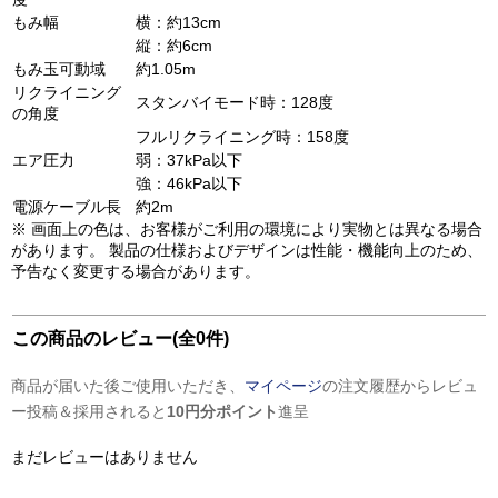
もみ幅
横：約13cm
縦：約6cm
もみ玉可動域
約1.05m
リクライニング
スタンバイモード時：128度
の角度
フルリクライニング時：158度
エア圧力
弱：37kPa以下
強：46kPa以下
電源ケーブル長
約2m
※ 画面上の色は、お客様がご利用の環境により実物とは異なる場合
があります。 製品の仕様およびデザインは性能・機能向上のため、
予告なく変更する場合があります。
この商品のレビュー(全0件)
商品が届いた後ご使用いただき、
マイページ
の注文履歴からレビュ
ー投稿＆採用されると
10円分ポイント
進呈
まだレビューはありません