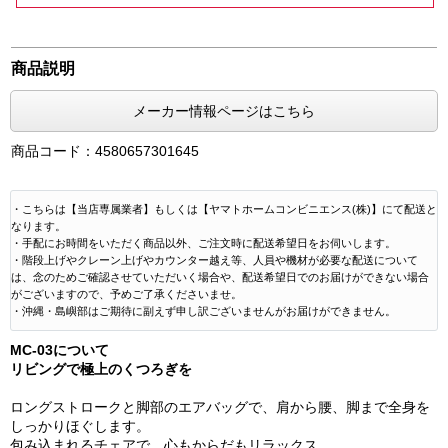
商品説明
メーカー情報ページはこちら
商品コード：4580657301645
・こちらは【当店専属業者】もしくは【ヤマトホームコンビニエンス(株)】にて配送と
なります。
・手配にお時間をいただく商品以外、ご注文時に配送希望日をお伺いします。
・階段上げやクレーン上げやカウンター越え等、人員や機材が必要な配送について
は、念のためご確認させていただいく場合や、配送希望日でのお届けができない場合
がございますので、予めご了承くださいませ。
・沖縄・島嶼部はご期待に副えず申し訳ございませんがお届けができません。
MC-03について
リビングで極上のくつろぎを
ロングストロークと脚部のエアバッグで、肩から腰、脚まで全身を
しっかりほぐします。
包み込まれるチェアで、心もからだもリラックス。