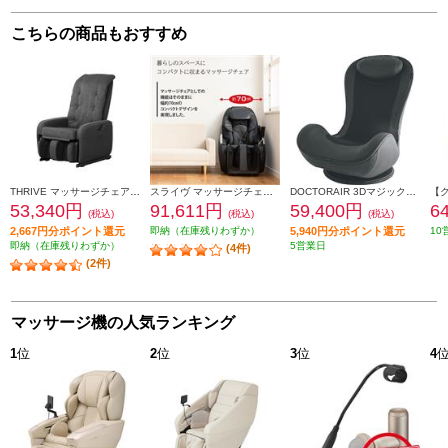
こちらの商品もおすすめ
THRIVE マッサージチェア くつろぎ指定席 Light グレー CHD-3821-GY
スライヴ マッサージチェア くつろぎ指定席【コンパクトデザイン/オートタイマー付き/首/肩回り/腰回り/ブラック】★大型配送対象商品 CHD-9120
DOCTORAIR 3Dマジックチェア 座椅子 ブラック MC-04BK
53,340円
91,611円
59,400円
6
(税込)
(税込)
(税込)
2,667円分ポイント還元
即納（在庫残りわずか）
5,940円分ポイント還元
10
即納（在庫残りわずか）
5営業日
(4件)
(2件)
マッサージ機の人気ランキング
1
位
2
位
3
位
4