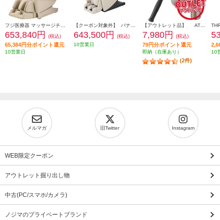
フジ医療器 マッサージチェア CYBER-RELAX【5D-AI NAVIGATION/41種類のコースメニュー/高機能エアーシステム/ベージュ】 ★大型配送対象商品 AS-R2350-CS
【クーポン対象外】 パナソニック マッサージチェア リアルプロ アイボリー ★大型配送対象商品 EP-MA121-C
【アウトレット品】 ATEX マッサージガン ルルドガンプラスアーム 【アーム付き/ゴールド】 AX-HX336GD
653,840円
643,500円
7,980円
5
(税込)
(税込)
(税込)
65,384円分ポイント還元
10営業日
79円分ポイント還元
2,
10営業日
即納（在庫あり）
10
(2件)
メルマガ
旧Twitter
Instagram
WEB限定クーポン
アウトレット掘り出し物
中古(PC/スマホ/カメラ)
ノジマのプライベートブランド