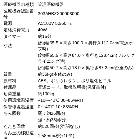
医療機器の種類
管理医療機器
医療機器認証番
303AHBZX00006000
号
電源
AC100V 50/60Hz
定格消費電力
40W
タイマー
約15分
(約)幅65.5 × 高さ100.0 × 奥行き112.0cm(電源オ
寸法
フ時)
(約)幅65.5 × 高さ84.0 × 奥行き128.4cm(フルリク
ライニング時)
(約)幅50.7 × 高さ18.0 × 奥行き87.2cm(台座のみ)
質量
約35kg(本体のみ)
原材料
ABS、ポリウレタン、ポリ塩化ビニル
付属品
電源コード、取扱説明書(保証書付)
耐荷重量
約100kg
使用環境温湿度
+10~+40℃ 30~85%RH
保管環境温湿度
0~+40℃ 10~85%RH
もみ回数
弱：約26回/分
強：約33回/分
たたき回数
約528回/分(強弱なし)
もみ玉の移動速
1.58mm/秒(±10％)
度