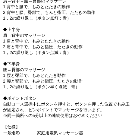
肩→背中→腰→臀部のマッサージ
1.背中と腰で、もみとたたきの動作
2.背中と腰、臀部で、もみと指圧、たたきの動作
1，2の繰り返し（ボタン点灯：青）
◆上半身
肩→背中のマッサージ
1.肩と背中で、もみとたたきの動作
2.肩と背中で、もみと指圧、たたきの動作
1，2の繰り返し（ボタン点滅：青）
◆下半身
腰→臀部のマッサージ
1.腰と臀部で、もみとたたき動作
2.腰と臀部で、もみと指圧、たたきの動作
1，2の繰り返し（ボタン早く点滅：青）
◆ポイントボタン
自動コース選択中にボタンを押すと、ボタンを押した位置でもみ玉
が固定され、ピンポイントでマッサージを行います。
※同一箇所への5分以上の連続使用はおやめください
【仕様】
一般名称
家庭用電気マッサージ器