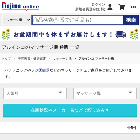
ログイン
新規会員登録(無料)
アルインコのマッサージ機 通販 一覧
トップ
美容家電・健康家電
マッサージ機
アルインコ マッサージ機
パナソニック
や
フジ医療器
などのマッサージチェア商品をご紹介しておりま
す。
在庫状況やメーカー名などで絞り込み▼
全5件