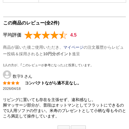
この商品のレビュー(全2件)
平均評価
4.5
商品が届いた後ご使用いただき、
マイページ
の注文履歴からレビュ
ー投稿＆採用されると
10円分ポイント
進呈
1人の方が、｢このレビューが参考になった｣と投票しています。
数字9
さん
コンパクトながら過不足なし。
2026/04/18
リビングに置いても存在を主張せず、違和感なし。
脚マッサージ部分が、普段はオットマンとしてフラットにできるの
で1人用ソファの佇まい。米寿のプレゼントとして小柄な母も今のと
ころ満足して操作しています。