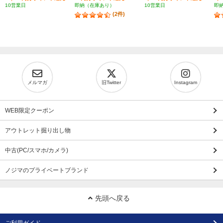
10営業日
即納（在庫あり）
10営業日
即
(2件)
メルマガ
旧Twitter
Instagram
WEB限定クーポン
アウトレット掘り出し物
中古(PC/スマホ/カメラ)
ノジマのプライベートブランド
先頭へ戻る