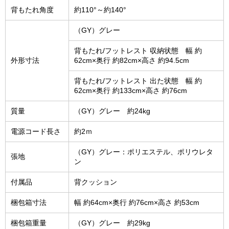
背もたれ角度
約110°～約140°
（GY）グレー
背もたれ/フットレスト 収納状態 幅 約
外形寸法
62cm×奥行 約82cm×高さ 約94.5cm
背もたれ/フットレスト 出た状態 幅 約
62cm×奥行 約133cm×高さ 約76cm
質量
（GY）グレー 約24kg
電源コード長さ
約2ｍ
（GY）グレー：ポリエステル、ポリウレタ
張地
ン
付属品
背クッション
梱包箱寸法
幅 約64cm×奥行 約76cm×高さ 約53cm
梱包箱重量
（GY）グレー 約29kg