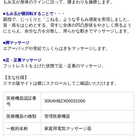
もみ玉が身体のラインに沿って、腰まわりを施療します。
■もみ玉が横回転することで・・・
親指で、じっくりと「こねる」ような手もみ感覚を実現しました。
首・肩をはじめとする、背すじ全体の凹凸形状をやさしく滑るよう
にとらえ、余分な力を分散し、滑らかな動きでマッサージします。
■脚マッサージ
エアーバッグや突起でふくらはぎをマッサージします。
■足・足裏マッサージ
フットレストを上げた状態で足・足裏のマッサージ。
【主な仕様】
スマホ版サイトは横にスクロールしてご確認いただけます。
医療機器認証番
306AHBZX00031000
号
医療機器の種類
管理医療機器
一般的名称
家庭用電気マッサージ器