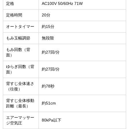
定格
AC100V 50/60Hz 71W
定格時間
20分
オートタイマー
約15分
もみ玉幅調節
無段階
もみ回数（背
約27回/分
面）
ゆらぎ回数（背
約27回/分
面）
背すじ全体速さ
約78秒
（往復）
背すじ全体移動
約51cm
距離（最長）
エアーマッサー
80kPa以下
ジ空気圧