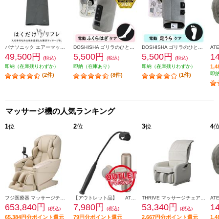
パナソニック エアーマッサージャー レッグリフレ はくだけキュッとリフレ ダークグレー EW-RA192-H
DOSHISHA ゴリラのひとつかみ グレー GRF-2401GY
DOSHISHA ゴリラのひとつき グレー GRA-2401GY
49,500円
5,500円
5,500円
1
(税込)
(税込)
(税込)
即納（在庫残りわずか）
即納（在庫あり）
即納（在庫残りわずか）
1,
即
(2件)
(8件)
(1件)
マッサージ機の人気ランキング
1
位
2
位
3
位
4
フジ医療器 マッサージチェア CYBER-RELAX【5D-AI NAVIGATION/41種類のコースメニュー/高機能エアーシステム/ベージュ】 ★大型配送対象商品 AS-R2350-CS
【アウトレット品】 ATEX マッサージガン ルルドガンプラスアーム 【アーム付き/ゴールド】 AX-HX336GD
THRIVE マッサージチェア くつろぎ指定席 Light ホワイト CHD-3821-WH
653,840円
7,980円
53,340円
1
(税込)
(税込)
(税込)
65,384円分ポイント還元
79円分ポイント還元
2,667円分ポイント還元
1,