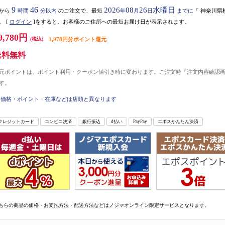
9
46
2026
08
26
水曜日
から
時間
分以内
のご注文で、最短
年
月
日
までに
「
神奈川県
。
[
ログイン
]をすると、お客様のご住所への最短お届け日が表示されます。
9,780円
(税込)
1,978円分ポイント還元
送料無料
元ポイントは、ポイント利用・クーポン値引き時に変わります。ご注文時「注文内容確認
す。
価格・ポイント・在庫などは店頭と異なります
クレジットカード
コンビニ決済
銀行振込
d払い
PayPay
エポスかんたん決済
ちらの商品の価格・お支払方法・配送方法などはノジマオンライン限定サービスとなります。