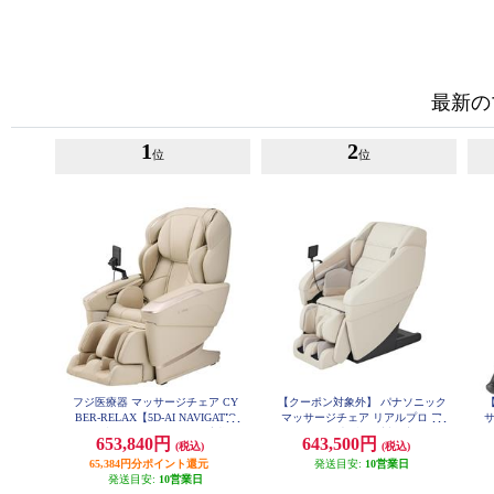
最新の
1
2
位
位
フジ医療器 マッサージチェア CY
【クーポン対象外】 パナソニック
BER-RELAX【5D-AI NAVIGATIO
マッサージチェア リアルプロ ア
N/41種類のコースメニュー/高機能
イボリー ★大型配送対象商品 EP-
ム
653,840円
643,500円
(税込)
(税込)
MA121-C
エアーシステム/ベージュ】 ★大
型配送対象商品 AS-R2350-CS
65,384円分ポイント還元
発送目安:
10営業日
発送目安:
10営業日