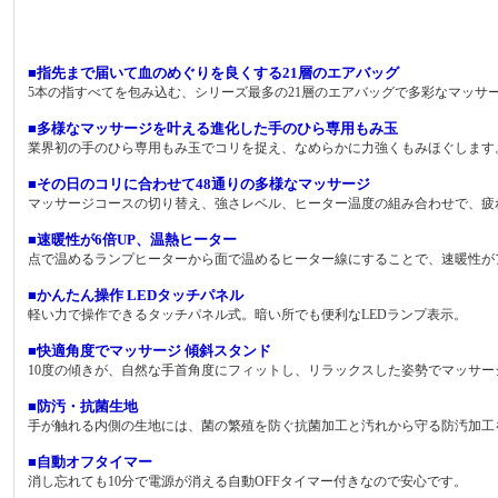
https://youtu.be/KTcjnq6ZJ2g
■指先まで届いて血のめぐりを良くする21層のエアバッグ
5本の指すべてを包み込む、シリーズ最多の21層のエアバッグで多彩なマッサ
■多様なマッサージを叶える進化した手のひら専用もみ玉
業界初の手のひら専用もみ玉でコリを捉え、なめらかに力強くもみほぐします
■その日のコリに合わせて48通りの多様なマッサージ
マッサージコースの切り替え、強さレベル、ヒーター温度の組み合わせで、疲
■速暖性が6倍UP、温熱ヒーター
点で温めるランプヒーターから面で温めるヒーター線にすることで、速暖性が
■かんたん操作 LEDタッチパネル
軽い力で操作できるタッチパネル式。暗い所でも便利なLEDランプ表示。
■快適角度でマッサージ 傾斜スタンド
10度の傾きが、自然な手首角度にフィットし、リラックスした姿勢でマッサー
■防汚・抗菌生地
手が触れる内側の生地には、菌の繁殖を防ぐ抗菌加工と汚れから守る防汚加工
■自動オフタイマー
消し忘れても10分で電源が消える自動OFFタイマー付きなので安心です。