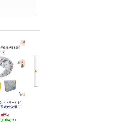
ックマッサージピ
パナソニック エアーマッサージャ
DOSHISHA 実はこっそりマッサー
夏限定色/花柄/接
ー レッグリフレ はくだけキュッ
ジしてるんです グレー KSM-2401
GY
-HP392FC
とリフレ ダークグレー EW-RA192-
円
49,500円
8,522円
(税込)
(税込)
(税込)
H
（在庫あり）
発送目安:
即納（在庫残りわず
発送目安:
5営業日
か）
(2件)