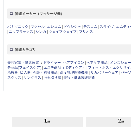
関連メーカー（マッサージ機）
パナソニック
|
マクセル
|
エレコム
|
ドウシシャ
|
テスコム
|
スライヴ
|
エムティ
|
ニップラックス
|
シンカ
|
ウェイブウェイブ
|
ブリオス
関連カテゴリ
美容家電・健康家電
：
ドライヤー
|
ヘアアイロン
|
ヘアケア用品
|
メンズシェ
テ商品(フェイスケア)
|
エステ商品（ボディケア）
|
フィットネス・エクササイ
治療器
|
吸入器
|
介護・福祉用品
|
高度管理医療機器
|
リカバリーウェア
|
パー
スグッズ
|
サングラス
|
毛玉取り器
|
美容・健康関連雑貨
1
2
位
位