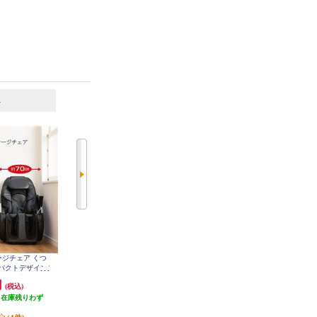
6
7
位
位
位
ージチェア くつ
ATEX ルルド プロもみ フットマッ
THRIVE マッサージチェア くつろ
パクトデザイン/
サージャー［グレー］ AX-HP117G
ぎ指定席 Light グレー CHD-3821-
R
GY
/首/肩回り/腰
円
14,850円
53,340円
(税込)
(税込)
(税込)
★大型配送対象商
9120
（在庫残りわず
1,485円分ポイント還元
2,667円分ポイント還元
）
発送目安:
即納（在庫あり）
発送目安:
即納（在庫残りわず