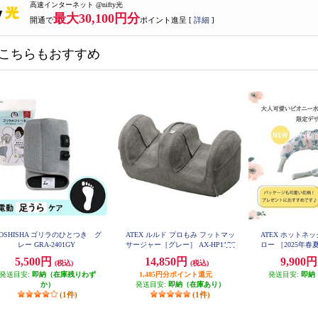
高速インターネット @nifty光
最大30,100円分
開通で
ポイント進呈 [
詳細
]
こちらもおすすめ
OSHISHA ゴリラのひとつき グ
ATEX ルルド プロもみ フットマッ
ATEX ホットネ
レー GRA-2401GY
サージャー［グレー］ AX-HP117G
ロー ［2025年春
R
触冷感生地］ AX
5,500円
14,850円
9,900
(税込)
(税込)
発送目安:
即納（在庫残りわず
1,485円分ポイント還元
発送目安:
即納
か）
発送目安:
即納（在庫あり）
(1件)
(1件)