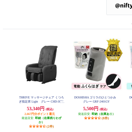
THRIVE マッサージチェア くつろ
DOSHISHA ゴリラのひとつかみ
D
ぎ指定席 Light グレー CHD-3821-
グレー GRF-2401GY
GY
53,340円
5,500円
(税込)
(税込)
2,667円分ポイント還元
発送目安:
即納（在庫あり）
発送目安:
即納（在庫残りわず
(8件)
か）
(2件)