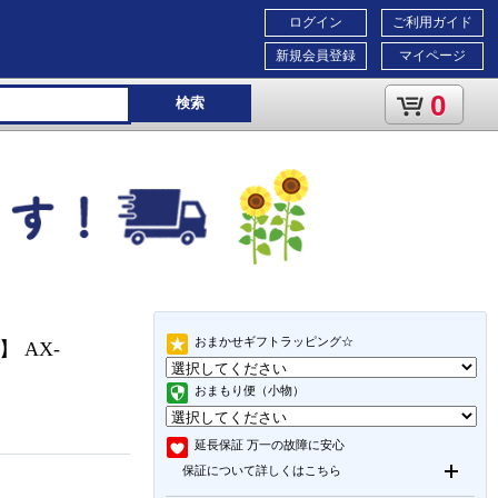
ログイン
ご利用ガイド
新規会員登録
マイページ
0
検索
おまかせギフトラッピング☆
 AX-
おまもり便（小物）
延長保証
万一の故障に安心
保証について詳しくはこちら