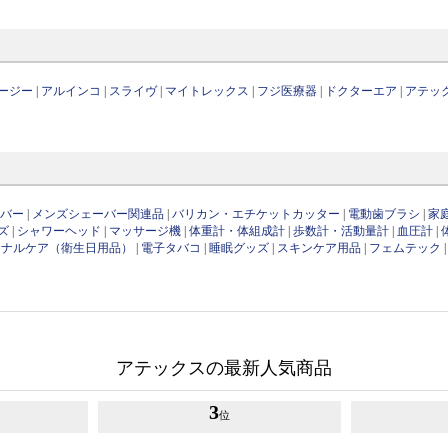
ージー
|
アルインコ
|
スライヴ
|
マイトレックス
|
フジ医療器
|
ドクターエア
|
アテッ
ーバー
|
メンズシェーバー関連品
|
バリカン・エチケットカッター
|
電動歯ブラシ
|
家
ズ
|
シャワーヘッド
|
マッサージ機
|
体重計・体組成計
|
歩数計・活動量計
|
血圧計
|
ソナルケア（衛生日用品）
|
電子タバコ
|
睡眠グッズ
|
スキンケア用品
|
フェムテック
アテックスの最新人気商品
3
位