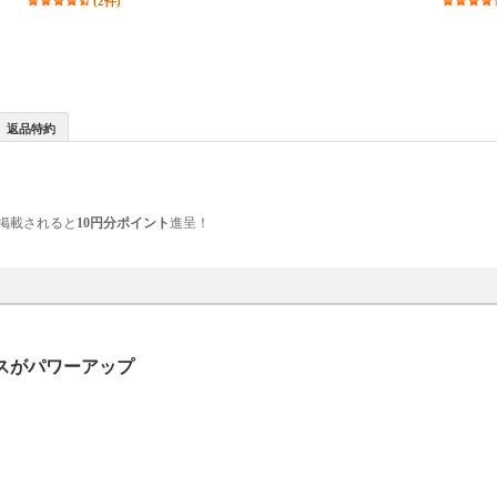
(2件)
返品特約
掲載されると
10円分ポイント
進呈！
スがパワーアップ