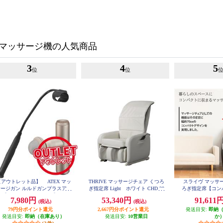
マッサージ機の人気商品
3
4
5
位
位
【アウトレット品】 ATEX マッ
THRIVE マッサージチェア くつろ
スライヴ マッサ
サージガン ルルドガンプラスアー
ぎ指定席 Light ホワイト CHD-38
ろぎ指定席【コン
21-WH
 【アーム付き/ゴールド】 AX-H
オートタイマー付き
7,980円
53,340円
91,611
(税込)
(税込)
X336GD
回り/ブラック】
79円分ポイント還元
2,667円分ポイント還元
発送目安:
品 CHD-
即納
発送目安:
即納（在庫あり）
発送目安:
10営業日
か