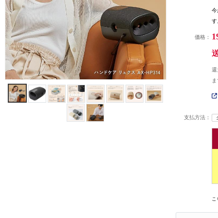
今
す
1
価格：
還
ま
支払方法：
こ