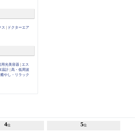
クス
|
ドクターエア
庭用光美容器
|
エス
体温計
|
高・低周波
|
癒やし・リラック
4
5
位
位