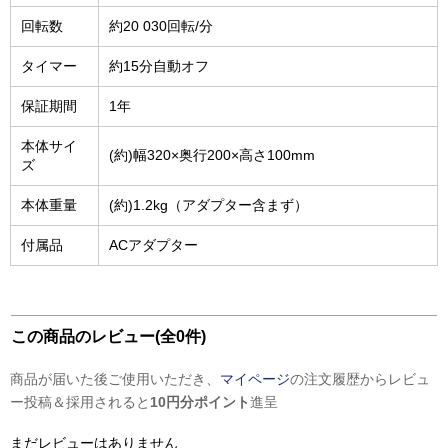
回転数
約20 030回転/分
タイマー
約15分自動オフ
保証期間
1年
本体サイ
(約)幅320×奥行200×高さ100mm
ズ
本体重量
(約)1.2kg（アダプター含まず）
付属品
ACアダプター
この商品のレビュー(全0件)
商品が届いた後ご使用いただき、
マイページ
の注文履歴からレビュ
ー投稿＆採用されると
10円分ポイント
進呈
まだレビューはありません