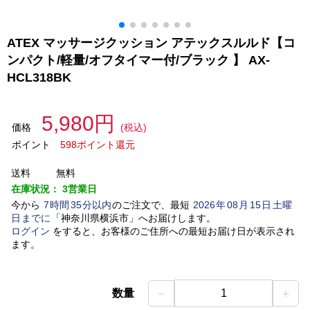
ATEX マッサージクッション アテックスルルド【コ
ンパクト/軽量/オフタイマー付/ブラック 】 AX-
HCL318BK
5,980円
価格
(税込)
ポイント
598ポイント還元
送料
無料
在庫状況：
3営業日
今から
7
時間
35
分以内
のご注文で、最短
2026
年
08
月
15
日
土曜
日
までに
「
神奈川県横浜市
」
へお届けします。
ログイン
をすると、お客様のご住所への最短お届け日が表示され
ます。
－
＋
数量
1