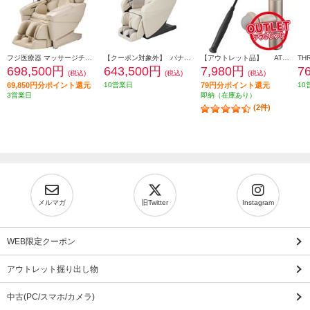
フジ医療器 マッサージチェア CYBER-RELAX【5D-AI NAVIGATION/41種類のコースメニュー/高機能エアーシステム/ベージュ】 ★大型配送対象商品 AS-R2350-CS
【クーポン対象外】 パナソニック マッサージチェア リアルプロ アイボリー ★大型配送対象商品 EP-MA121-C
【アウトレット品】 ATEX マッサージガン ルルドガンプラスアーム 【アーム付き/ゴールド】 AX-HX336GD
698,500円
643,500円
7,980円
7
(税込)
(税込)
(税込)
69,850円分ポイント還元
10営業日
79円分ポイント還元
10
3営業日
即納（在庫あり）
(2件)
メルマガ
旧Twitter
Instagram
WEB限定クーポン
アウトレット掘り出し物
中古(PC/スマホ/カメラ)