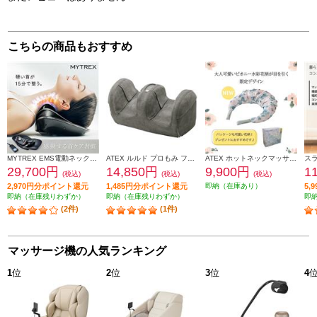
こちらの商品もおすすめ
MYTREX EMS電動ネックストレッチャー MYTREX MEDI NECK MT-MDN24B
ATEX ルルド プロもみ フットマッサージャー［グレー］ AX-HP117GR
ATEX ホットネックマッサージピロー ［2025年春夏限定色/花柄/接触冷感生地］ AX-HP392FC
29,700円
14,850円
9,900円
1
(税込)
(税込)
(税込)
2,970円分ポイント還元
1,485円分ポイント還元
即納（在庫あり）
5,
即納（在庫残りわずか）
即納（在庫残りわずか）
即
(2件)
(1件)
マッサージ機の人気ランキング
1
位
2
位
3
位
4