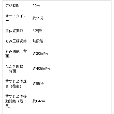
定格時間
20分
オートタイマ
約15分
ー
肩位置調節
5段階
もみ玉幅調節
無段階
もみ回数（背
約20回/分
面）
たたき回数
約405回/分
（背面）
背すじ全体速
約85秒
さ（往復）
背すじ全体移
動距離（最
約64cm
長）