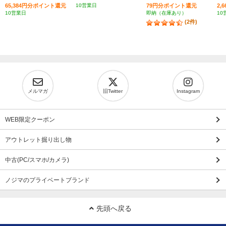
65,384円分ポイント還元
10営業日
79円分ポイント還元
2,
10営業日
即納（在庫あり）
10
(2件)
メルマガ
旧Twitter
Instagram
WEB限定クーポン
アウトレット掘り出し物
中古(PC/スマホ/カメラ)
ノジマのプライベートブランド
先頭へ戻る