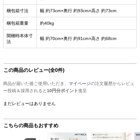
梱包箱寸法
幅 約73cm×奥行 約93cm×高さ 約73cm
梱包箱重量
約40kg
開梱時本体寸
幅 約70cm×奥行 約91cm×高さ 約68cm
法
この商品のレビュー(全0件)
商品が届いた後ご使用いただき、
マイページ
の注文履歴からレビュ
ー投稿＆採用されると
10円分ポイント
進呈
まだレビューはありません
こちらの商品もおすすめ