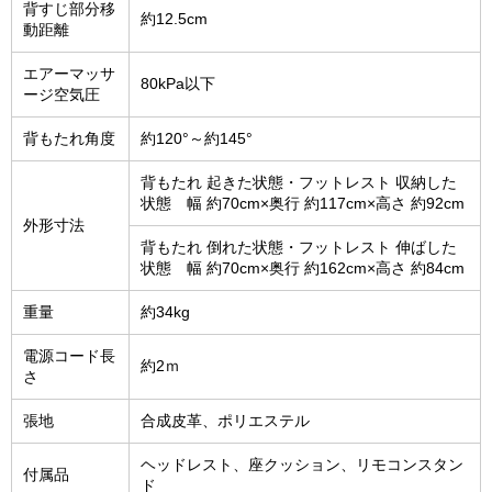
背すじ部分移
約12.5cm
動距離
エアーマッサ
80kPa以下
ージ空気圧
背もたれ角度
約120°～約145°
背もたれ 起きた状態・フットレスト 収納した
状態 幅 約70cm×奥行 約117cm×高さ 約92cm
外形寸法
背もたれ 倒れた状態・フットレスト 伸ばした
状態 幅 約70cm×奥行 約162cm×高さ 約84cm
重量
約34kg
電源コード長
約2ｍ
さ
張地
合成皮革、ポリエステル
ヘッドレスト、座クッション、リモコンスタン
付属品
ド