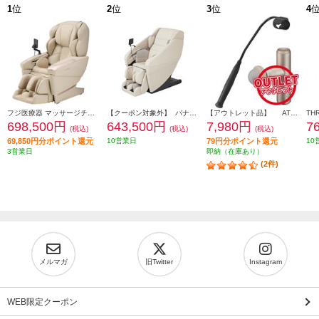
1
位
2
位
3
位
4
フジ医療器 マッサージチェア CYBER-RELAX【5D-AI NAVIGATION/41種類のコースメニュー/高機能エアーシステム/ベージュ】 ★大型配送対象商品 AS-R2350-CS
【クーポン対象外】 パナソニック マッサージチェア リアルプロ アイボリー ★大型配送対象商品 EP-MA121-C
【アウトレット品】 ATEX マッサージガン ルルドガンプラスアーム 【アーム付き/ゴールド】 AX-HX336GD
698,500円
643,500円
7,980円
7
(税込)
(税込)
(税込)
69,850円分ポイント還元
10営業日
79円分ポイント還元
10
3営業日
即納（在庫あり）
(2件)
メルマガ
旧Twitter
Instagram
WEB限定クーポン