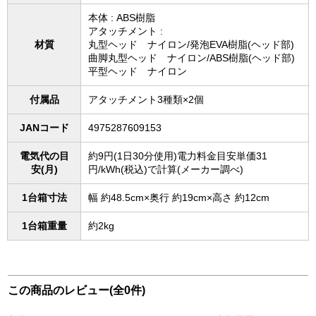
本体 : ABS樹脂
アタッチメント :
材質
丸型ヘッド ナイロン/発泡EVA樹脂(ヘッド部)
曲脚丸型ヘッド ナイロン/ABS樹脂(ヘッド部)
平型ヘッド ナイロン
付属品
アタッチメント3種類×2個
JANコード
4975287609153
電気代の目
約9円(1日30分使用)電力料金目安単価31
安(月)
円/kWh(税込)で計算(メーカー調べ)
1台箱寸法
幅 約48.5cm×奥行 約19cm×高さ 約12cm
1台箱重量
約2kg
この商品のレビュー(全0件)