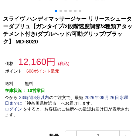
スライヴ ハンディマッサージャー リリースシュータ
ーダブリュ【ガンタイプ/2段階速度調節/3種類アタッ
チメント付き/ダブルヘッド/可動グリップ/ブラッ
ク】 MD-8020
12,160円
価格
(税込)
ポイント
608ポイント還元
送料
無料
在庫状況：
10営業日
今から
23
時間
3
分以内
のご注文で、最短
2026
年
08
月
26
日
水曜
日
までに
「
神奈川県横浜市
」
へお届けします。
ログイン
をすると、お客様のご住所への最短お届け日が表示され
ます。