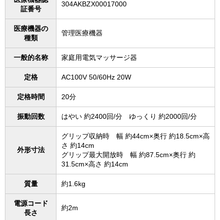
304AKBZX00017000
証番号
医療機器の
管理医療機器
種類
一般的名称
家庭用電気マッサージ器
定格
AC100V 50/60Hz 20W
定格時間
20分
振動回数
はやい 約2400回/分 ゆっくり 約2000回/分
グリップ収納時 幅 約44cm×奥行 約18.5cm×高
さ 約14cm
外形寸法
グリップ最大開放時 幅 約87.5cm×奥行 約
31.5cm×高さ 約14cm
質量
約1.6kg
電源コード
約2m
長さ