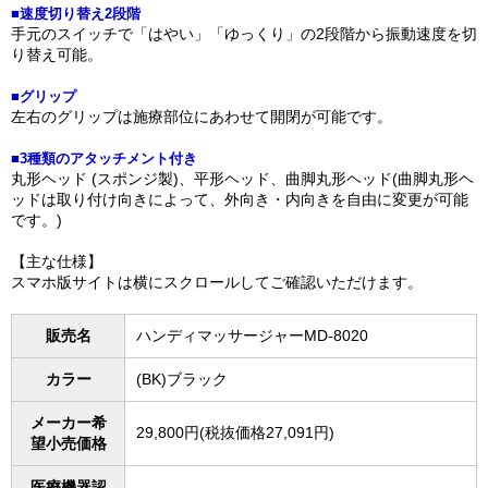
■速度切り替え2段階
手元のスイッチで「はやい」「ゆっくり」の2段階から振動速度を切
り替え可能。
■グリップ
左右のグリップは施療部位にあわせて開閉が可能です。
■3種類のアタッチメント付き
丸形ヘッド (スポンジ製)、平形ヘッド、曲脚丸形ヘッド(曲脚丸形ヘ
ッドは取り付け向きによって、外向き・内向きを自由に変更が可能
です。)
【主な仕様】
スマホ版サイトは横にスクロールしてご確認いただけます。
販売名
ハンディマッサージャーMD-8020
カラー
(BK)ブラック
メーカー希
29,800円(税抜価格27,091円)
望小売価格
医療機器認