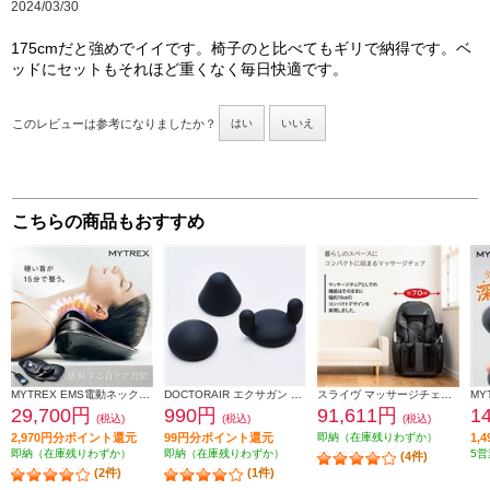
2024/03/30
175cmだと強めでイイです。椅子のと比べてもギリで納得です。ベ
ッドにセットもそれほど重くなく毎日快適です。
このレビューは参考になりましたか？
はい
いいえ
こちらの商品もおすすめ
MYTREX EMS電動ネックストレッチャー MYTREX MEDI NECK MT-MDN24B
DOCTORAIR エクサガン ポケット アタッチメントセット REG-11AT
スライヴ マッサージチェア くつろぎ指定席【コンパクトデザイン/オートタイマー付き/首/肩回り/腰回り/ブラック】★大型配送対象商品 CHD-9120
29,700円
990円
91,611円
1
(税込)
(税込)
(税込)
2,970円分ポイント還元
99円分ポイント還元
即納（在庫残りわずか）
1,
即納（在庫残りわずか）
即納（在庫残りわずか）
5営
(4件)
(2件)
(1件)