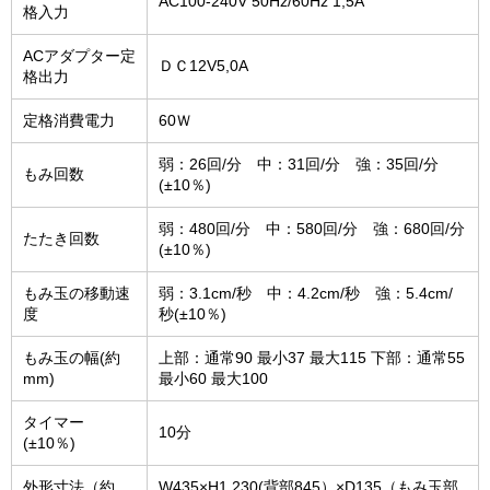
AC100-240V 50Hz/60Hz 1,5A
格入力
ACアダプター定
ＤＣ12V5,0A
格出力
定格消費電力
60Ｗ
弱：26回/分 中：31回/分 強：35回/分
もみ回数
(±10％)
弱：480回/分 中：580回/分 強：680回/分
たたき回数
(±10％)
もみ玉の移動速
弱：3.1cm/秒 中：4.2cm/秒 強：5.4cm/
度
秒(±10％)
もみ玉の幅(約
上部：通常90 最小37 最大115 下部：通常55
mm)
最小60 最大100
タイマー
10分
(±10％)
外形寸法（約
W435×H1,230(背部845）×D135（もみ玉部