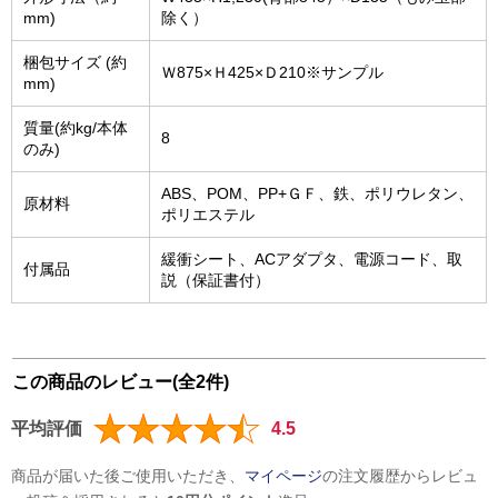
mm)
除く）
梱包サイズ (約
Ｗ875×Ｈ425×Ｄ210※サンプル
mm)
質量(約kg/本体
8
のみ)
ABS、POM、PP+ＧＦ、鉄、ポリウレタン、
原材料
ポリエステル
緩衝シート、ACアダプタ、電源コード、取
付属品
説（保証書付）
この商品のレビュー(全2件)
平均評価
4.5
商品が届いた後ご使用いただき、
マイページ
の注文履歴からレビュ