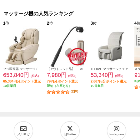
マッサージ機の人気ランキング
1
位
2
位
3
位
4
フジ医療器 マッサージチェア CYBER-RELAX【5D-AI NAVIGATION/41種類のコースメニュー/高機能エアーシステム/ベージュ】 ★大型配送対象商品 AS-R2350-CS
【アウトレット品】 ATEX マッサージガン ルルドガンプラスアーム 【アーム付き/ゴールド】 AX-HX336GD
THRIVE マッサージチェア くつろぎ指定席 Light ホワイト CHD-3821-WH
653,840円
7,980円
53,340円
9
(税込)
(税込)
(税込)
65,384円分ポイント還元
79円分ポイント還元
2,667円分ポイント還元
即
10営業日
即納（在庫あり）
10営業日
(2件)
メルマガ
旧Twitter
Instagram