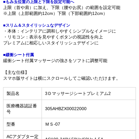
■もみ玉位置の上限と下限を設定可能へ
上限（首や肩）に加え、下限（腰やお尻）の範囲を設定可能
※上限（上部範囲約12cm）下限（下部範囲約12cm）
■スリム＆スタイリッシュなデザイン
・本体：インテリアに調和しやすくシンプルなイメージに
・リモコン：表示を見やすくボタンの視認性を向上
プレミアムに相応しいスタイリッシュデザインに
■緩衝シート付属
緩衝シート付属マッサージの強さをソフトに調整可能
【主な仕様】
スマホ版サイトは横にスクロールしてご確認いただけます。
製品名
3Ｄマッサージシートプレミアム2
医療機器認証番
305AHBZX00022000
号
型番
ＭＳ-07
ACアダプター定